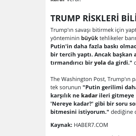
TRUMP RİSKLERİ BİL
Trump'ın savaşı bitirmek için yapt
yönteminin
büyük
tehlikeler barı
Putin'in daha fazla baskı olm
bir tercih yaptı. Ancak başkan
tırmandırıcı bir
yola
da girdi."
The Washington Post, Trump'ın pa
tek sorunun
"Putin gerilimi da
karşılık ne
kadar
ileri gitmeye 
'Nereye kadar?' gibi bir soru s
bitmesini istiyorum."
dediğine d
Kaynak:
HABER7.COM