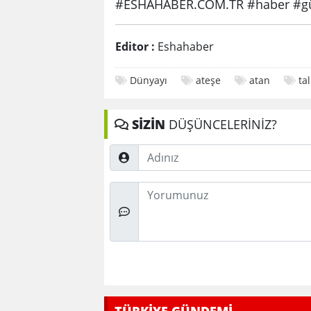
#ESHAHABER.COM.TR #haber #gü
Editor :
Eshahaber
Dünyayı
ateşe
atan
ta
SİZİN
DÜŞÜNCELERİNİZ?
Adınız
Düşünceleriniz
TÜRKİYE GÜNDEMİ