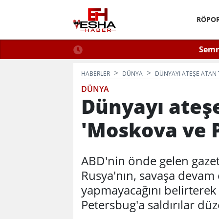
RÖPOR
 2026: Güvenli Hizmet
Semra
n Bilinmesi Gerekenler
HABERLER
DÜNYA
DÜNYAYI ATEŞE ATAN 
DÜNYA
Dünyayı ateşe
'Moskova ve 
ABD'nin önde gelen gaze
Rusya'nın, savaşa devam 
yapmayacağını belirterek
Petersbug'a saldırılar düz