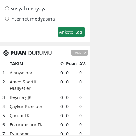
Sosyal medyaya
İnternet medyasına
PUAN
DURUMU
TÜMÜ
TAKIM
O
Puan
AV.
1
Alanyaspor
0
0
0
2
Amed Sportif
0
0
0
Faaliyetler
3
Beşiktaş JK
0
0
0
4
Çaykur Rizespor
0
0
0
5
Çorum FK
0
0
0
6
Erzurumspor FK
0
0
0
7
Eyüpspor
0
0
0