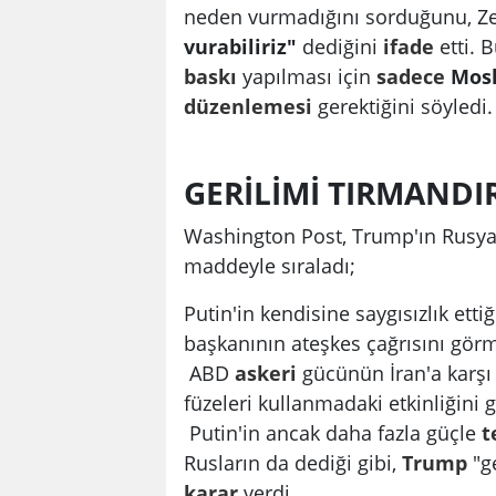
neden vurmadığını sorduğunu, Zel
vurabiliriz"
dediğini
ifade
etti. 
baskı
yapılması için
sadece
Mosk
düzenlemesi
gerektiğini söyledi
GERİLİMİ TIRMANDI
Washington Post, Trump'ın Rusya'y
maddeyle sıraladı;
Putin'in kendisine saygısızlık et
başkanının ateşkes çağrısını gö
ABD
askeri
gücünün İran'a karş
füzeleri kullanmadaki etkinliğini
Putin'in ancak daha fazla güçle
t
Rusların da dediği gibi,
Trump
"ge
karar
verdi.