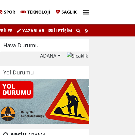
SPOR
TEKNOLOJI
SAĞLIK
aşkanı Sinem Eltin'den Hayati Uyarı
Ela
RİLER
YAZARLAR
İLETIŞIM
lma Bilgiyle İlaçlama Ölüm Getirir
Hava Durumu
ADANA
Yol Durumu