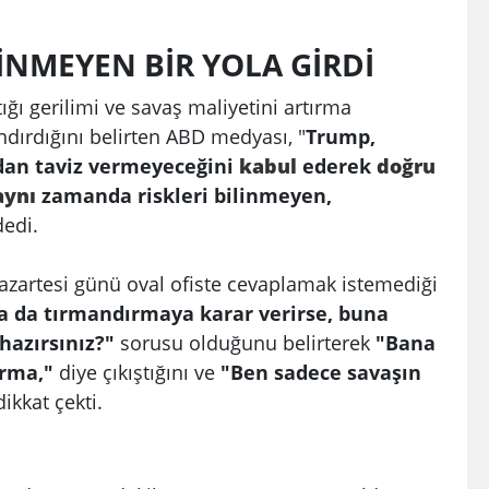
İNMEYEN BİR YOLA GİRDİ
ığı gerilimi ve savaş maliyetini artırma
ndırdığını belirten ABD medyası, "
Trump,
adan taviz vermeyeceğini
kabul
ederek
doğru
aynı
zamanda riskleri bilinmeyen,
dedi.
zartesi günü oval ofiste cevaplamak istemediği
ha da tırmandırmaya karar verirse, buna
hazırsınız?"
sorusu olduğunu belirterek
"Bana
orma,"
diye çıkıştığını ve
"Ben sadece savaşın
ikkat çekti.