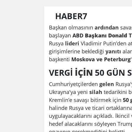
HABER7
Başkan olmasının
ardından
sava
başlayan
ABD
Başkanı
Donald
T
Rusya
lideri
Vladimir Putin’den a
girişimlerine beklediği
yanıtı
alam
başkenti
Moskova ve Peterburg
VERGİ
İÇİN
50 GÜN 
Cumhuriyetçilerden
gelen
Rusya'y
Ukrayna'ya yeni
silah
tedarikini 
Kremlin’e savaşı bitirmek için
50 
halinde Rusya ve ticari ortakları
uygulayacaklarını açıkladı. İkincil
hedef alacaklarını söyleyen Trump
onayının gerekmediğini belirtti.