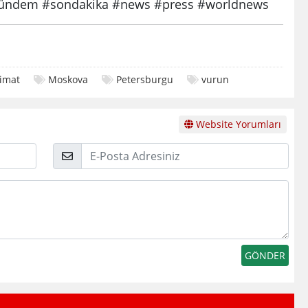
ndem #sondakika #news #press #worldnews
limat
Moskova
Petersburgu
vurun
Website Yorumları
E-
Posta