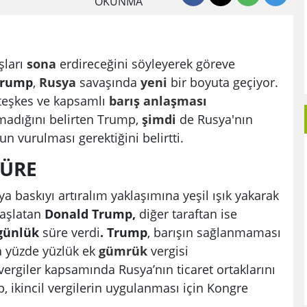
OKUNMA
şları
sona
erdireceğini söyleyerek göreve
rump
,
Rusya
savaşında
yeni
bir boyuta geçiyor.
teşkes ve kapsamlı
barış
anlaşması
adığını belirten Trump,
şimdi
de Rusya'nın
'un vurulması gerektiğini belirtti.
SÜRE
a baskıyı artıralım yaklaşımına yeşil ışık yakarak
başlatan
Donald Trump,
diğer taraftan ise
günlük
süre verdi
. Trump
, barışın sağlanmaması
na yüzde yüzlük ek
gümrük
vergisi
 vergiler kapsamında Rusya’nın ticaret ortaklarını
, ikincil vergilerin uygulanması için Kongre