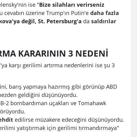
ensky'nin ise "
Bize silahları verirseniz
Bu cevabın üzerine Trump'ın Putin'e
daha
fazla
ova'ya değil, St. Petersburg'a
da
saldırılar
.
RMA KARARININ 3 NEDENİ
a karşı gerilimi artırma nedenlerini ise şu 3
tiğini, barış yapmaya hazırmış gibi görünüp ABD
rmezden geldiğini düşünüyordu.
ı B-2 bombardıman uçakları ve Tomahawk
 görüyordu.
ehdit
edilirse müzakere edeceğini düşünüyordu.
rilimi yatıştırmak için gerilimi tırmandırmaya"