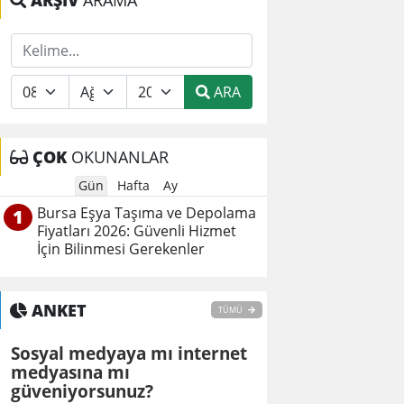
ARŞİV
ARAMA
ARA
ÇOK
OKUNANLAR
Gün
Hafta
Ay
Bursa Eşya Taşıma ve Depolama
1
Fiyatları 2026: Güvenli Hizmet
İçin Bilinmesi Gerekenler
ANKET
TÜMÜ
Sosyal medyaya mı internet
medyasına mı
güveniyorsunuz?