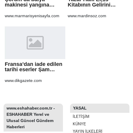
makinesi yangına
Kitabının Gelirini
sebep oldu: 500 dönüm
Öğrencilere Ayırdı
anız küle döndü
www.marmarisyenisayfa.com
www.mardinsoz.com
Fransa’dan iade edilen
tarihi eserler Şam
Kalesi’nde sergilendi
www.dikgazete.com
www.eshahaber.com.tr -
YASAL
ESHAHABER Yerel ve
İLETIŞIM
Ulusal Güncel Gündem
KÜNYE
Haberleri
YAYIN İLKELERI