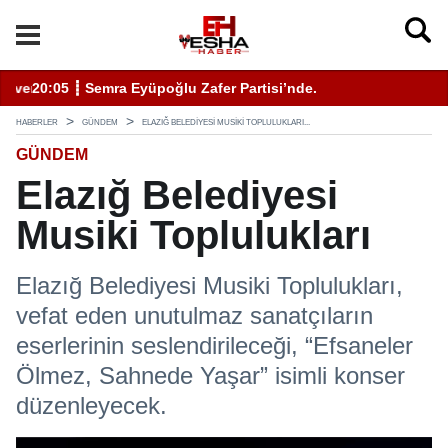
enli Hizmet İçin Bilinmesi Gerekenler
20:05 ┋ Semra Eyüpoğlu Zafer Partisi’nde.
11
HABERLER
GÜNDEM
ELAZIĞ BELEDIYESI MUSIKI TOPLULUKLARI...
GÜNDEM
Elazığ Belediyesi
Musiki Toplulukları
Elazığ Belediyesi Musiki Toplulukları,
vefat eden unutulmaz sanatçıların
eserlerinin seslendirileceği, “Efsaneler
Ölmez, Sahnede Yaşar” isimli konser
düzenleyecek.