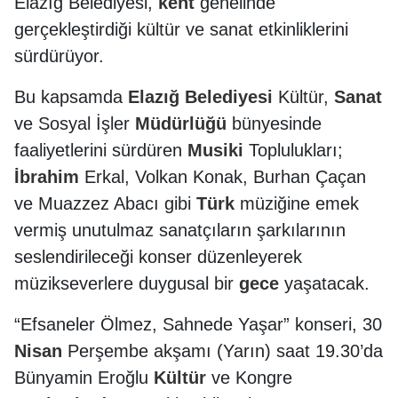
Elazığ Belediyesi,
kent
genelinde
gerçekleştirdiği kültür ve sanat etkinliklerini
sürdürüyor.
Bu kapsamda
Elazığ Belediyesi
Kültür,
Sanat
ve Sosyal İşler
Müdürlüğü
bünyesinde
faaliyetlerini sürdüren
Musiki
Toplulukları;
İbrahim
Erkal, Volkan Konak, Burhan Çaçan
ve Muazzez Abacı gibi
Türk
müziğine emek
vermiş unutulmaz sanatçıların şarkılarının
seslendirileceği konser düzenleyerek
müzikseverlere duygusal bir
gece
yaşatacak.
“Efsaneler Ölmez, Sahnede Yaşar” konseri, 30
Nisan
Perşembe akşamı (Yarın) saat 19.30’da
Bünyamin Eroğlu
Kültür
ve Kongre