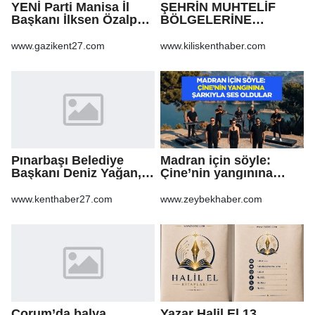
YENİ Parti Manisa İl
ŞEHRİN MUHTELİF
Başkanı İlksen Özalper
BÖLGELERİNE
tutuklandı
KALDIRIM YAPILMASI
VE BOZULAN
www.gazikent27.com
www.kiliskenthaber.com
KALDIRIMLARIN
ONARILMASI YAPIM İŞİ
Pınarbaşı Belediye
Madran için söyle:
Başkanı Deniz Yağan,
Çine’nin yangınına
Yeni Parti’ye geçti
şarkıyla ses oldular
www.kenthaber27.com
www.zeybekhaber.com
Çorum’da balya
Yazar Halil El,13