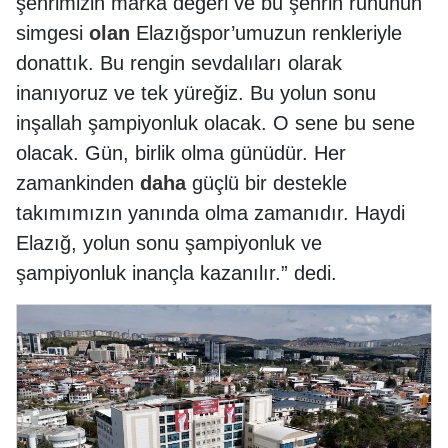
şehrimizin marka değeri ve bu şehrin ruhunun
simgesi
olan
Elazığspor’umuzun renkleriyle
donattık. Bu rengin sevdalıları olarak
inanıyoruz ve tek yüreğiz. Bu yolun sonu
inşallah şampiyonluk olacak. O sene bu sene
olacak. Gün, birlik olma günüdür. Her
zamankinden
daha
güçlü bir destekle
takımımızın yanında olma zamanıdır. Haydi
Elazığ, yolun sonu şampiyonluk ve
şampiyonluk inançla kazanılır.” dedi.