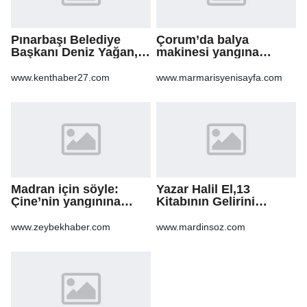
Pınarbaşı Belediye
Çorum’da balya
Başkanı Deniz Yağan,
makinesi yangına
Yeni Parti’ye geçti
sebep oldu: 500 dönüm
anız küle döndü
www.kenthaber27.com
www.marmarisyenisayfa.com
Madran için söyle:
Yazar Halil El,13
Çine’nin yangınına
Kitabının Gelirini
şarkıyla ses oldular
Öğrencilere Ayırdı
www.zeybekhaber.com
www.mardinsoz.com