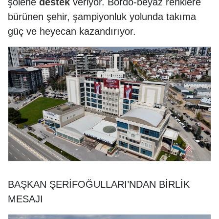
şölene
destek
veriyor. Bordo-beyaz renklere
bürünen şehir, şampiyonluk yolunda takıma
güç ve heyecan kazandırıyor.
BAŞKAN ŞERİFOĞULLARI’NDAN BİRLİK
MESAJI