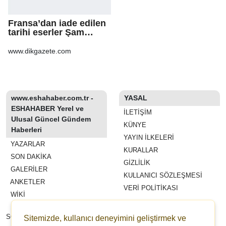
Fransa’dan iade edilen
tarihi eserler Şam
Kalesi’nde sergilendi
www.dikgazete.com
www.eshahaber.com.tr -
YASAL
ESHAHABER Yerel ve
İLETIŞIM
Ulusal Güncel Gündem
KÜNYE
Haberleri
YAYIN İLKELERI
YAZARLAR
KURALLAR
SON DAKİKA
GIZLILIK
GALERİLER
KULLANICI SÖZLEŞMESI
ANKETLER
VERI POLITIKASI
WİKİ
REKLAM VE YAYIN
SÖZLEŞMESI
Sitemizde, kullanıcı deneyimini geliştirmek ve