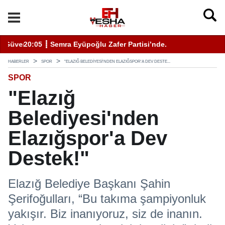
enli Hizmet İçin Bilinmesi Gerekenler
20:05 ┋ Semra Eyüpoğlu Zafer Partisi’nde.
11
HABERLER
SPOR
"ELAZIĞ BELEDIYESI'NDEN ELAZIĞSPOR'A DEV DESTE...
SPOR
"Elazığ
Belediyesi'nden
Elazığspor'a Dev
Destek!"
Elazığ Belediye Başkanı Şahin
Şerifoğulları, “Bu takıma şampiyonluk
yakışır. Biz inanıyoruz, siz de inanın.