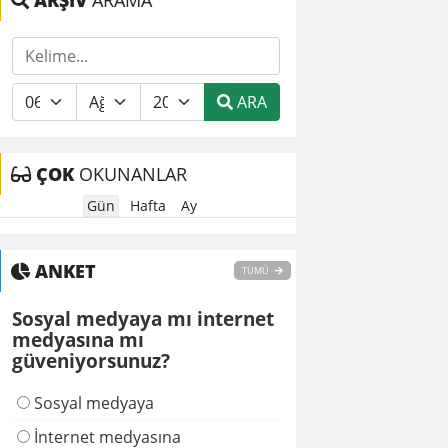
ARŞİV
ARAMA
ARA
ÇOK
OKUNANLAR
Gün
Hafta
Ay
ANKET
TÜMÜ
Sosyal medyaya mı internet
medyasına mı
güveniyorsunuz?
Sosyal medyaya
İnternet medyasına