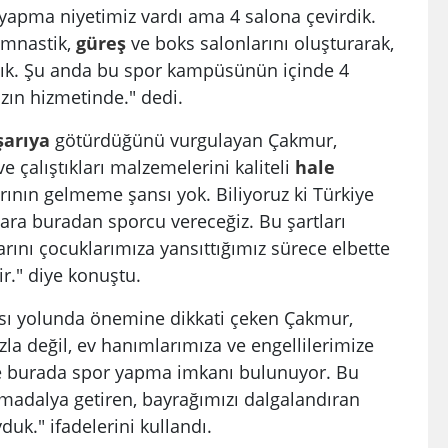
yapma niyetimiz vardı ama 4 salona çevirdik.
imnastik,
güreş
ve boks salonlarını oluşturarak,
çtık. Şu anda bu spor kampüsünün içinde 4
zın hizmetinde." dedi.
şarıya
götürdüğünü vurgulayan Çakmur,
e çalıştıkları malzemelerini kaliteli
hale
ının gelmeme şansı yok. Biliyoruz ki Türkiye
ara buradan sporcu vereceğiz. Bu şartları
larını çocuklarımıza yansıttığımız sürece elbette
r." diye konuştu.
ası yolunda önemine dikkati çeken Çakmur,
zla değil, ev hanımlarımıza ve engellilerimize
nde burada spor yapma imkanı bulunuyor. Bu
h madalya getiren, bayrağımızı dalgalandıran
uk." ifadelerini kullandı.