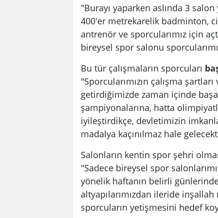
"Burayı yaparken aslında 3 salon 
400'er metrekarelik badminton, c
antrenör ve sporcularımız için a
bireysel spor salonu sporcularımı
Bu tür çalışmaların sporcuları
ba
"Sporcularımızın çalışma şartları v
getirdiğimizde zaman içinde başar
şampiyonalarına, hatta olimpiyatl
iyileştirdikçe, devletimizin imkan
madalya kaçınılmaz hale gelecekti
Salonların kentin spor şehri olm
"Sadece bireysel spor salonlarımı
yönelik haftanın belirli günleri
altyapılarımızdan ileride inşalla
sporcuların yetişmesini hedef koyd