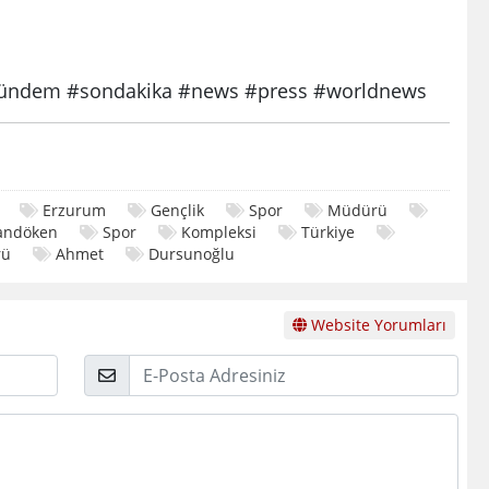
ndem #sondakika #news #press #worldnews
Erzurum
Gençlik
Spor
Müdürü
andöken
Spor
Kompleksi
Türkiye
rü
Ahmet
Dursunoğlu
Website Yorumları
E-
Posta