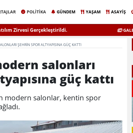
TAJLAR
POLITIKA
GÜNDEM
YAŞAM
ASAYIŞ
atılım Zirvesi Gerçekleştirildi.
"Kadınla
GALE
LONLARI ŞEHRIN SPOR ALTYAPISINA GÜÇ KATTI
odern salonları
ltyapısına güç kattı
n modern salonlar, kentin spor
ağladı.