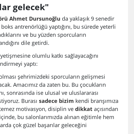
lar gelecek"
örü
Ahmet
Dursunoğlu
da yaklaşık 9 senedir
boks antrenörlüğü yaptığını, bu sürede yeterli
ıklarını ve bu yüzden sporcuların
ndığını dile getirdi.
 yetişmesine olumlu katkı sağlayacağını
ndirmeyi yaptı:
 olması şehrimizdeki sporcuların gelişmesi
acak. Amacımız da zaten bu. Bu çocukların
nı, sonrasında ise ulusal ve uluslararası
stiyoruz. Burası
sadece
bizim
kendi branşımıza
istemez motivasyon, disiplin ve
dikkat
açısından
 içinde, bu salonlarımızda alınan eğitimle hem
arda çok güzel başarılar geleceğini