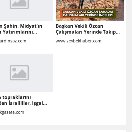
n Şahin, Midyat'ın
Başkan Vekili Özcan
 Yatırımlarını
Çalışmaları Yerinde Takip
'ya Taşıdı
Etti
rdinsoz.com
www.zeybekhaber.com
in topraklarını
en İsrailliler, işgal
aki Batı Şeria’daki
kgazete.com
ılarını sürdürdü