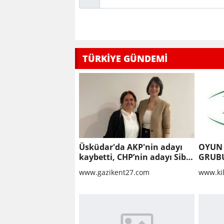
TÜRKİYE GÜNDEMİ
Üsküdar'da AKP'nin adayı
OYUN
kaybetti, CHP’nin adayı Sibel
GRUBU
Tan Çetinkaya Başkan Vekili
İŞİ
www.gazikent27.com
www.ki
seçildi