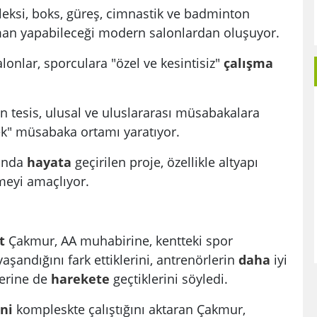
ksi, boks, güreş, cimnastik ve badminton
man yapabileceği modern salonlardan oluşuyor.
lonlar, sporculara "özel ve kesintisiz"
çalışma
 tesis, ulusal ve uluslararası müsabakalara
ek" müsabaka ortamı yaratıyor.
sunda
hayata
geçirilen proje, özellikle altyapı
meyi amaçlıyor.
t
Çakmur, AA muhabirine, kentteki spor
aşandığını fark ettiklerini, antrenörlerin
daha
iyi
erine de
harekete
geçtiklerini söyledi.
ni
kompleskte çalıştığını aktaran Çakmur,