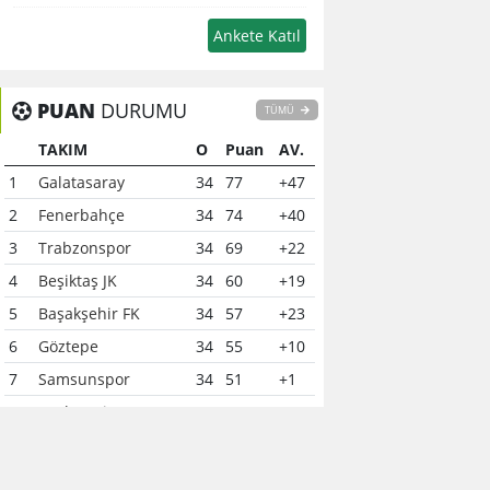
PUAN
DURUMU
TÜMÜ
TAKIM
O
Puan
AV.
1
Galatasaray
34
77
+47
2
Fenerbahçe
34
74
+40
3
Trabzonspor
34
69
+22
4
Beşiktaş JK
34
60
+19
5
Başakşehir FK
34
57
+23
6
Göztepe
34
55
+10
7
Samsunspor
34
51
+1
8
Çaykur Rizespor
34
41
-6
9
Konyaspor
34
40
-7
10
Kocaelispor
34
37
-12