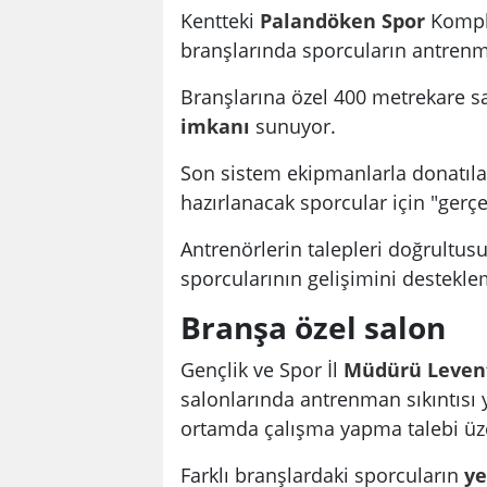
Kentteki
Palandöken
Spor
Komple
branşlarında sporcuların antren
Branşlarına özel 400 metrekare sa
imkanı
sunuyor.
Son sistem ekipmanlarla donatılan
hazırlanacak sporcular için "gerç
Antrenörlerin talepleri doğrultu
sporcularının gelişimini destekle
Branşa özel salon
Gençlik ve Spor İl
Müdürü
Leven
salonlarında antrenman sıkıntısı y
ortamda çalışma yapma talebi üz
Farklı branşlardaki sporcuların
ye