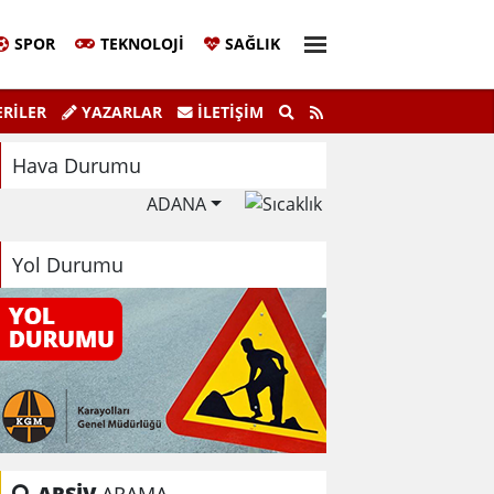
SPOR
TEKNOLOJI
SAĞLIK
r Pazar Günü Beşiktaş'ta Yürüyor!"
Belleği günce
RİLER
YAZARLAR
İLETIŞIM
Hava Durumu
ADANA
Yol Durumu