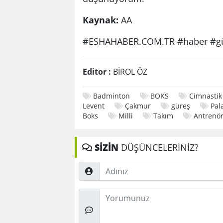
Kaynak:
AA
#ESHAHABER.COM.TR #haber #gü
Editor :
BİROL ÖZ
Badminton
BOKS
Cimnastik
Levent
Çakmur
güreş
Pal
Boks
Milli
Takım
Antrenö
SİZİN
DÜŞÜNCELERİNİZ?
Adınız
Düşünceleriniz