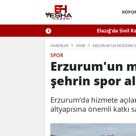
RÖPOR
Eltin'den Hayati Uyarı
Elazığ'da Sivil K
 İlaçlama Ölüm Getirir
HABERLER
SPOR
ERZURUM'UN MODERN SA
SPOR
Erzurum'un m
şehrin spor a
Erzurum’da hizmete açıla
altyapısına önemli katkı s