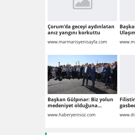
Çorum’da geceyi aydınlatan
Başka
anız yangını korkuttu
Ulaşım
Ankara
www.marmarisyenisayfa.com
www.ma
Başkan Gülpınar: Biz yolun
Filist
medeniyet olduğuna
gasbed
inanıyoruz
altınd
www.haberyenisoz.com
www.di
saldır