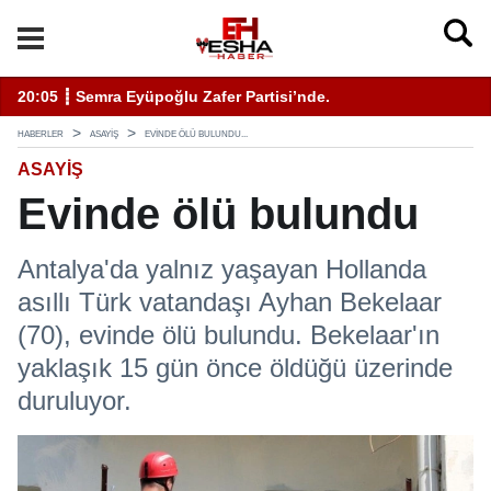
11:19 ┋ ÇEVSADER Eskişehir İl Başkanı Sinem Eltin'den Hayati U
19
HABERLER
ASAYIŞ
EVINDE ÖLÜ BULUNDU...
ASAYIŞ
Evinde ölü bulundu
Antalya'da yalnız yaşayan Hollanda
asıllı Türk vatandaşı Ayhan Bekelaar
(70), evinde ölü bulundu. Bekelaar'ın
yaklaşık 15 gün önce öldüğü üzerinde
duruluyor.