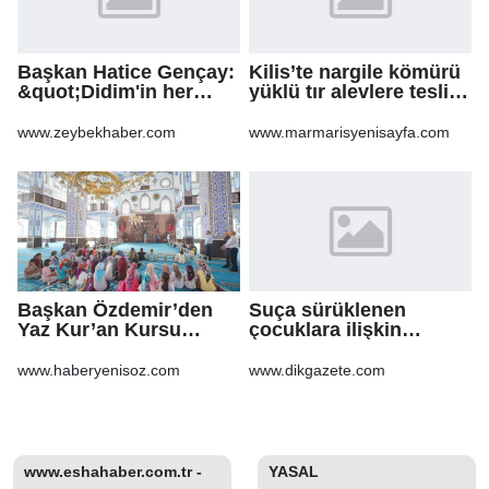
Başkan Hatice Gençay:
Kilis’te nargile kömürü
&quot;Didim'in her
yüklü tır alevlere teslim
noktasında gece
oldu
gündüz
www.zeybekhaber.com
www.marmarisyenisayfa.com
sahadayız&quot;
Başkan Özdemir’den
Suça sürüklenen
Yaz Kur’an Kursu
çocuklara ilişkin
öğrencilerine ziyaret
düzenlemeleri içeren
kanun teklifi'nin ilk 2
www.haberyenisoz.com
www.dikgazete.com
maddesi kabul edildi
www.eshahaber.com.tr -
YASAL