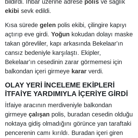
bildirdi. İhbar üzerine adrese
polis
ve sağlık
ekibi
sevk edildi.
Kısa sürede
gelen
polis ekibi, çilingire kapıyı
açtırıp eve girdi.
Yoğun
kokudan dolayı maske
takan görevliler, kapı arkasında Bekelaar'ın
cansız bedeniyle karşılaştı. Ekipler,
Bekelaar'ın cesedinin zarar görmemesi için
balkondan içeri girmeye
karar
verdi.
OLAY YERİ İNCELEME EKİPLERİ
İTFAİYE YARDIMIYLA İÇERİYE GİRDİ
İtfaiye aracının merdiveniyle balkondan
girmeye
çalışan
polis, buradan cesedin olduğu
noktaya gidiş olmadığını görünce yan taraftaki
pencerenin camı kırıldı. Buradan içeri giren