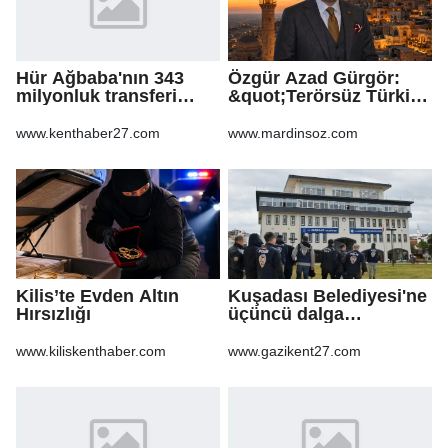
Hür Ağbaba'nın 343
Özgür Azad Gürgör:
milyonluk transferi
&quot;Terörsüz Türkiye
MASAK raporunda! Veli
Protokolü Mardin
Ağbaba'ya milyonlar
Turizmi İçin Yeni Bir
www.kenthaber27.com
www.mardinsoz.com
gitmiş
Dönemin
Başlangıcıdır&quot;
Kilis’te Evden Altın
Kuşadası Belediyesi'ne
Hırsızlığı
üçüncü dalga
operasyon
www.kiliskenthaber.com
www.gazikent27.com