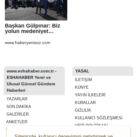
Başkan Gülpınar: Biz
yolun medeniyet
olduğuna inanıyoruz
www.haberyenisoz.com
www.eshahaber.com.tr -
YASAL
ESHAHABER Yerel ve
İLETIŞIM
Ulusal Güncel Gündem
KÜNYE
Haberleri
YAYIN İLKELERI
YAZARLAR
KURALLAR
SON DAKİKA
GIZLILIK
GALERİLER
KULLANICI SÖZLEŞMESI
ANKETLER
VERI POLITIKASI
WİKİ
Sitemizde, kullanıcı deneyimini geliştirmek ve