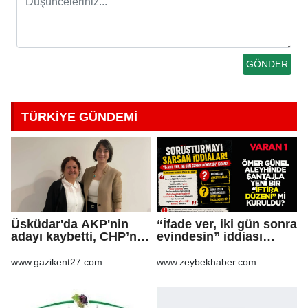
TÜRKİYE GÜNDEMİ
Üsküdar'da AKP'nin
“İfade ver, iki gün sonra
adayı kaybetti, CHP’nin
evindesin” iddiası
adayı Sibel Tan
soruşturma dosyasını
Çetinkaya Başkan
sarsabilir
www.gazikent27.com
www.zeybekhaber.com
Vekili seçildi