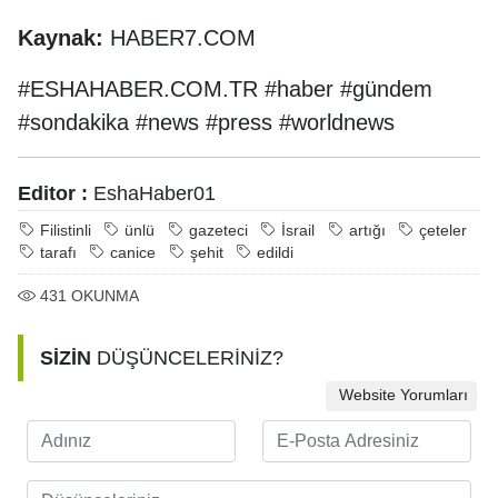
Kaynak:
HABER7.COM
#ESHAHABER.COM.TR #haber #gündem
#sondakika #news #press #worldnews
Editor :
EshaHaber01
Filistinli
ünlü
gazeteci
İsrail
artığı
çeteler
tarafı
canice
şehit
edildi
431
OKUNMA
SİZİN
DÜŞÜNCELERİNİZ?
Website Yorumları