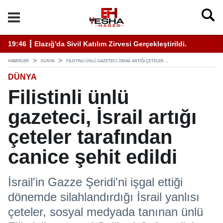
ati Uyarı Kulaktan Dolma Bilgiyle İlaçlama Ölüm Getirir
19:46 ┋ Elazığ'da Sivil Katılım Zirvesi Gerçekleştirildi.
14
HABERLER
DÜNYA
FILISTINLI ÜNLÜ GAZETECI, İSRAIL ARTIĞI ÇETELER ...
DÜNYA
Filistinli ünlü
gazeteci, İsrail artığı
çeteler tarafından
canice şehit edildi
İsrail'in Gazze Şeridi'ni işgal ettiği
dönemde silahlandırdığı İsrail yanlısı
çeteler, sosyal medyada tanınan ünlü