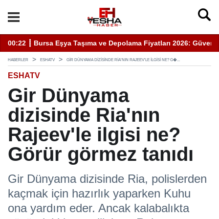
00:22 ┋ Bursa Eşya Taşıma ve Depolama Fiyatları 2026: Güvenli
20
HABERLER
ESHATV
GIR DÜNYAMA DIZISINDE RIA'NIN RAJEEV'LE ILGISI NE? G�...
ESHATV
Gir Dünyama
dizisinde Ria'nın
Rajeev'le ilgisi ne?
Görür görmez tanıdı
Gir Dünyama dizisinde Ria, polislerden
kaçmak için hazırlık yaparken Kuhu
ona yardım eder. Ancak kalabalıkta