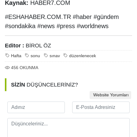
Kaynak:
HABER7.COM
#ESHAHABER.COM.TR #haber #gündem
#sondakika #news #press #worldnews
Editor :
BİROL ÖZ
Hafta
sonu
sınav
düzenlenecek
456
OKUNMA
SİZİN
DÜŞÜNCELERİNİZ?
Website Yorumları