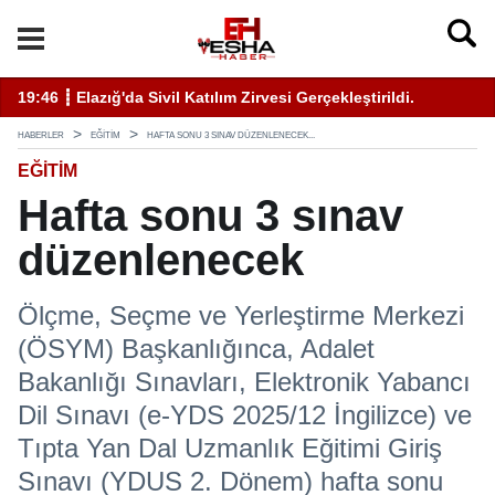
ati Uyarı Kulaktan Dolma Bilgiyle İlaçlama Ölüm Getirir
19:46 ┋ Elazığ'da Sivil Katılım Zirvesi Gerçekleştirildi.
14
HABERLER
EĞITIM
HAFTA SONU 3 SINAV DÜZENLENECEK...
EĞITIM
Hafta sonu 3 sınav
düzenlenecek
Ölçme, Seçme ve Yerleştirme Merkezi
(ÖSYM) Başkanlığınca, Adalet
Bakanlığı Sınavları, Elektronik Yabancı
Dil Sınavı (e-YDS 2025/12 İngilizce) ve
Tıpta Yan Dal Uzmanlık Eğitimi Giriş
Sınavı (YDUS 2. Dönem) hafta sonu