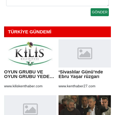
TÜRKİYE GÜNDEMİ
OYUN GRUBU VE
‘Sivaslılar Günü’nde
OYUN GRUBU YEDEK
Ebru Yaşar rüzgarı
PARÇA ALIM İŞİ
www.kiliskenthaber.com
www.kenthaber27.com