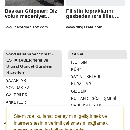
Başkan Gülpınar: Biz
Filistin topraklarını
yolun medeniyet
gasbeden İsrailliler,
olduğuna inanıyoruz
işgal altındaki Batı
Şeria’daki saldırılarını
www.haberyenisoz.com
www.dikgazete.com
sürdürdü
www.eshahaber.com.tr -
YASAL
ESHAHABER Yerel ve
İLETIŞIM
Ulusal Güncel Gündem
KÜNYE
Haberleri
YAYIN İLKELERI
YAZARLAR
KURALLAR
SON DAKİKA
GIZLILIK
GALERİLER
KULLANICI SÖZLEŞMESI
ANKETLER
VERI POLITIKASI
WİKİ
Sitemizde, kullanıcı deneyimini geliştirmek ve
REKLAM VE YAYIN
SÖZLEŞMESI
internet sitesinin verimli çalışmasını sağlamak
ESHAHABER