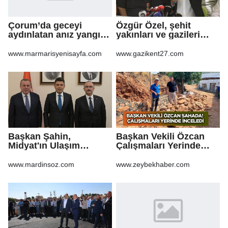
Çorum’da geceyi
Özgür Özel, şehit
aydınlatan anız yangını
yakınları ve gazileri
korkuttu
ziyaret etti
www.marmarisyenisayfa.com
www.gazikent27.com
Başkan Şahin,
Başkan Vekili Özcan
Midyat'ın Ulaşım
Çalışmaları Yerinde
Yatırımlarını Ankara'ya
Takip Etti
Taşıdı
www.mardinsoz.com
www.zeybekhaber.com