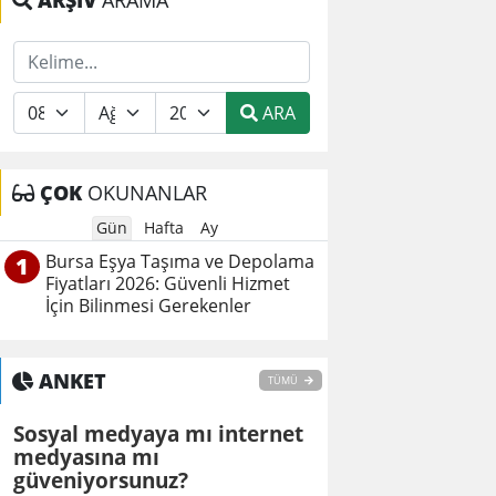
ARŞİV
ARAMA
ARA
ÇOK
OKUNANLAR
Gün
Hafta
Ay
Bursa Eşya Taşıma ve Depolama
1
Fiyatları 2026: Güvenli Hizmet
İçin Bilinmesi Gerekenler
ANKET
TÜMÜ
Sosyal medyaya mı internet
medyasına mı
güveniyorsunuz?