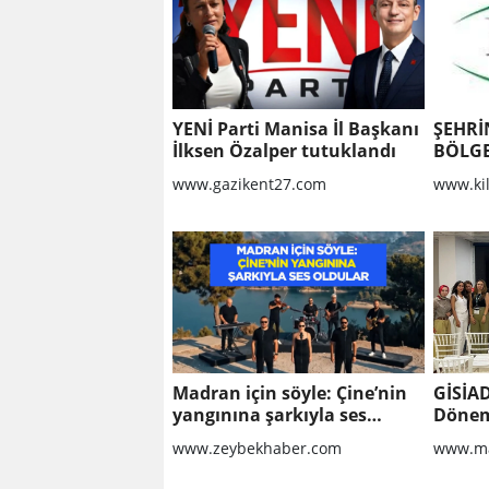
YENİ Parti Manisa İl Başkanı
ŞEHRİ
İlksen Özalper tutuklandı
BÖLGE
YAPIL
www.gazikent27.com
www.ki
KALDI
ONARI
Madran için söyle: Çine’nin
GİSİA
yangınına şarkıyla ses
Dönem
oldular
Sahad
www.zeybekhaber.com
www.ma