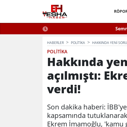
RÖPOR
 2026: Güvenli Hizmet
Semra
n Bilinmesi Gerekenler
HABERLER
POLITIKA
HAKKINDA YENI SORU
POLITIKA
Hakkında yen
açılmıştı: Ek
verdi!
Son dakika haberi: İBB'ye
kapsamında tutuklanarak 
Ekrem İmamoğlu, 'kamu g