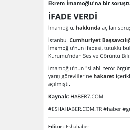
Ekrem İmamoğlu'na bir soruş
İFADE VERDİ
İmamoğlu,
hakkında
açılan sor
İstanbul
Cumhuriyet Başsavcılığ
İmamoğlu'nun ifadesi, tutuklu b
Kurumu'ndan Ses ve Görüntü Bilişi
İmamoğlu'nun "silahlı terör örgü
yargı görevlilerine
hakaret
içerik
açılmıştı.
Kaynak:
HABER7.COM
#ESHAHABER.COM.TR #haber #gü
Editor :
Eshahaber