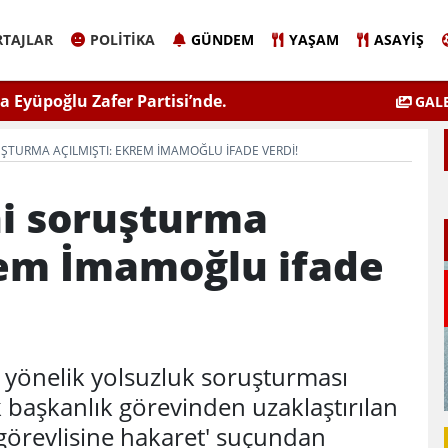
TAJLAR
POLITIKA
GÜNDEM
YAŞAM
ASAYIŞ
 Eyüpoğlu Zafer Partisi’nde.
ÇEVSADER Eskişehir İl B
GALE
Kulaktan Do
ŞTURMA AÇILMIŞTI: EKREM İMAMOĞLU IFADE VERDI!
i soruşturma
rem İmamoğlu ifade
 yönelik yolsuzluk soruşturması
başkanlık görevinden uzaklaştırılan
örevlisine hakaret' suçundan