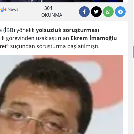
304
OKUNMA
 (İBB) yönelik
yolsuzluk
soruşturması
k görevinden uzaklaştırılan
Ekrem İmamoğlu
ret" suçundan soruşturma başlatılmıştı.