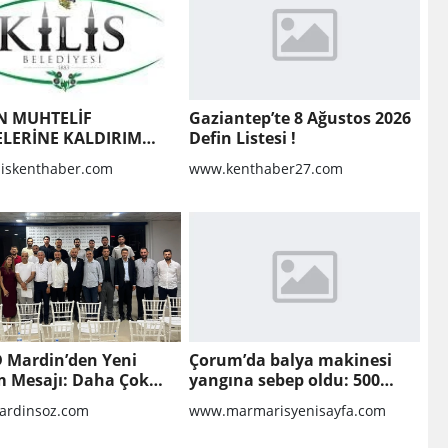
N MUHTELİF
Gaziantep’te 8 Ağustos 2026
LERİNE KALDIRIM
Defin Listesi !
MASI VE BOZULAN
liskenthaber.com
www.kenthaber27.com
RIMLARIN
LMASI YAPIM İŞİ
D Mardin’den Yeni
Çorum’da balya makinesi
 Mesajı: Daha Çok
yangına sebep oldu: 500
a, Daha Çok Üretim
dönüm anız küle döndü
rdinsoz.com
www.marmarisyenisayfa.com