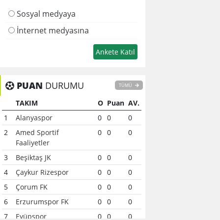
Sosyal medyaya
İnternet medyasına
PUAN
DURUMU
TÜMÜ
TAKIM
O
Puan
AV.
1
Alanyaspor
0
0
0
2
Amed Sportif
0
0
0
Faaliyetler
3
Beşiktaş JK
0
0
0
4
Çaykur Rizespor
0
0
0
5
Çorum FK
0
0
0
6
Erzurumspor FK
0
0
0
7
Eyüpspor
0
0
0