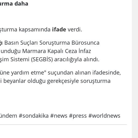
turma daha
uşturma kapsamında
ifade
verdi.
ı
Basın Suçları Soruşturma Bürosunca
ulunduğu Marmara Kapalı Ceza İnfaz
m Sistemi (SEGBİS) aracılığıyla alındı.
tüne yardım etme" suçundan alınan ifadesinde,
li beyanlar olduğu gerekçesiyle soruşturma
ndem #sondakika #news #press #worldnews