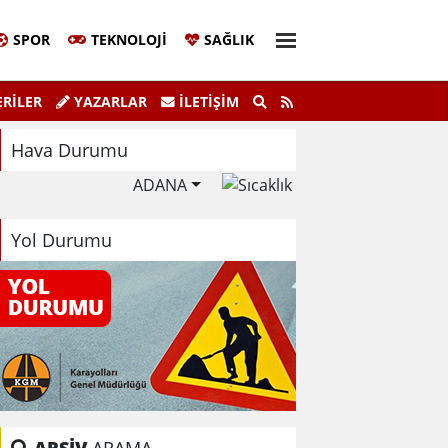
SPOR
TEKNOLOJI
SAĞLIK
aşkanı Sinem Eltin'den Hayati Uyarı
Ela
RİLER
YAZARLAR
İLETIŞIM
lma Bilgiyle İlaçlama Ölüm Getirir
Hava Durumu
ADANA
Yol Durumu