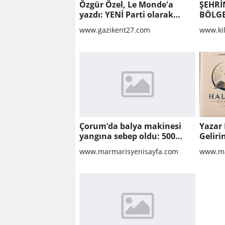
Özgür Özel, Le Monde'a
ŞEHRİ
yazdı: YENİ Parti olarak
BÖLGE
farklı bir gelecek öneriyoruz
YAPIL
www.gazikent27.com
www.ki
KALDI
ONARI
Çorum’da balya makinesi
Yazar 
yangına sebep oldu: 500
Geliri
dönüm anız küle döndü
www.marmarisyenisayfa.com
www.ma