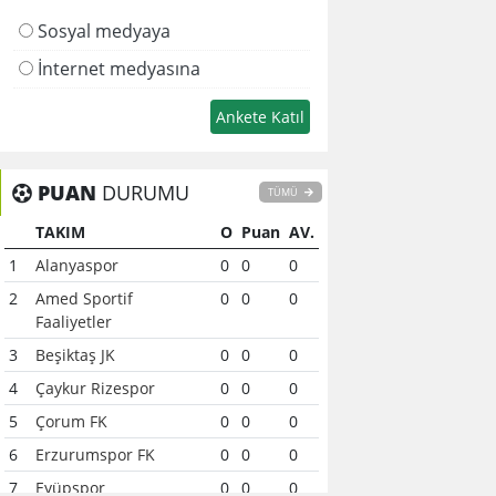
Sosyal medyaya
İnternet medyasına
PUAN
DURUMU
TÜMÜ
TAKIM
O
Puan
AV.
1
Alanyaspor
0
0
0
2
Amed Sportif
0
0
0
Faaliyetler
3
Beşiktaş JK
0
0
0
4
Çaykur Rizespor
0
0
0
5
Çorum FK
0
0
0
6
Erzurumspor FK
0
0
0
7
Eyüpspor
0
0
0