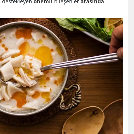
u destekleyen
önemli
bileşenler
arasında