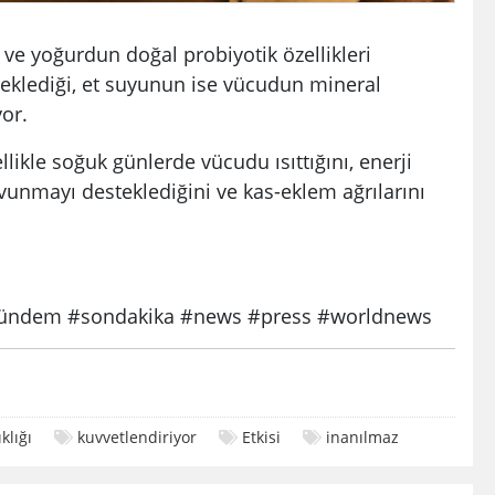
ve yoğurdun doğal probiyotik özellikleri
teklediği, et suyunun ise vücudun mineral
yor.
ikle soğuk günlerde vücudu ısıttığını, enerji
unmayı desteklediğini ve kas-eklem ağrılarını
ndem #sondakika #news #press #worldnews
klığı
kuvvetlendiriyor
Etkisi
inanılmaz