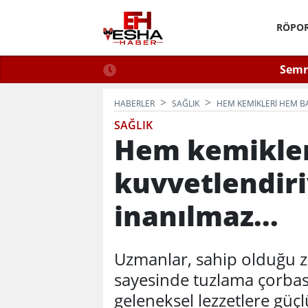
RÖPOR
 2026: Güvenli Hizmet
Semra
n Bilinmesi Gerekenler
HABERLER
SAĞLIK
HEM KEMIKLERI HEM BAĞ
SAĞLIK
Hem kemikleri
kuvvetlendiriy
inanılmaz...
Uzmanlar, sahip olduğu ze
sayesinde tuzlama çorbası
geleneksel lezzetlere güçlü 