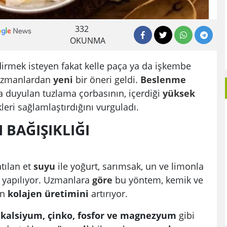
332
OKUNMA
ndirmek isteyen fakat kelle paça ya da işkembe
 uzmanlardan
yeni
bir öneri geldi.
Beslenme
 duyulan tuzlama çorbasının, içerdiği
yüksek
leri sağlamlaştırdığını vurguladı.
 BAĞIŞIKLIĞI
tılan et
suyu
ile yoğurt, sarımsak, un ve limonla
e yapılıyor. Uzmanlara
göre
bu yöntem, kemik ve
an
kolajen üretimini
artırıyor.
kalsiyum, çinko, fosfor ve magnezyum
gibi