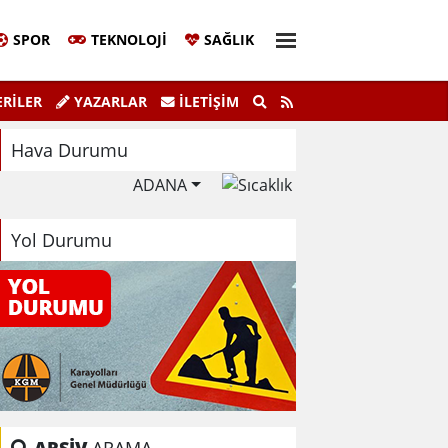
SPOR
TEKNOLOJI
SAĞLIK
aşkanı Sinem Eltin'den Hayati Uyarı
Ela
RİLER
YAZARLAR
İLETIŞIM
lma Bilgiyle İlaçlama Ölüm Getirir
Hava Durumu
ADANA
Yol Durumu