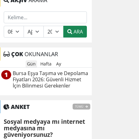
ARŞİV
ARAMA
ARA
ÇOK
OKUNANLAR
Gün
Hafta
Ay
Bursa Eşya Taşıma ve Depolama
1
Fiyatları 2026: Güvenli Hizmet
İçin Bilinmesi Gerekenler
ANKET
TÜMÜ
Sosyal medyaya mı internet
medyasına mı
güveniyorsunuz?