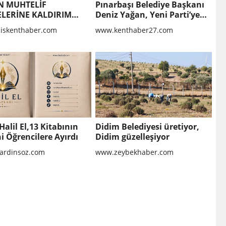
N MUHTELİF
Pınarbaşı Belediye Başkanı
LERİNE KALDIRIM
Deniz Yağan, Yeni Parti’ye
MASI VE BOZULAN
geçti
liskenthaber.com
www.kenthaber27.com
RIMLARIN
LMASI YAPIM İŞİ
Halil El,13 Kitabının
Didim Belediyesi üretiyor,
ni Öğrencilere Ayırdı
Didim güzelleşiyor
rdinsoz.com
www.zeybekhaber.com