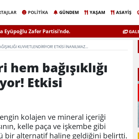
TAJLAR
POLITIKA
GÜNDEM
YAŞAM
ASAYIŞ
 Eyüpoğlu Zafer Partisi’nde.
ÇEVSADER Eskişehir İl B
GALE
Kulaktan Do
IŞIKLIĞI KUVVETLENDIRIYOR! ETKISI INANILMAZ...
 hem bağışıklığı
or! Etkisi
ngin kolajen ve mineral içeriği
nın, kelle paça ve işkembe gibi
bir alternatif haline geldiğini belirtti.