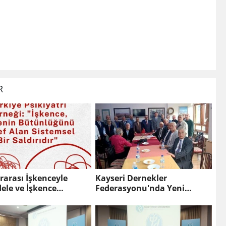
R
rarası İşkenceyle
Kayseri Dernekler
ele ve İşkence
Federasyonu'nda Yeni
lerle Dayanışma Günü
Dönem: Hacı Bekir Yıldız
Görevi Devraldı.