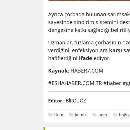
Ayrıca çorbada bulunan sarımsak 
sayesinde sindirim sistemini des
dengesine katkı sağladığı belirtili
Uzmanlar, tuzlama çorbasının özell
verdiğini, enfeksiyonlara
karşı
sav
hafiflettiğini
ifade
ediyor.
Kaynak:
HABER7.COM
#ESHAHABER.COM.TR #haber #gü
Editor :
BİROL ÖZ
Hem
kemik
hem
bağışı