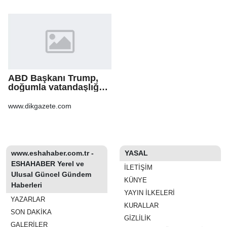
ABD Başkanı Trump,
doğumla vatandaşlığa
yönelik kısıtlamaları
genişleten
www.dikgazete.com
kararnameler imzaladı
www.eshahaber.com.tr -
YASAL
ESHAHABER Yerel ve
İLETIŞIM
Ulusal Güncel Gündem
KÜNYE
Haberleri
YAYIN İLKELERI
YAZARLAR
KURALLAR
SON DAKİKA
GIZLILIK
GALERİLER