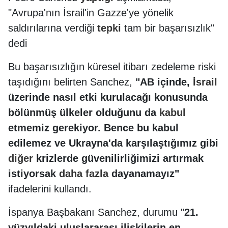
"Avrupa'nın İsrail'in Gazze'ye yönelik
saldırılarına verdiği
tepki
tam bir başarısızlık"
dedi
Bu başarısızlığın küresel itibarı zedeleme riski
taşıdığını belirten Sanchez,
"AB içinde,
İsrail
üzerinde nasıl etki kurulacağı konusunda
bölünmüş ülkeler olduğunu da
kabul
etmemiz gerekiyor. Bence bu kabul
edilemez ve Ukrayna'da karşılaştığımız gibi
diğer
krizlerde güvenilirliğimizi artırmak
istiyorsak
daha
fazla
dayanamayız"
ifadelerini kullandı.
İspanya Başbakanı Sanchez, durumu "
21.
yüzyıldaki uluslararası ilişkilerin en