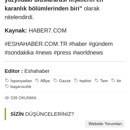
karanlık bölümlerinden biri"
olarak
nitelendirdi.
Kaynak:
HABER7.COM
#ESHAHABER.COM.TR #haber #gündem
#sondakika #news #press #worldnews
Editor :
Eshahaber
İspanyadan
ABye
Gazze
tepkisi
Tam
bir
başarısızlık
338
OKUNMA
SİZİN
DÜŞÜNCELERİNİZ?
Website Yorumları