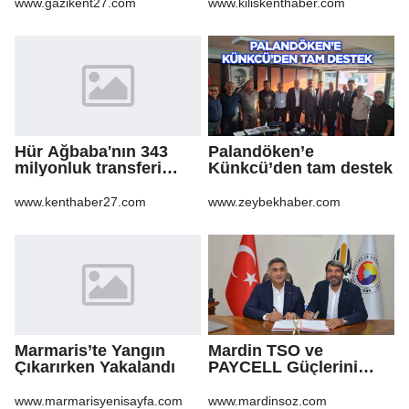
www.gazikent27.com
www.kiliskenthaber.com
Hür Ağbaba'nın 343
Palandöken’e
milyonluk transferi
Künkcü’den tam destek
MASAK raporunda! Veli
Ağbaba'ya milyonlar
www.kenthaber27.com
www.zeybekhaber.com
gitmiş
Marmaris’te Yangın
Mardin TSO ve
Çıkarırken Yakalandı
PAYCELL Güçlerini
Birleştirdi
www.marmarisyenisayfa.com
www.mardinsoz.com