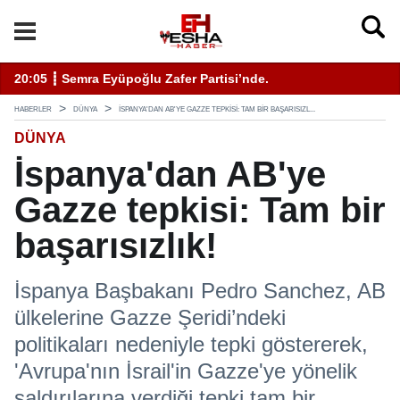
11:19 ┋ ÇEVSADER Eskişehir İl Başkanı Sinem Eltin'den Hayati U
19
HABERLER
DÜNYA
İSPANYA'DAN AB'YE GAZZE TEPKISI: TAM BIR BAŞARISIZL...
DÜNYA
İspanya'dan AB'ye
Gazze tepkisi: Tam bir
başarısızlık!
İspanya Başbakanı Pedro Sanchez, AB
ülkelerine Gazze Şeridi’ndeki
politikaları nedeniyle tepki göstererek,
'Avrupa'nın İsrail'in Gazze'ye yönelik
saldırılarına verdiği tepki tam bir