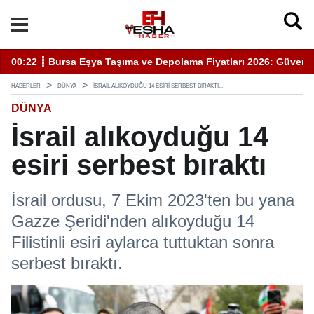
venli Hizmet İçin Bilinmesi Gerekenler
20:05 ┋ Semra Eyüpoğlu Zafer Partisi’nde.
1
HABERLER
DÜNYA
İSRAIL ALIKOYDUĞU 14 ESIRI SERBEST BIRAKTI...
DÜNYA
İsrail alıkoyduğu 14
esiri serbest bıraktı
İsrail ordusu, 7 Ekim 2023'ten bu yana
Gazze Şeridi'nden alıkoyduğu 14
Filistinli esiri aylarca tuttuktan sonra
serbest bıraktı.