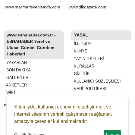
Ünal, Avrupa
Şampiyonası'nda finale
www.marmarisyenisayfa.com
www.dikgazete.com
yükseldi
www.eshahaber.com.tr -
YASAL
ESHAHABER Yerel ve
İLETIŞIM
Ulusal Güncel Gündem
KÜNYE
Haberleri
YAYIN İLKELERI
YAZARLAR
KURALLAR
SON DAKİKA
GIZLILIK
GALERİLER
KULLANICI SÖZLEŞMESI
ANKETLER
VERI POLITIKASI
WİKİ
REKLAM VE YAYIN
SÖZLEŞMESI
Sitemizde, kullanıcı deneyimini geliştirmek ve
ESHAHABER
internet sitesinin verimli çalışmasını sağlamak
amacıyla çerezler kullanılmaktadır.
ESHA TV
Copyright © 2022-2026 eshahaber.com.tr eshatv.com -
HaberPanelim.com v8.7.6
Tamam
Gizlilik Politikası