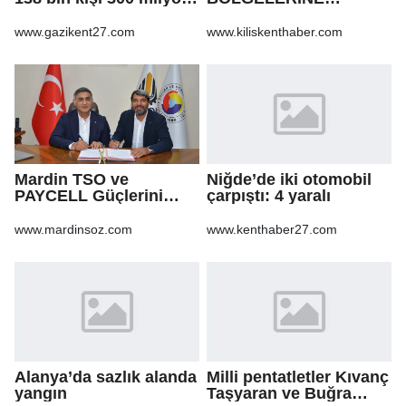
bağış yaptı
KALDIRIM YAPILMASI
VE BOZULAN
www.gazikent27.com
www.kiliskenthaber.com
KALDIRIMLARIN
ONARILMASI YAPIM İŞİ
Mardin TSO ve
Niğde’de iki otomobil
PAYCELL Güçlerini
çarpıştı: 4 yaralı
Birleştirdi
www.mardinsoz.com
www.kenthaber27.com
Alanya’da sazlık alanda
Milli pentatletler Kıvanç
yangın
Taşyaran ve Buğra