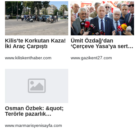
Kilis’te Korkutan Kaza!
Ümit Özdağ’dan
İki Araç Çarpıştı
‘Çerçeve Yasa’ya sert
tepki: Bu yeni bir Sevr
tasarımıdır!
www.kiliskenthaber.com
www.gazikent27.com
Osman Özbek: &quot;
Terörle pazarlık
yapılmaz &quot;
www.marmarisyenisayfa.com