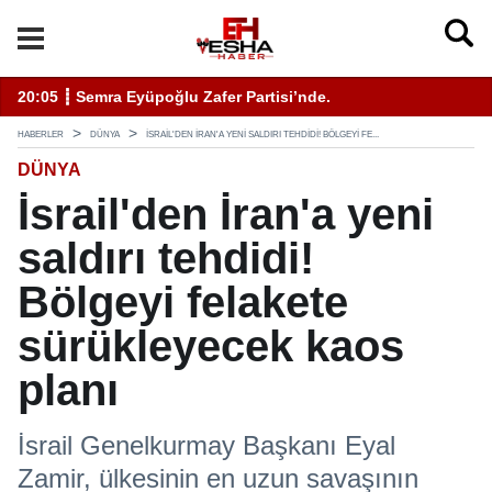
enli Hizmet İçin Bilinmesi Gerekenler
20:05 ┋ Semra Eyüpoğlu Zafer Partisi’nde.
11
HABERLER
DÜNYA
İSRAIL'DEN İRAN'A YENI SALDIRI TEHDIDI! BÖLGEYI FE...
DÜNYA
İsrail'den İran'a yeni
saldırı tehdidi!
Bölgeyi felakete
sürükleyecek kaos
planı
İsrail Genelkurmay Başkanı Eyal
Zamir, ülkesinin en uzun savaşının