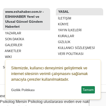
www.eshahaber.com.tr -
YASAL
ESHAHABER Yerel ve
İLETIŞIM
Ulusal Güncel Gündem
KÜNYE
Haberleri
YAYIN İLKELERI
YAZARLAR
KURALLAR
SON DAKİKA
GIZLILIK
GALERİLER
KULLANICI SÖZLEŞMESI
ANKETLER
VERI POLITIKASI
WİKİ
REKLAM VE YAYIN
SÖZLEŞMESI
Sitemizde, kullanıcı deneyimini geliştirmek ve
ESHAHABER
internet sitesinin verimli çalışmasını sağlamak
ESHA TV
amacıyla çerezler kullanılmaktadır.
Copyright © 2022-2026 eshahaber.com.tr eshatv.com -
HaberPanelim.com v8.7.6
Tamam
Gizlilik Politikası
evden eve nakliyat
Distributed by Redpress
Çanakkale
Psikolog
Mersin Psikolog
uluslararası evden eve nakliyat