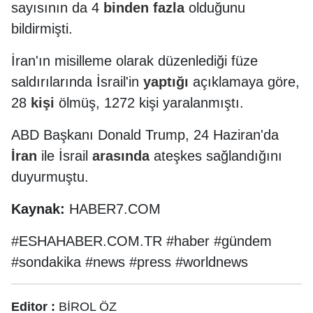
sayısının da 4
binden
fazla
olduğunu
bildirmişti.
İran'ın misilleme olarak düzenlediği füze
saldırılarında İsrail'in
yaptığı
açıklamaya göre,
28
kişi
ölmüş, 1272 kişi yaralanmıştı.
ABD Başkanı Donald Trump, 24 Haziran'da
İran
ile İsrail
arasında
ateşkes sağlandığını
duyurmuştu.
Kaynak:
HABER7.COM
#ESHAHABER.COM.TR #haber #gündem
#sondakika #news #press #worldnews
Editor :
BİROL ÖZ