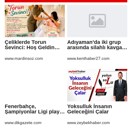
Çeliklerde Torun
Adıyaman’da iki grup
Sevinci: Hoş Geldin
arasında silahlı kavga:
Helen Bebek
3 yaralı
www.mardinsoz.com
www.kenthaber27.com
Fenerbahçe,
Yoksulluk İnsanın
Şampiyonlar Ligi play-
Geleceğini Çalar
off turu için sahaya
çıkıyor
www.dikgazete.com
www.zeybekhaber.com