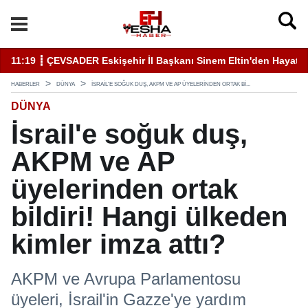
11:19 ┋ ÇEVSADER Eskişehir İl Başkanı Sinem Eltin'den Hayati U
19
HABERLER
DÜNYA
İSRAIL'E SOĞUK DUŞ, AKPM VE AP ÜYELERINDEN ORTAK BI...
DÜNYA
İsrail'e soğuk duş,
AKPM ve AP
üyelerinden ortak
bildiri! Hangi ülkeden
kimler imza attı?
AKPM ve Avrupa Parlamentosu
üyeleri, İsrail'in Gazze'ye yardım