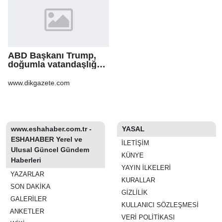
ABD Başkanı Trump,
doğumla vatandaşlığa
yönelik kısıtlamaları
genişleten
www.dikgazete.com
kararnameler imzaladı
www.eshahaber.com.tr -
YASAL
ESHAHABER Yerel ve
İLETIŞIM
Ulusal Güncel Gündem
KÜNYE
Haberleri
YAYIN İLKELERI
YAZARLAR
KURALLAR
SON DAKİKA
GIZLILIK
GALERİLER
KULLANICI SÖZLEŞMESI
ANKETLER
VERI POLITIKASI