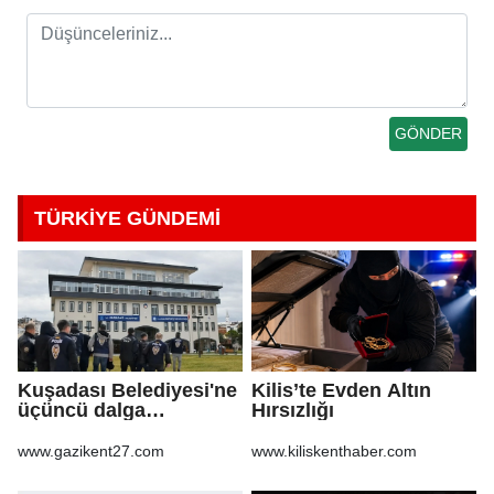
TÜRKİYE GÜNDEMİ
Kuşadası Belediyesi'ne
Kilis’te Evden Altın
üçüncü dalga
Hırsızlığı
operasyon
www.gazikent27.com
www.kiliskenthaber.com