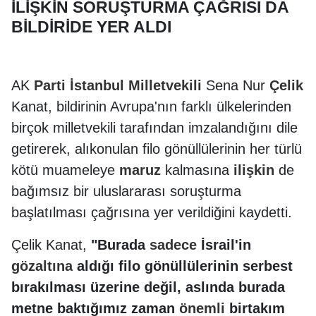
İLİŞKİN SORUŞTURMA ÇAĞRISI DA
BİLDİRİDE YER ALDI
AK
Parti
İstanbul Milletvekili
Sena Nur
Çelik
Kanat, bildirinin Avrupa'nın farklı ülkelerinden
birçok milletvekili tarafından imzalandığını dile
getirerek, alıkonulan filo gönüllülerinin her türlü
kötü muameleye
maruz
kalmasına
ilişkin
de
bağımsız bir uluslararası soruşturma
başlatılması çağrısına yer verildiğini kaydetti.
Çelik Kanat,
"Burada
sadece
İsrail'in
gözaltına
aldığı filo gönüllülerinin serbest
bırakılması üzerine değil, aslında burada
metne baktığımız zaman
önemli
birtakım