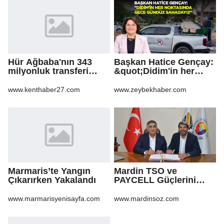
Hür Ağbaba'nın 343
Başkan Hatice Gençay:
milyonluk transferi
&quot;Didim'in her
MASAK raporunda! Veli
noktasında gece
Ağbaba'ya milyonlar
gündüz
www.kenthaber27.com
www.zeybekhaber.com
gitmiş
sahadayız&quot;
Marmaris’te Yangın
Mardin TSO ve
Çıkarırken Yakalandı
PAYCELL Güçlerini
Birleştirdi
www.marmarisyenisayfa.com
www.mardinsoz.com