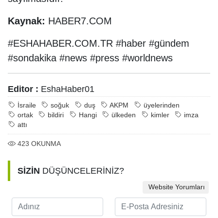
Kaynak:
HABER7.COM
#ESHAHABER.COM.TR #haber #gündem
#sondakika #news #press #worldnews
Editor :
EshaHaber01
İsraile
soğuk
duş
AKPM
üyelerinden
ortak
bildiri
Hangi
ülkeden
kimler
imza
attı
423
OKUNMA
SİZİN
DÜŞÜNCELERİNİZ?
Website Yorumları