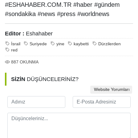
#ESHAHABER.COM.TR #haber #gündem
#sondakika #news #press #worldnews
Editor :
Eshahaber
İsrail
Suriyede
yine
kaybetti
Dürzilerden
red
887
OKUNMA
SİZİN
DÜŞÜNCELERİNİZ?
Website Yorumları