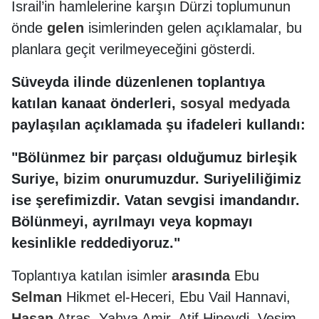
İsrail’in hamlelerine karşın Dürzi toplumunun
önde
gelen
isimlerinden gelen açıklamalar, bu
planlara geçit verilmeyeceğini gösterdi.
Süveyda ilinde düzenlenen toplantıya
katılan kanaat önderleri,
sosyal
medyada
paylaşılan açıklamada şu ifadeleri kullandı:
"Bölünmez bir parçası olduğumuz birleşik
Suriye,
bizim
onurumuzdur. Suriyeliliğimiz
ise şerefimizdir. Vatan sevgisi imandandır.
Bölünmeyi, ayrılmayı veya kopmayı
kesinlikle reddediyoruz."
Toplantıya katılan isimler
arasında
Ebu
Selman
Hikmet el-Heceri, Ebu Vail Hannavi,
Hasan
Atraş, Yahya Amir, Atif Hineydi, Vesim