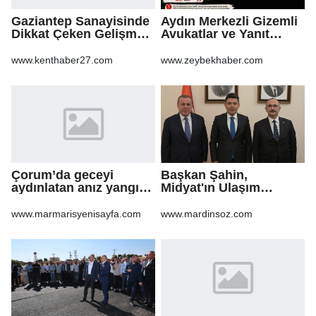
Gaziantep Sanayisinde
Aydın Merkezli Gizemli
Dikkat Çeken Gelişme,
Avukatlar ve Yanıt
Uslu Group Finansal
Bekleyen Sorular
Yeniden Yapılandırma
www.kenthaber27.com
www.zeybekhaber.com
Sürecine Girdi
Çorum’da geceyi
Başkan Şahin,
aydınlatan anız yangını
Midyat'ın Ulaşım
korkuttu
Yatırımlarını Ankara'ya
Taşıdı
www.marmarisyenisayfa.com
www.mardinsoz.com