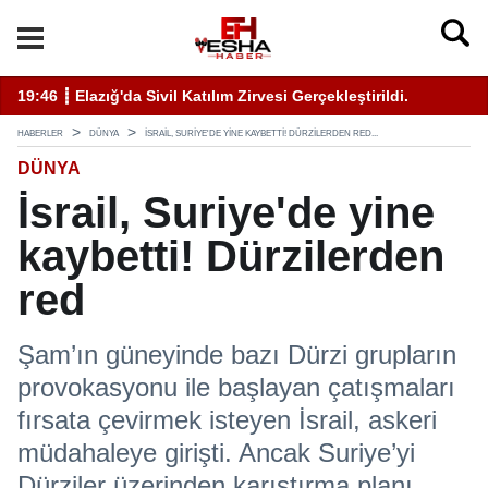
ati Uyarı Kulaktan Dolma Bilgiyle İlaçlama Ölüm Getirir
19:46 ┋ Elazığ'da Sivil Katılım Zirvesi Gerçekleştirildi.
14
HABERLER
DÜNYA
İSRAIL, SURIYE'DE YINE KAYBETTI! DÜRZILERDEN RED...
DÜNYA
İsrail, Suriye'de yine
kaybetti! Dürzilerden
red
Şam’ın güneyinde bazı Dürzi grupların
provokasyonu ile başlayan çatışmaları
fırsata çevirmek isteyen İsrail, askeri
müdahaleye girişti. Ancak Suriye’yi
Dürziler üzerinden karıştırma planı,