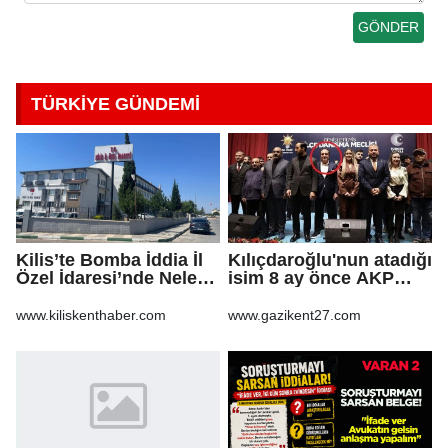
TÜRKİYE GÜNDEMİ
Kilis’te Bomba İddia İl
Kılıçdaroğlu'nun atadığı
Özel İdaresi’nde Neler
isim 8 ay önce AKP
Oluyor?
rozeti takmış!
www.kiliskenthaber.com
www.gazikent27.com