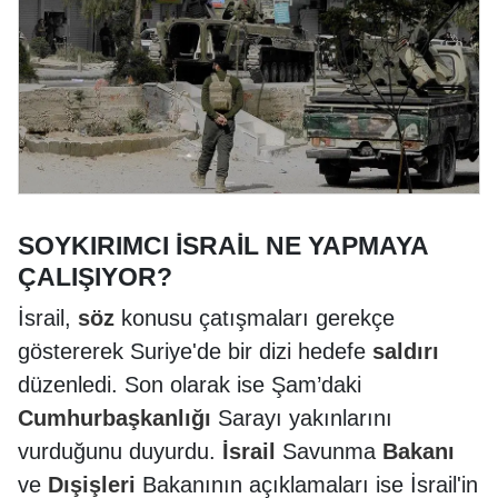
SOYKIRIMCI İSRAİL NE YAPMAYA
ÇALIŞIYOR?
İsrail,
söz
konusu çatışmaları gerekçe
göstererek Suriye'de bir dizi hedefe
saldırı
düzenledi. Son olarak ise Şam’daki
Cumhurbaşkanlığı
Sarayı yakınlarını
vurduğunu duyurdu.
İsrail
Savunma
Bakanı
ve
Dışişleri
Bakanının açıklamaları ise İsrail'in