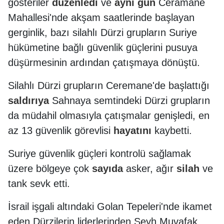
gösteriler
düzenledi
ve
aynı
gün
Ceramane
Mahallesi'nde akşam saatlerinde başlayan
gerginlik, bazı silahlı Dürzi grupların Suriye
hükümetine bağlı güvenlik güçlerini pusuya
düşürmesinin ardından çatışmaya dönüştü.
Silahlı Dürzi grupların Ceremane'de başlattığı
saldırıya
Sahnaya semtindeki Dürzi grupların
da müdahil olmasıyla çatışmalar genişledi, en
az 13 güvenlik görevlisi
hayatını
kaybetti.
Suriye güvenlik güçleri kontrolü sağlamak
üzere bölgeye çok
sayıda
asker, ağır
silah
ve
tank sevk etti.
İsrail işgali altındaki Golan Tepeleri'nde ikamet
eden Dürzilerin liderlerinden Şeyh Muvafak