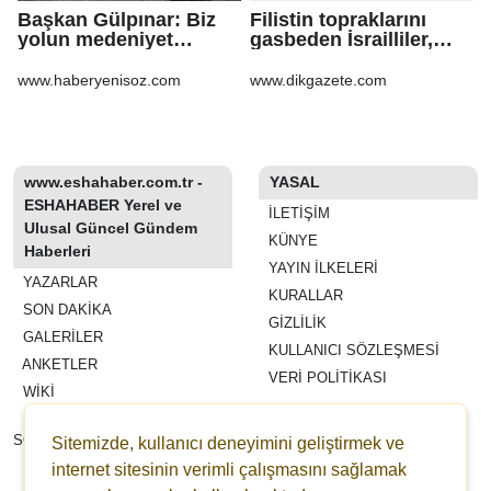
Başkan Gülpınar: Biz
Filistin topraklarını
yolun medeniyet
gasbeden İsrailliler,
olduğuna inanıyoruz
işgal altındaki Batı
Şeria’daki saldırılarını
www.haberyenisoz.com
www.dikgazete.com
sürdürdü
www.eshahaber.com.tr -
YASAL
ESHAHABER Yerel ve
İLETIŞIM
Ulusal Güncel Gündem
KÜNYE
Haberleri
YAYIN İLKELERI
YAZARLAR
KURALLAR
SON DAKİKA
GIZLILIK
GALERİLER
KULLANICI SÖZLEŞMESI
ANKETLER
VERI POLITIKASI
WİKİ
REKLAM VE YAYIN
SÖZLEŞMESI
Sitemizde, kullanıcı deneyimini geliştirmek ve
ESHAHABER
internet sitesinin verimli çalışmasını sağlamak