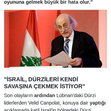
oyununa gelmek
büyük
bir
hata
olur."
"İSRAİL, DÜRZİLERİ KENDİ
SAVAŞINA ÇEKMEK İSTİYOR"
Son olayların
ardından
Lübnan’daki Dürzi
liderlerden Velid Canpolat, konuya dair
yaptığı
açıklamada katil İsrail’in bölgedeki Dürzi