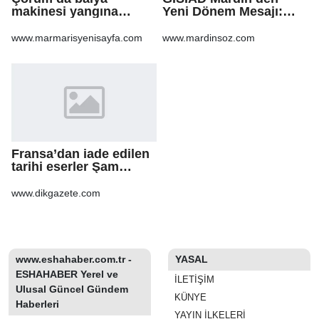
makinesi yangına
Yeni Dönem Mesajı:
sebep oldu: 500 dönüm
Daha Çok Sahada,
anız küle döndü
Daha Çok Üretim
www.marmarisyenisayfa.com
www.mardinsoz.com
Fransa’dan iade edilen
tarihi eserler Şam
Kalesi’nde sergilendi
www.dikgazete.com
www.eshahaber.com.tr -
YASAL
ESHAHABER Yerel ve
İLETIŞIM
Ulusal Güncel Gündem
KÜNYE
Haberleri
YAYIN İLKELERI