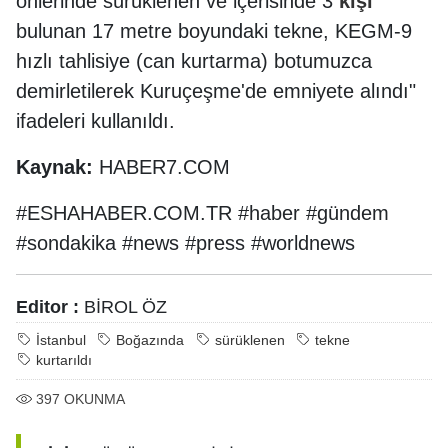
önlerinde sürüklenen ve içerisinde 3
kişi
bulunan 17 metre boyundaki tekne, KEGM-9
hızlı tahlisiye (can kurtarma) botumuzca
demirletilerek Kuruçeşme'de emniyete alındı"
ifadeleri kullanıldı.
Kaynak:
HABER7.COM
#ESHAHABER.COM.TR #haber #gündem
#sondakika #news #press #worldnews
Editor :
BİROL ÖZ
İstanbul
Boğazında
sürüklenen
tekne
kurtarıldı
397
OKUNMA