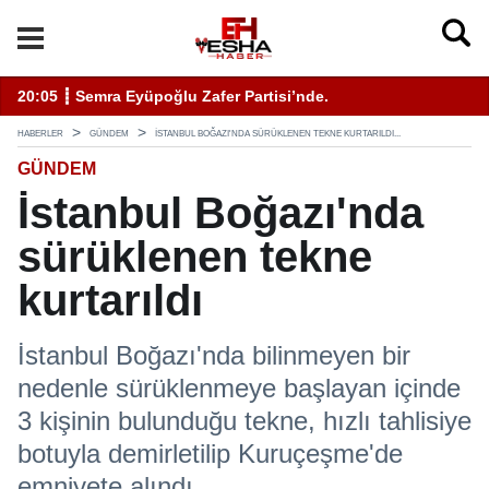
enli Hizmet İçin Bilinmesi Gerekenler
20:05 ┋ Semra Eyüpoğlu Zafer Partisi’nde.
11
HABERLER
GÜNDEM
İSTANBUL BOĞAZI'NDA SÜRÜKLENEN TEKNE KURTARILDI...
GÜNDEM
İstanbul Boğazı'nda
sürüklenen tekne
kurtarıldı
İstanbul Boğazı'nda bilinmeyen bir
nedenle sürüklenmeye başlayan içinde
3 kişinin bulunduğu tekne, hızlı tahlisiye
botuyla demirletilip Kuruçeşme'de
emniyete alındı.