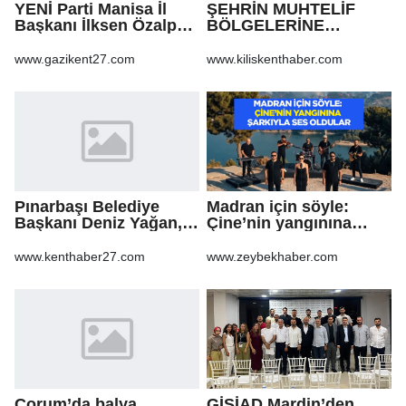
YENİ Parti Manisa İl
ŞEHRİN MUHTELİF
Başkanı İlksen Özalper
BÖLGELERİNE
tutuklandı
KALDIRIM YAPILMASI
VE BOZULAN
www.gazikent27.com
www.kiliskenthaber.com
KALDIRIMLARIN
ONARILMASI YAPIM İŞİ
Pınarbaşı Belediye
Madran için söyle:
Başkanı Deniz Yağan,
Çine’nin yangınına
Yeni Parti’ye geçti
şarkıyla ses oldular
www.kenthaber27.com
www.zeybekhaber.com
Çorum’da balya
GİSİAD Mardin’den