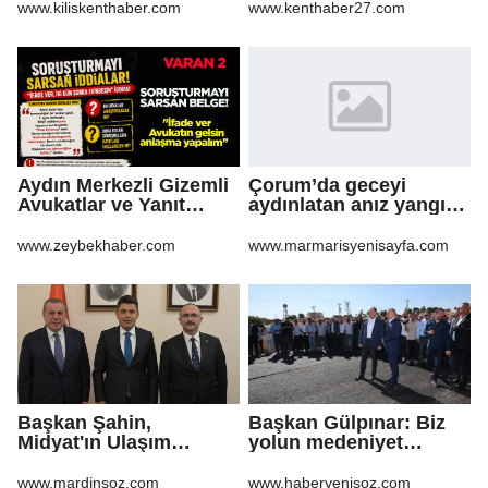
Yeniden Yapılandırma
www.kiliskenthaber.com
www.kenthaber27.com
Sürecine Girdi
Aydın Merkezli Gizemli
Çorum’da geceyi
Avukatlar ve Yanıt
aydınlatan anız yangını
Bekleyen Sorular
korkuttu
www.zeybekhaber.com
www.marmarisyenisayfa.com
Başkan Şahin,
Başkan Gülpınar: Biz
Midyat'ın Ulaşım
yolun medeniyet
Yatırımlarını Ankara'ya
olduğuna inanıyoruz
Taşıdı
www.mardinsoz.com
www.haberyenisoz.com