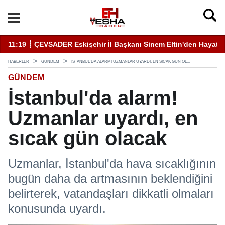
11:19 ┋ ÇEVSADER Eskişehir İl Başkanı Sinem Eltin'den Hayati U
19
HABERLER
GÜNDEM
İSTANBUL'DA ALARM! UZMANLAR UYARDI, EN SICAK GÜN OL...
GÜNDEM
İstanbul'da alarm!
Uzmanlar uyardı, en
sıcak gün olacak
Uzmanlar, İstanbul'da hava sıcaklığının
bugün daha da artmasının beklendiğini
belirterek, vatandaşları dikkatli olmaları
konusunda uyardı.