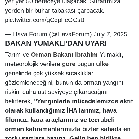
yer yer 50 dereceye ulaşacak. Suratımıza
yerden bir buhar tabakası çarpacak.
pic.twitter.com/gCdpFcGCsB
— Hava Forum (@HavaForum) July 7, 2025
BAKAN YUMAKLI'DAN UYARI
Tarım ve
Orman
Bakanı
İbrahim
Yumaklı,
meteorolojik verilere
göre
bugün
ülke
genelinde çok yüksek sıcaklıklar
gözlemleneceğini, bunun da orman yangını
riskini daha üst seviyeye çıkaracağını
belirterek,
"Yangınlarla mücadelemizde aktif
olarak kullandığımız İHA'larımız, hava
filomuz,
kara
araçlarımız ve tecrübeli
orman kahramanlarımızla bizler sahada en
zorlu şartlara hazırız.
Gelin
hep
birlikte