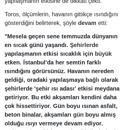
yapılaşmanın etkisine de dikkati çekti.
Toros, ölçümlerin, havanın gittikçe ısındığını
gösterdiğini belirterek, şöyle
devam
etti:
"Mesela geçen sene temmuzda dünyanın
en
sıcak
günü yaşandı.
Şehirlerde
yapılaşmanın etkisi sıcaklık için
büyük
etken. İstanbul'da her semtin farklı
ısındığını görürsünüz. Havanın nereden
geldiği, oradaki yapılaşmaya
bağlı
olarak
şehirlerde 'şehir ısı adası' etkisi meydana
getiriyor. Bu etki akşamları kendini daha
çok hissettiriyor. Gün boyu ısınan asfalt,
beton binalar, akşamları
gün
boyu almış
olduğu ısıyı vermeye devam ediyor.