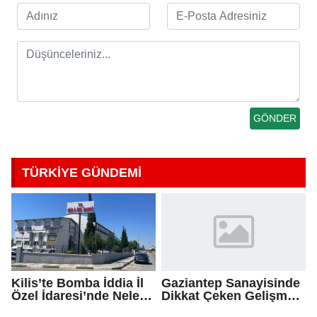
TÜRKİYE GÜNDEMİ
Kilis’te Bomba İddia İl
Gaziantep Sanayisinde
Özel İdaresi’nde Neler
Dikkat Çeken Gelişme,
Oluyor?
Uslu Group Finansal