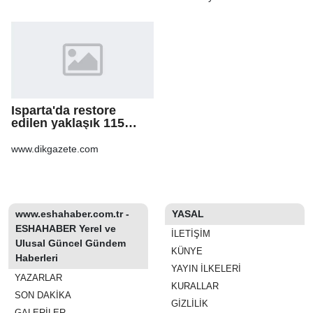
Isparta'da restore
edilen yaklaşık 115
yıllık konak, tarihi
atmosferiyle
www.dikgazete.com
misafirlerini ağırlıyo
www.eshahaber.com.tr -
YASAL
ESHAHABER Yerel ve
İLETIŞIM
Ulusal Güncel Gündem
KÜNYE
Haberleri
YAYIN İLKELERI
YAZARLAR
KURALLAR
SON DAKİKA
GIZLILIK
GALERİLER