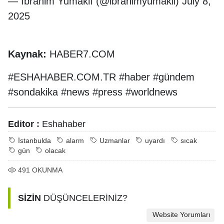
— İbrahim Yumaklı (@ibrahimyumakli) July 8,
2025
Kaynak:
HABER7.COM
#ESHAHABER.COM.TR #haber #gündem
#sondakika #news #press #worldnews
Editor :
Eshahaber
İstanbulda
alarm
Uzmanlar
uyardı
sıcak
gün
olacak
491
OKUNMA
SİZİN
DÜŞÜNCELERİNİZ?
Website Yorumları