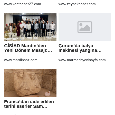
www.kenthaber27.com
www.zeybekhaber.com
GİSİAD Mardin’den
Çorum’da balya
Yeni Dönem Mesajı:
makinesi yangına
Daha Çok Sahada,
sebep oldu: 500 dönüm
Daha Çok Üretim
anız küle döndü
www.mardinsoz.com
www.marmarisyenisayfa.com
Fransa’dan iade edilen
tarihi eserler Şam
Kalesi’nde sergilendi