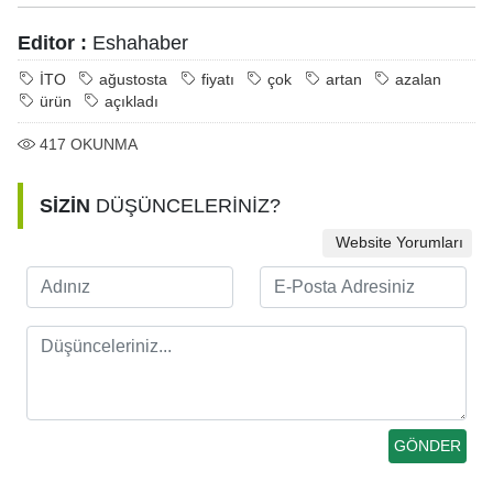
Editor :
Eshahaber
İTO
ağustosta
fiyatı
çok
artan
azalan
ürün
açıkladı
417
OKUNMA
SİZİN
DÜŞÜNCELERİNİZ?
Website Yorumları