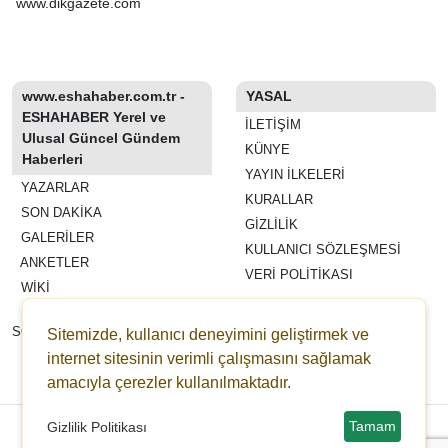
www.dikgazete.com
www.eshahaber.com.tr -
YASAL
ESHAHABER Yerel ve
İLETIŞIM
Ulusal Güncel Gündem
KÜNYE
Haberleri
YAYIN İLKELERI
YAZARLAR
KURALLAR
SON DAKİKA
GIZLILIK
GALERİLER
KULLANICI SÖZLEŞMESI
ANKETLER
VERI POLITIKASI
WİKİ
REKLAM VE YAYIN
SÖZLEŞMESI
Sitemizde, kullanıcı deneyimini geliştirmek ve
ESHAHABER
internet sitesinin verimli çalışmasını sağlamak
ESHA TV
amacıyla çerezler kullanılmaktadır.
Copyright © 2022-2026 eshahaber.com.tr eshatv.com -
HaberPanelim.com v8.7.6
Tamam
Gizlilik Politikası