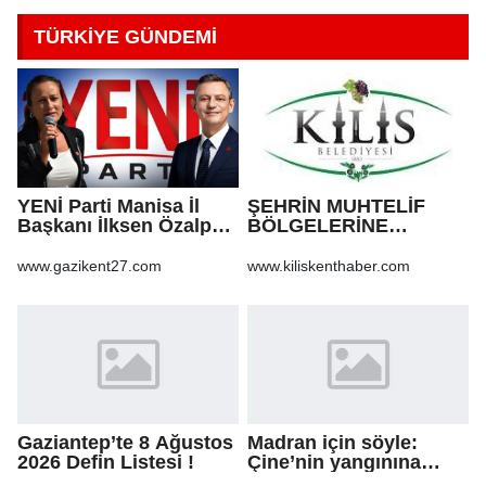
TÜRKİYE GÜNDEMİ
YENİ Parti Manisa İl
ŞEHRİN MUHTELİF
Başkanı İlksen Özalper
BÖLGELERİNE
tutuklandı
KALDIRIM YAPILMASI
VE BOZULAN
www.gazikent27.com
www.kiliskenthaber.com
KALDIRIMLARIN
ONARILMASI YAPIM İŞİ
Gaziantep’te 8 Ağustos
Madran için söyle:
2026 Defin Listesi !
Çine’nin yangınına
şarkıyla ses oldular