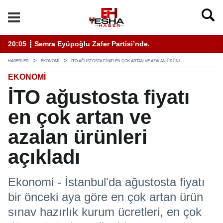
enli Hizmet İçin Bilinmesi Gerekenler
20:05 ┋ Semra Eyüpoğlu Zafer Partisi’nde.
11
HABERLER
EKONOMI
İTO AĞUSTOSTA FIYATI EN ÇOK ARTAN VE AZALAN ÜRÜNL...
EKONOMI
İTO ağustosta fiyatı
en çok artan ve
azalan ürünleri
açıkladı
Ekonomi - İstanbul'da ağustosta fiyatı
bir önceki aya göre en çok artan ürün
sınav hazırlık kurum ücretleri, en çok