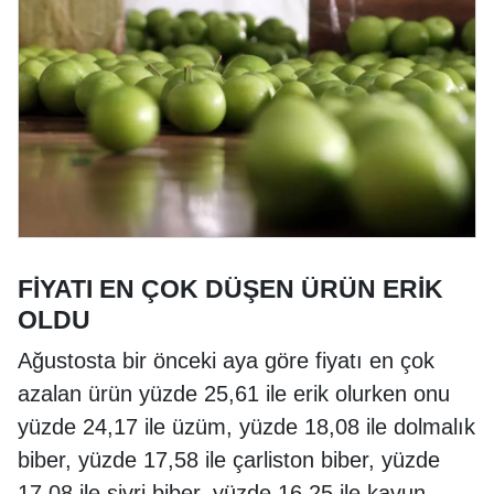
FİYATI EN ÇOK DÜŞEN ÜRÜN ERİK
OLDU
Ağustosta bir önceki aya göre fiyatı en çok
azalan ürün yüzde 25,61 ile erik olurken onu
yüzde 24,17 ile üzüm, ​​yüzde 18,08 ile ​dolmalık
biber, ​​​yüzde 17,58 ile çarliston biber, yüzde
17,08 ile sivri biber, yüzde 16,25 ile kavun,