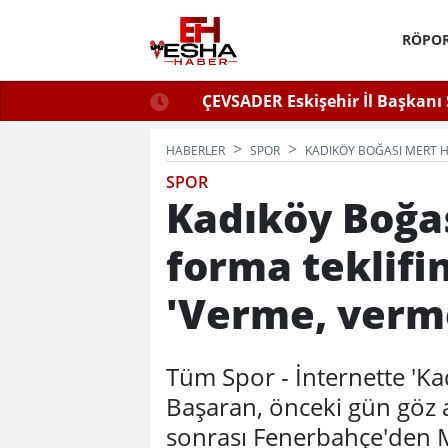
RÖPOR
ğlu Zafer Partisi’nde.
ÇEVSADER Eskişehir İl Başkanı 
Kulaktan Dolma Bi
HABERLER
SPOR
KADIKÖY BOĞASI MERT HA
SPOR
Kadıköy Boğa
forma teklifin
'Verme, verm
Tüm Spor - İnternette 'Ka
Başaran, önceki gün göz a
sonrası Fenerbahçe'den 