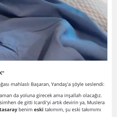
K"
ası mahlaslı Başaran, Yandaş'a şöyle seslendi:
zaman da yoluna girecek ama inşallah olacağız.
simhen de gitti Icardi'yi artık devirin ya, Muslera
tasaray
benim
eski
takımım, şu eski takımımı