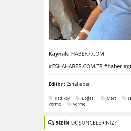
Kaynak:
HABER7.COM
#ESHAHABER.COM.TR #haber #gü
Editor :
Eshahaber
Kadıköy
Boğası
Mert
H
Verme
verme
SİZİN
DÜŞÜNCELERİNİZ?