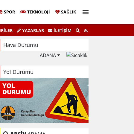
SPOR
TEKNOLOJI
SAĞLIK
Sivil Katılım Zirvesi Gerçekleştirildi.
"K
RİLER
YAZARLAR
İLETIŞIM
Hava Durumu
ADANA
Yol Durumu