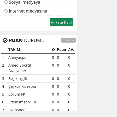
Sosyal medyaya
İnternet medyasına
PUAN
DURUMU
TÜMÜ
TAKIM
O
Puan
AV.
1
Alanyaspor
0
0
0
2
Amed Sportif
0
0
0
Faaliyetler
3
Beşiktaş JK
0
0
0
4
Çaykur Rizespor
0
0
0
5
Çorum FK
0
0
0
6
Erzurumspor FK
0
0
0
7
Eyüpspor
0
0
0