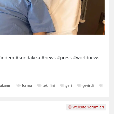
ndem #sondakika #news #press #worldnews
akanın
forma
teklifini
geri
çevirdi
Website Yorumları