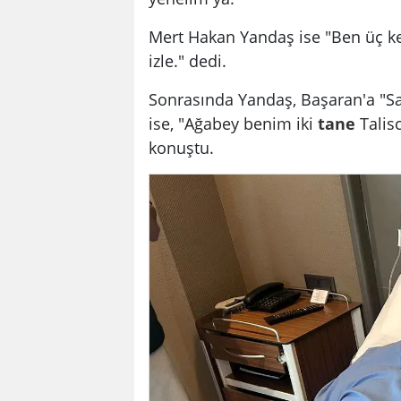
Mert Hakan Yandaş ise "Ben üç k
izle." dedi.
Sonrasında Yandaş, Başaran'a "S
ise, "Ağabey benim iki
tane
Talis
konuştu.