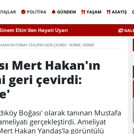
TAJLAR
POLITIKA
GÜNDEM
YAŞAM
ASAYIŞ
Sinem Eltin'den Hayati Uyarı
Elazığ'da 
GALE
lgiyle İlaçlama Ölüm Getirir
KAN'IN FORMA TEKLIFINI GERI ÇEVIRDI: 'VERME, VERME'
sı Mert Hakan'ın
i geri çevirdi:
e'
dıköy Boğası' olarak tanınan Mustafa
meliyatı gerçekleştirdi. Ameliyat
Mert Hakan Yandaş'la görüntülü