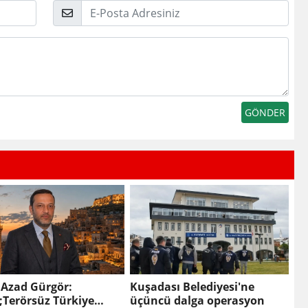
E-
Posta
 Azad Gürgör:
Kuşadası Belediyesi'ne
;Terörsüz Türkiye
üçüncü dalga operasyon