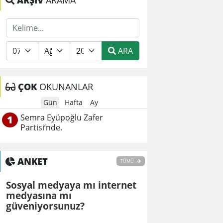
ARŞİV
ARAMA
ARA
ÇOK
OKUNANLAR
Gün
Hafta
Ay
Semra Eyüpoğlu Zafer
1
Partisi’nde.
ANKET
TÜMÜ
Sosyal medyaya mı internet
medyasına mı
güveniyorsunuz?