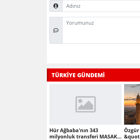
Adınız
Düşünceleriniz
TÜRKİYE GÜNDEMİ
Hür Ağbaba'nın 343
Özgür
milyonluk transferi MASAK
&quot