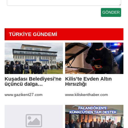
TÜRKİYE GÜNDEMİ
Kuşadası Belediyesi'ne
Kilis’te Evden Altın
üçüncü dalga
Hırsızlığı
operasyon
www.gazikent27.com
www.kiliskenthaber.com