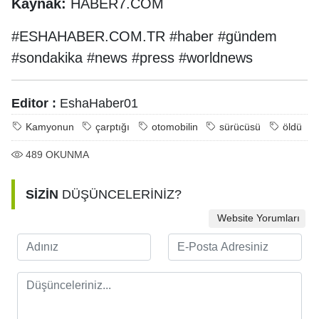
Kaynak:
HABER7.COM
#ESHAHABER.COM.TR #haber #gündem
#sondakika #news #press #worldnews
Editor :
EshaHaber01
Kamyonun
çarptığı
otomobilin
sürücüsü
öldü
489
OKUNMA
SİZİN
DÜŞÜNCELERİNİZ?
Website Yorumları