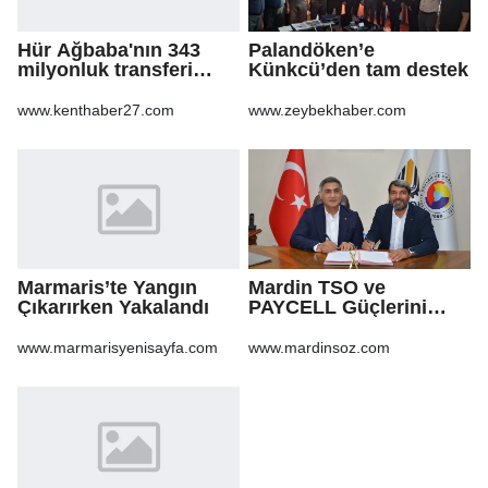
Hür Ağbaba'nın 343
Palandöken’e
milyonluk transferi
Künkcü’den tam destek
MASAK raporunda! Veli
Ağbaba'ya milyonlar
www.kenthaber27.com
www.zeybekhaber.com
gitmiş
Marmaris’te Yangın
Mardin TSO ve
Çıkarırken Yakalandı
PAYCELL Güçlerini
Birleştirdi
www.marmarisyenisayfa.com
www.mardinsoz.com