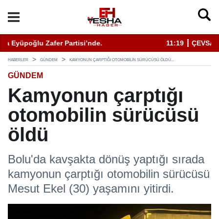
11:19 ┋ ÇEVSADER Eskişehir İl Başkanı Sinem Eltin'den Hayati U
19
HABERLER
GÜNDEM
KAMYONUN ÇARPTIĞI OTOMOBILIN SÜRÜCÜSÜ ÖLDÜ...
GÜNDEM
Kamyonun çarptığı
otomobilin sürücüsü
öldü
Bolu'da kavşakta dönüş yaptığı sırada
kamyonun çarptığı otomobilin sürücüsü
Mesut Ekel (30) yaşamını yitirdi.