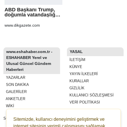
ABD Başkanı Trump,
doğumla vatandaşlığa
yönelik kısıtlamaları
genişleten
www.dikgazete.com
kararnameler imzaladı
www.eshahaber.com.tr -
YASAL
ESHAHABER Yerel ve
İLETIŞIM
Ulusal Güncel Gündem
KÜNYE
Haberleri
YAYIN İLKELERI
YAZARLAR
KURALLAR
SON DAKİKA
GIZLILIK
GALERİLER
KULLANICI SÖZLEŞMESI
ANKETLER
VERI POLITIKASI
WİKİ
REKLAM VE YAYIN
SÖZLEŞMESI
Sitemizde, kullanıcı deneyimini geliştirmek ve
ESHAHABER
internet sitesinin verimli çalışmasını sağlamak