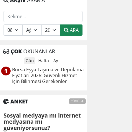
ARŞİV
ARAMA
ARA
ÇOK
OKUNANLAR
Gün
Hafta
Ay
Bursa Eşya Taşıma ve Depolama
1
Fiyatları 2026: Güvenli Hizmet
İçin Bilinmesi Gerekenler
ANKET
TÜMÜ
Sosyal medyaya mı internet
medyasına mı
güveniyorsunuz?