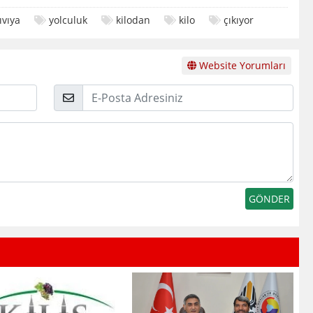
ıvıya
yolculuk
kilodan
kilo
çıkıyor
Website Yorumları
E-
Posta