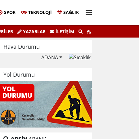
SPOR
TEKNOLOJI
SAĞLIK
aşkanı Sinem Eltin'den Hayati Uyarı
Ela
RİLER
YAZARLAR
İLETIŞIM
lma Bilgiyle İlaçlama Ölüm Getirir
Hava Durumu
ADANA
Yol Durumu