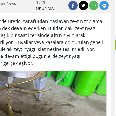
1241
OKUNMA
nde üretici
tarafından
başlayan zeytin toplama
a dek
devam
ederken, Buldan'daki zeytinyağı
laşık bir saat içerisinde
altın
sıvı olarak
iriliyor. Çuvallar veya kasalara doldurulan geneli
çülerek zeytinyağı işletmesine teslim ediliyor.
de
devam ettiği bugünlerde zeytinyağı
r gerçekleşiyor.