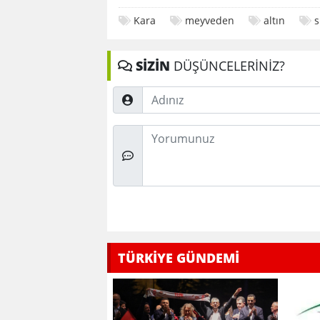
Kara
meyveden
altın
s
SİZİN
DÜŞÜNCELERİNİZ?
Adınız
Düşünceleriniz
TÜRKİYE GÜNDEMİ