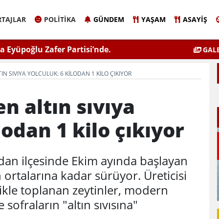
TAJLAR
POLITIKA
GÜNDEM
YAŞAM
ASAYIŞ
 Eyüpoğlu Zafer Partisi’nde.
ÇEVSADER Eskişehir İl B
GALE
Kulaktan Do
N SIVIYA YOLCULUK: 6 KILODAN 1 KILO ÇIKIYOR
 altın sıvıya
lodan 1 kilo çıkıyor
ldan ilçesinde Ekim ayında başlayan
 ortalarına kadar sürüyor. Üreticisi
likle toplanan zeytinler, modern
 sofraların "altın sıvısına"