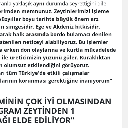
oranla yaklaşık
aynı
durumda seyrettiğini dile
erimden memnunuz. Zeytinlerimizi işleme
 yüzyıllar boyu tarihte
büyük
önem arz
n simgesidir. Ege ve Akdeniz bitkisidir.
larak halk
arasında
bordo bulamacı denilen
stenilen neticeyi alabiliyoruz. Bu işlemler
sa erken don olaylarına ve kurtla mücadelede
 ile üreticimizin yüzünü güler. Kuraklıktan
ın olumsuz etkilendiğini görüyoruz.
rı tüm Türkiye'de etkili çalışmalar
larının korunması gerektiğine inanıyorum"
İMİNİN ÇOK İYİ OLMASINDAN
OGRAM ZEYTİNDEN 1
ĞI ELDE EDİLİYOR"