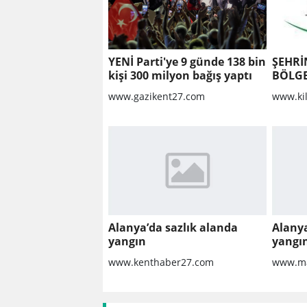
YENİ Parti'ye 9 günde 138 bin
ŞEHRİ
kişi 300 milyon bağış yaptı
BÖLGE
YAPIL
www.gazikent27.com
www.ki
KALDI
ONARI
Alanya’da sazlık alanda
Alanya
yangın
yangı
www.kenthaber27.com
www.ma