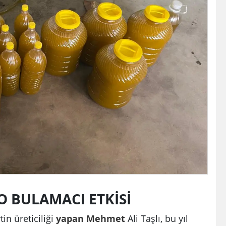
O BULAMACI ETKİSİ
n üreticiliği
yapan
Mehmet
Ali Taşlı, bu yıl