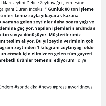
adıkları zeytini Delice Zeytinyağı işletmesine
 çalışanı Duran İncekız;
" Günlük 80 ton işleme
ytinleri temiz suyla yıkayarak kazana
 kıvamına
gelen
zeytinler
daha
sonra
yağı ve
işlemine geçiyor. Yapılan işlemlerin
ardından
ltın sıvıya dönüşüyor. Müşterilerimiz
nı teslim alıyor. Bu yıl zeytin veriminin çok
kilogram zeytinden 1 kilogram zeytinyağı
elde
mnun
etmek
için elimizden gelen tüm gayreti
bereketli ürünler temenni ediyorum"
diye
ndem #sondakika #news #press #worldnews