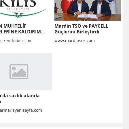
N MUHTELİF
Mardin TSO ve PAYCELL
LERİNE KALDIRIM
Güçlerini Birleştirdi
MASI VE BOZULAN
liskenthaber.com
www.mardinsoz.com
RIMLARIN
LMASI YAPIM İŞİ
’da sazlık alanda
n
rmarisyenisayfa.com