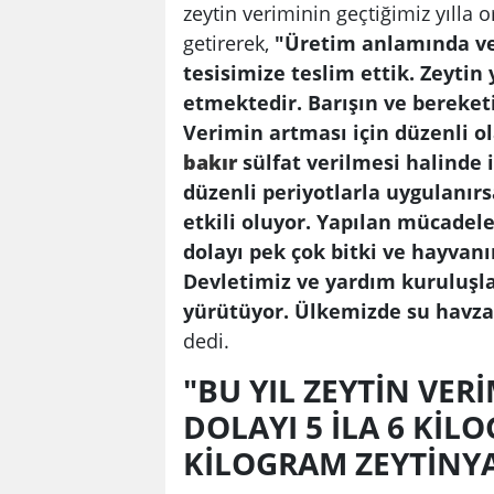
zeytin veriminin geçtiğimiz yılla 
getirerek,
"Üretim anlamında v
tesisimize teslim ettik. Zeytin
etmektedir. Barışın ve bereketi
Verimin artması için düzenli o
bakır
sülfat verilmesi halinde i
düzenli periyotlarla uygulanır
etkili oluyor. Yapılan mücadele
dolayı pek çok bitki ve hayvan
Devletimiz ve yardım kuruluşla
yürütüyor. Ülkemizde su havza
dedi.
"BU YIL ZEYTİN VER
DOLAYI 5 İLA 6 KİL
KİLOGRAM ZEYTİNYA