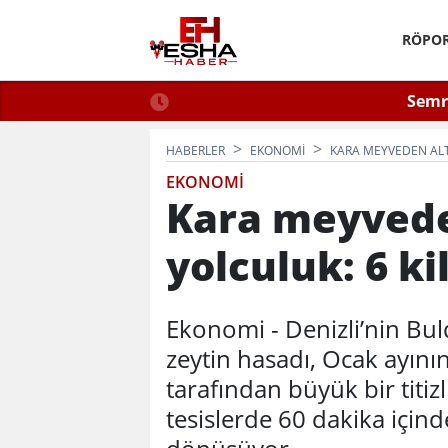
RÖPOR
 2026: Güvenli Hizmet
Semra
n Bilinmesi Gerekenler
HABERLER
EKONOMI
KARA MEYVEDEN ALTI
EKONOMI
Kara meyveden
yolculuk: 6 ki
Ekonomi - Denizli’nin Bu
zeytin hasadı, Ocak ayının
tarafından büyük bir titiz
tesislerde 60 dakika içinde