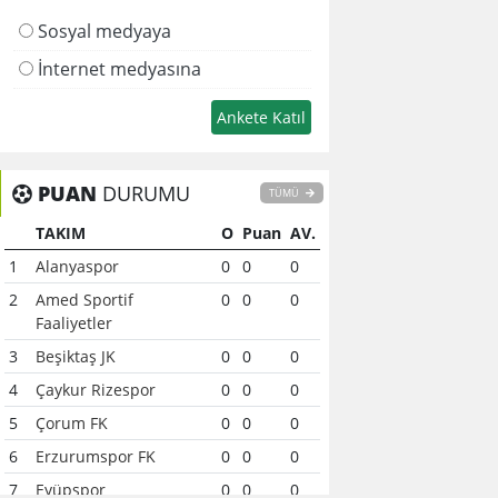
Sosyal medyaya
İnternet medyasına
PUAN
DURUMU
TÜMÜ
TAKIM
O
Puan
AV.
1
Alanyaspor
0
0
0
2
Amed Sportif
0
0
0
Faaliyetler
3
Beşiktaş JK
0
0
0
4
Çaykur Rizespor
0
0
0
5
Çorum FK
0
0
0
6
Erzurumspor FK
0
0
0
7
Eyüpspor
0
0
0