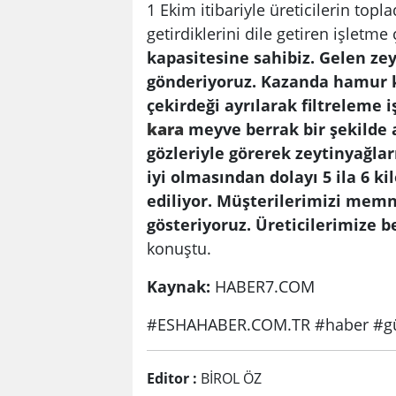
1 Ekim itibariyle üreticilerin topl
getirdiklerini dile getiren işletme
kapasitesine sahibiz. Gelen ze
gönderiyoruz. Kazanda hamur
çekirdeği ayrılarak filtreleme 
kara
meyve berrak bir şekilde a
gözleriyle görerek zeytinyağları
iyi olmasından dolayı 5 ila 6 
ediliyor. Müşterilerimizi me
gösteriyoruz. Üreticilerimize 
konuştu.
Kaynak:
HABER7.COM
#ESHAHABER.COM.TR #haber #gü
Editor :
BİROL ÖZ