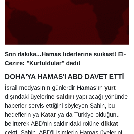
Son dakika...Hamas liderlerine suikast! El-
Cezire: "Kurtuldular" dedi!
DOHA'YA HAMAS'I ABD DAVET ETTİ
İsrail medyasının günlerdir
Hamas
'ın
yurt
dışındaki üyelerine
saldırı
yapılacağı yönünde
haberler servis ettiğini söyleyen Şahin, bu
hedeflerin ya
Katar
ya da Türkiye olduğunu
belirterek ABD'nin saldırıdaki rolüne
dikkat
çekti. Şahin, ABD'li isimlerin Hamas üyelerini