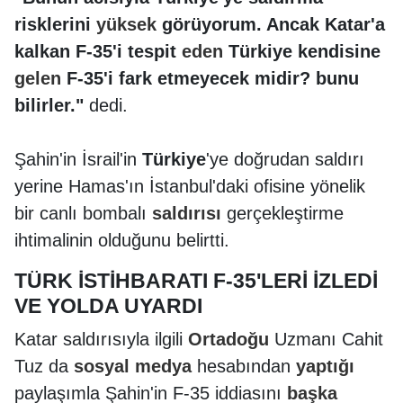
risklerini
yüksek
görüyorum. Ancak Katar'a
kalkan F-35'i tespit
eden
Türkiye kendisine
gelen
F-35'i fark etmeyecek midir? bunu
bilirler."
dedi.
Şahin'in İsrail'in
Türkiye
'ye doğrudan saldırı
yerine Hamas'ın İstanbul'daki ofisine yönelik
bir canlı bombalı
saldırısı
gerçekleştirme
ihtimalinin olduğunu belirtti.
TÜRK İSTİHBARATI F-35'LERİ İZLEDİ
VE YOLDA UYARDI
Katar saldırısıyla ilgili
Ortadoğu
Uzmanı Cahit
Tuz da
sosyal
medya
hesabından
yaptığı
paylaşımla Şahin'in F-35 iddiasını
başka