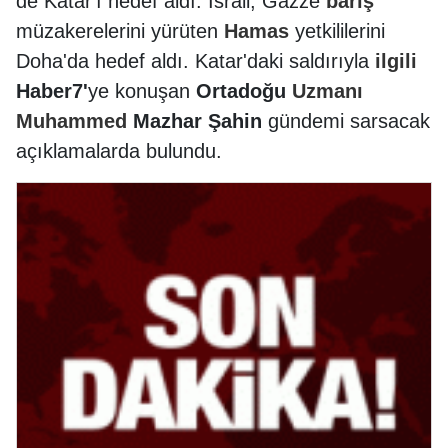
de Katar'ı hedef aldı. İsrail, Gazze
barış
müzakerelerini yürüten
Hamas
yetkililerini
Doha'da hedef aldı. Katar'daki saldırıyla
ilgili
Haber7'
ye konuşan
Ortadoğu
Uzmanı
Muhammed
Mazhar Şahin
gündemi sarsacak
açıklamalarda bulundu.