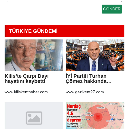
TÜRKİYE GÜNDEMİ
Kilis’te Çarpı Dayı
İYİ Partili Turhan
hayatını kaybetti
Çömez hakkında
soruşturma başlatıldı
www.kiliskenthaber.com
www.gazikent27.com