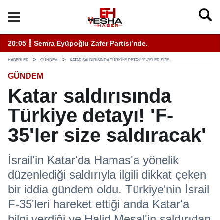
enli Hizmet İçin Bilinmesi Gerekenler
20:05 ┋ Semra Eyüpoğlu Zafer Partisi’nde.
11
HABERLER
GÜNDEM
KATAR SALDIRISINDA TÜRKIYE DETAYI! 'F-35'LER SIZE ...
GÜNDEM
Katar saldırısında
Türkiye detayı! 'F-
35'ler size saldıracak'
İsrail'in Katar'da Hamas'a yönelik
düzenlediği saldırıyla ilgili dikkat çeken
bir iddia gündem oldu. Türkiye'nin İsrail
F-35'leri hareket ettiği anda Katar'a
bilgi verdiği ve Halid Meşal'in saldırıdan