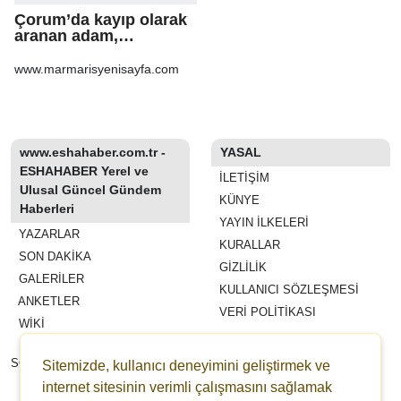
Çorum’da kayıp olarak
aranan adam,
şarampole yuvarlanan
otomobilinin altında ölü
www.marmarisyenisayfa.com
bulundu
www.eshahaber.com.tr -
YASAL
ESHAHABER Yerel ve
İLETIŞIM
Ulusal Güncel Gündem
KÜNYE
Haberleri
YAYIN İLKELERI
YAZARLAR
KURALLAR
SON DAKİKA
GIZLILIK
GALERİLER
KULLANICI SÖZLEŞMESI
ANKETLER
VERI POLITIKASI
WİKİ
REKLAM VE YAYIN
SÖZLEŞMESI
Sitemizde, kullanıcı deneyimini geliştirmek ve
ESHAHABER
internet sitesinin verimli çalışmasını sağlamak