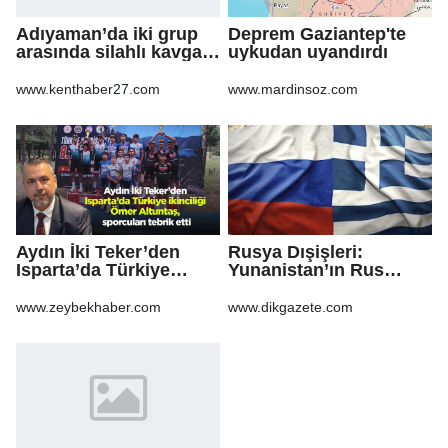
Adıyaman’da iki grup
Deprem Gaziantep'te
arasında silahlı kavga:
uykudan uyandırdı
3 yaralı
www.kenthaber27.com
www.mardinsoz.com
Aydın İki Teker’den
Rusya Dışişleri:
Isparta’da Türkiye
Yunanistan’ın Rus
ikinciliği Ömer
gazından vazgeçmesi
Altuntaş, sporcuları
ekonomiye pahalıya
www.zeybekhaber.com
www.dikgazete.com
tebrik etti
mal olacak