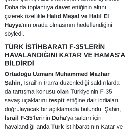
Doha'da toplantıya
davet
ettiğinin altını
çizerek özellikle
Halid Meşal ve Halil El
Hayya
'nın orada olmasının hedeflendiğini
söyledi.
TÜRK İSTİHBARATI F-35'LERİN
HAVALANDIĞINI KATAR VE HAMAS'A
BİLDİRDİ
Ortadoğu Uzmanı Muhammed Mazhar
Şahin,
İsrail'in İran'a düzenlediği saldırılarda
da tartışma konusu
olan
Türkiye'nin F-35
savaş uçaklarını
tespit
ettiğine dair iddiaları
doğrulayacak bir açıklamada bulundu. Şahin,
İsrail F-35'ler
inin
Doha
'ya saldırı için
havalandığı anda
Türk
istihbaratının Katar ve