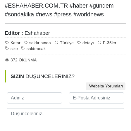
#ESHAHABER.COM.TR #haber #gündem
#sondakika #news #press #worldnews
Editor :
Eshahaber
Katar
saldırısında
Türkiye
detayı
F-35ler
size
saldıracak
372
OKUNMA
SİZİN
DÜŞÜNCELERİNİZ?
Website Yorumları