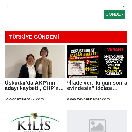
TÜRKİYE GÜNDEMİ
Üsküdar'da AKP'nin
“İfade ver, iki gün sonra
adayı kaybetti, CHP’nin
evindesin” iddiası
adayı Sibel Tan
soruşturma dosyasını
Çetinkaya Başkan
sarsabilir
www.gazikent27.com
www.zeybekhaber.com
Vekili seçildi