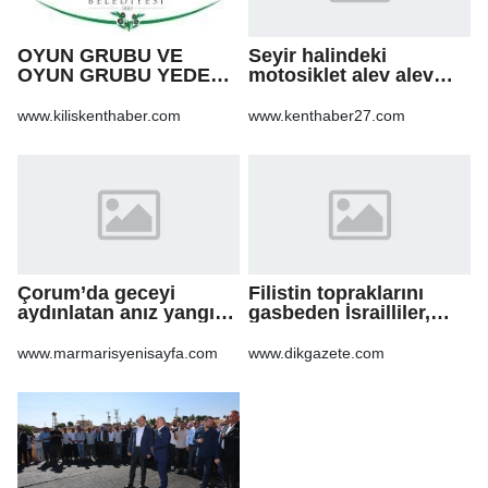
OYUN GRUBU VE
Seyir halindeki
OYUN GRUBU YEDEK
motosiklet alev alev
PARÇA ALIM İŞİ
yandı
www.kiliskenthaber.com
www.kenthaber27.com
Çorum’da geceyi
Filistin topraklarını
aydınlatan anız yangını
gasbeden İsrailliler,
korkuttu
işgal altındaki Batı
Şeria’daki saldırılarını
www.marmarisyenisayfa.com
www.dikgazete.com
sürdürdü