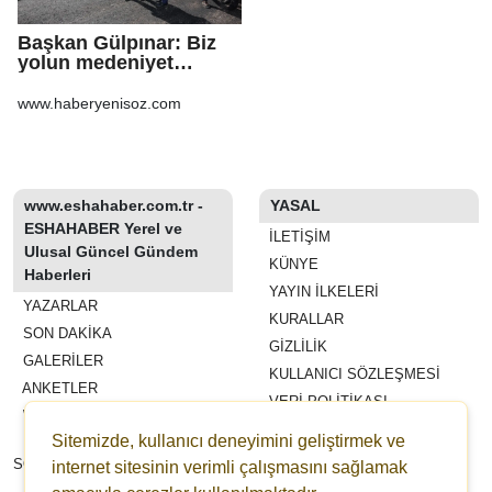
Başkan Gülpınar: Biz
yolun medeniyet
olduğuna inanıyoruz
www.haberyenisoz.com
www.eshahaber.com.tr -
YASAL
ESHAHABER Yerel ve
İLETIŞIM
Ulusal Güncel Gündem
KÜNYE
Haberleri
YAYIN İLKELERI
YAZARLAR
KURALLAR
SON DAKİKA
GIZLILIK
GALERİLER
KULLANICI SÖZLEŞMESI
ANKETLER
VERI POLITIKASI
WİKİ
Sitemizde, kullanıcı deneyimini geliştirmek ve
REKLAM VE YAYIN
SÖZLEŞMESI
internet sitesinin verimli çalışmasını sağlamak
ESHAHABER