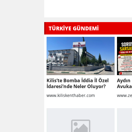
TÜRKİYE GÜNDEMİ
Kilis’te Bomba İddia İl Özel
Aydın 
İdaresi’nde Neler Oluyor?
Avukat
Sorula
www.kiliskenthaber.com
www.ze