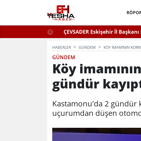
RÖPOR
ğlu Zafer Partisi’nde.
ÇEVSADER Eskişehir İl Başkanı 
Kulaktan Dolma Bi
HABERLER
GÜNDEM
KÖY IMAMININ KORK
GÜNDEM
Köy imamının
gündür kayıpt
Kastamonu'da 2 gündür k
uçurumdan düşen otomobi