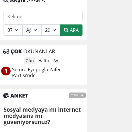
ARŞİV
ARAMA
ARA
ÇOK
OKUNANLAR
Gün
Hafta
Ay
Semra Eyüpoğlu Zafer
1
Partisi’nde.
ANKET
TÜMÜ
Sosyal medyaya mı internet
medyasına mı
güveniyorsunuz?