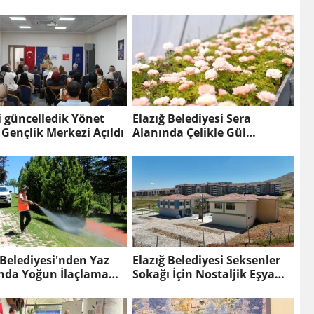
güncelledik Yönet
Elazığ Belediyesi Sera
l Gençlik Merkezi Açıldı
Alanında Çelikle Gül
Üretiyor.
 Belediyesi'nden Yaz
Elazığ Belediyesi Seksenler
ında Yoğun İlaçlama
Sokağı İçin Nostaljik Eşya
ası.
Topluyor.