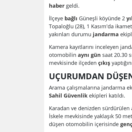
haber
geldi.
İlçeye
bağlı
Güneşli köyünde 2
yı
Topaloğlu (28), 1 Kasım'da ikame
yakınları durumu
jandarma
ekipl
Kamera kayıtlarını inceleyen jand
otomobilin
aynı
gün
saat 20.30 s
mevkisinde ilçeden
çıkış
yaptığın
UÇURUMDAN DÜŞEN
Arama çalışmalarına jandarma eki
Sahil
Güvenlik
ekipleri katıldı.
Karadan ve denizden sürdürülen 
İskele mevkisinde yaklaşık 50 met
düşen otomobilin içerisinde
gen