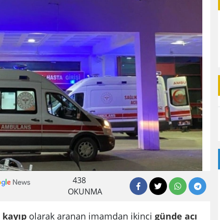
438
OKUNMA
e
kayıp
olarak aranan imamdan ikinci
günde
acı