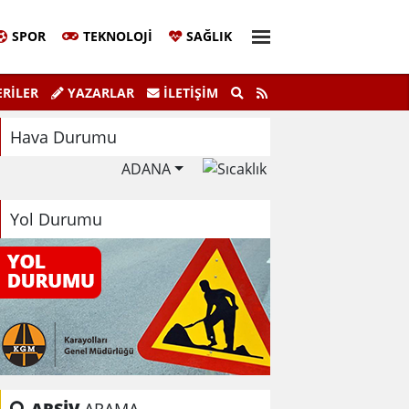
SPOR
TEKNOLOJI
SAĞLIK
Sivil Katılım Zirvesi Gerçekleştirildi.
"K
RİLER
YAZARLAR
İLETIŞIM
Hava Durumu
ADANA
Yol Durumu