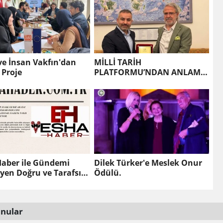
ve İnsan Vakfın'dan
MİLLİ TARİH
 Proje
PLATFORMU’NDAN ANLAMLI
SEZON FİNALİ...
Haber ile Gündemi
Dilek Türker'e Meslek Onur
eyen Doğru ve Tarafsız
Ödülü.
ilik
nular