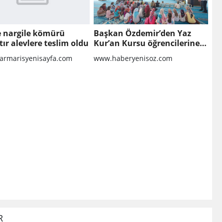
te nargile kömürü
Başkan Özdemir’den Yaz
tır alevlere teslim oldu
Kur’an Kursu öğrencilerine
ziyaret
rmarisyenisayfa.com
www.haberyenisoz.com
R