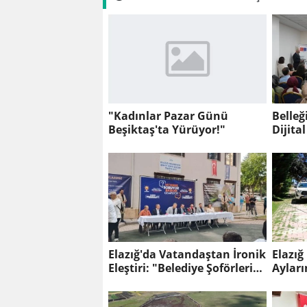
"Kadınlar Pazar Günü
Belleği 
Beşiktaş'ta Yürüyor!"
Dijita
Elazığ'da Vatandaştan İronik
Elazığ
Eleştiri: "Belediye Şoförleri
Aylar
KGB'den mi Alındı?"
Çalışm