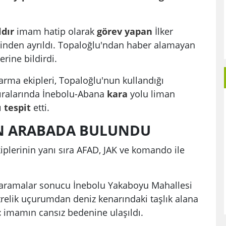
ldır
imam hatip olarak
görev
yapan
İlker
tinden ayrıldı. Topaloğlu'ndan haber alamayan
erine bildirdi.
arma ekipleri, Topaloğlu'nun kullandığı
ıralarında İnebolu-Abana
kara
yolu liman
ı
tespit
etti.
 ARABADA BULUNDU
plerinin yanı sıra AFAD, JAK ve komando ile
aramalar sonucu İnebolu Yakaboyu Mahallesi
relik uçurumdan deniz kenarındaki taşlık alana
ç
imamın cansız bedenine ulaşıldı.