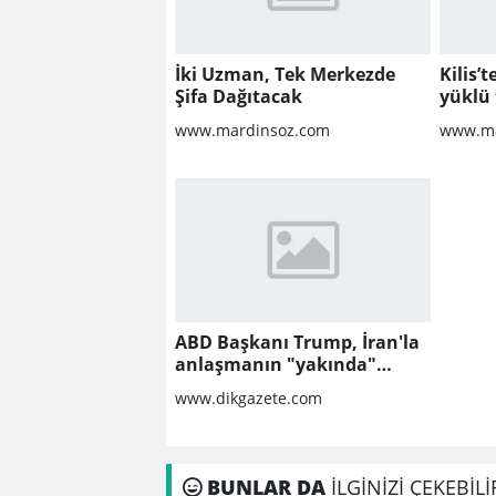
İki Uzman, Tek Merkezde
Kilis’
Şifa Dağıtacak
yüklü 
www.mardinsoz.com
www.ma
ABD Başkanı Trump, İran'la
anlaşmanın "yakında"
sağlanabileceğini söyledi
www.dikgazete.com
BUNLAR DA
İLGİNİZİ ÇEKEBİLİ