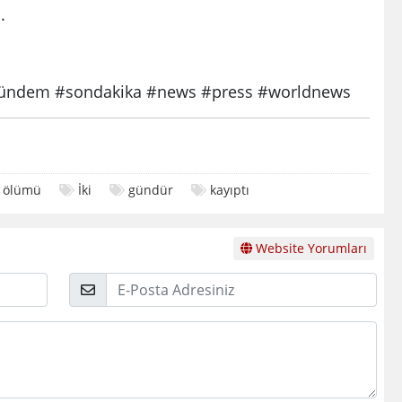
.
ndem #sondakika #news #press #worldnews
ölümü
İki
gündür
kayıptı
Website Yorumları
E-
Posta