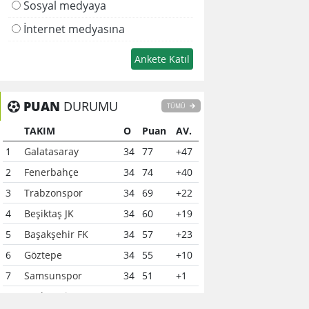
Sosyal medyaya
İnternet medyasına
PUAN
DURUMU
TÜMÜ
TAKIM
O
Puan
AV.
1
Galatasaray
34
77
+47
2
Fenerbahçe
34
74
+40
3
Trabzonspor
34
69
+22
4
Beşiktaş JK
34
60
+19
5
Başakşehir FK
34
57
+23
6
Göztepe
34
55
+10
7
Samsunspor
34
51
+1
8
Çaykur Rizespor
34
41
-6