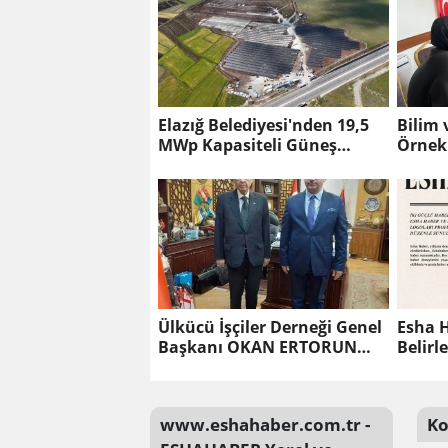
Elazığ Belediyesi'nden 19,5
Bilim 
MWp Kapasiteli Güneş
Örnek
Enerjisi Santrali.
Ülkücü İşçiler Derneği Genel
Esha 
Başkanı OKAN ERTORUN
Belirl
KİMDİR
Haberc
www.eshahaber.com.tr -
Ko