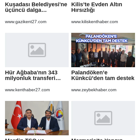
Kuşadası Belediyesi'ne
Kilis’te Evden Altın
üçüncü dalga
Hırsızlığı
operasyon
www.gazikent27.com
www.kiliskenthaber.com
Hür Ağbaba'nın 343
Palandöken’e
milyonluk transferi
Künkcü’den tam destek
MASAK raporunda! Veli
Ağbaba'ya milyonlar
www.kenthaber27.com
www.zeybekhaber.com
gitmiş