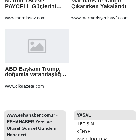
Mardin TSO ve
Marmaris’te Yangın
PAYCELL Güçlerini
Çıkarırken Yakalandı
Birleştirdi
www.mardinsoz.com
www.marmarisyenisayfa.com
ABD Başkanı Trump,
doğumla vatandaşlığa
yönelik kısıtlamaları
genişleten
www.dikgazete.com
kararnameler imzaladı
www.eshahaber.com.tr -
YASAL
ESHAHABER Yerel ve
İLETIŞIM
Ulusal Güncel Gündem
KÜNYE
Haberleri
YAYIN İLKELERI