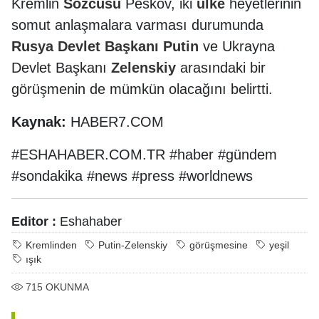
Kremlin
Sözcüsü
Peskov, iki
ülke
heyetlerinin
somut anlaşmalara varması durumunda
Rusya
Devlet
Başkanı
Putin
ve Ukrayna
Devlet Başkanı
Zelenskiy
arasındaki bir
görüşmenin de mümkün olacağını belirtti.
Kaynak:
HABER7.COM
#ESHAHABER.COM.TR #haber #gündem
#sondakika #news #press #worldnews
Editor :
Eshahaber
Kremlinden
Putin-Zelenskiy
görüşmesine
yeşil
ışık
715
OKUNMA