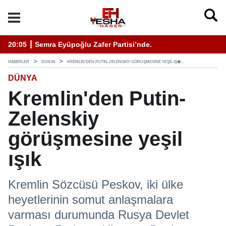
11:19 ┋ ÇEVSADER Eskişehir İl Başkanı Sinem Eltin'den 
HABERLER
DÜNYA
KREMLIN'DEN PUTIN-ZELENSKIY GÖRÜŞMESINE YEŞIL IŞ�...
DÜNYA
Kremlin'den Putin-
Zelenskiy
görüşmesine yeşil
ışık
Kremlin Sözcüsü Peskov, iki ülke
heyetlerinin somut anlaşmalara
varması durumunda Rusya Devlet