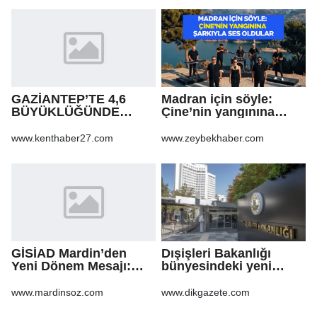
GAZİANTEP’TE 4,6
Madran için söyle:
BÜYÜKLÜĞÜNDE
Çine’nin yangınına
DEPREM!
şarkıyla ses oldular
www.kenthaber27.com
www.zeybekhaber.com
GİSİAD Mardin’den
Dışişleri Bakanlığı
Yeni Dönem Mesajı:
bünyesindeki yeni
Daha Çok Sahada,
atamalar Resmi
Daha Çok Üretim
Gazete'de
www.mardinsoz.com
www.dikgazete.com