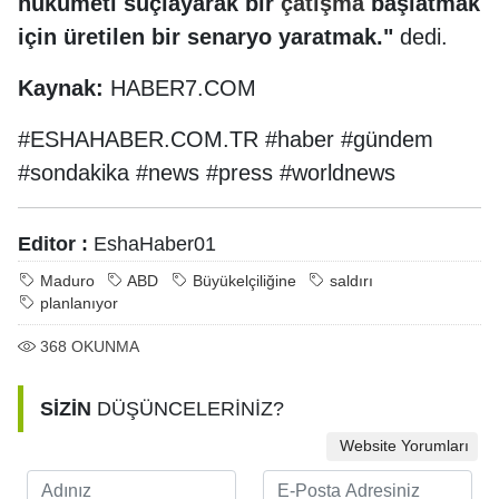
hükümeti suçlayarak bir
çatışma
başlatmak
için üretilen bir senaryo yaratmak."
dedi.
Kaynak:
HABER7.COM
#ESHAHABER.COM.TR #haber #gündem
#sondakika #news #press #worldnews
Editor :
EshaHaber01
Maduro
ABD
Büyükelçiliğine
saldırı
planlanıyor
368
OKUNMA
SİZİN
DÜŞÜNCELERİNİZ?
Website Yorumları