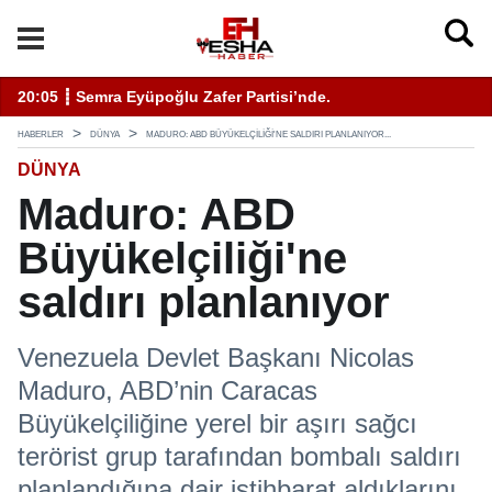
enli Hizmet İçin Bilinmesi Gerekenler
20:05 ┋ Semra Eyüpoğlu Zafer Partisi’nde.
11
HABERLER
DÜNYA
MADURO: ABD BÜYÜKELÇILIĞI'NE SALDIRI PLANLANIYOR...
DÜNYA
Maduro: ABD
Büyükelçiliği'ne
saldırı planlanıyor
Venezuela Devlet Başkanı Nicolas
Maduro, ABD’nin Caracas
Büyükelçiliğine yerel bir aşırı sağcı
terörist grup tarafından bombalı saldırı
planlandığına dair istihbarat aldıklarını