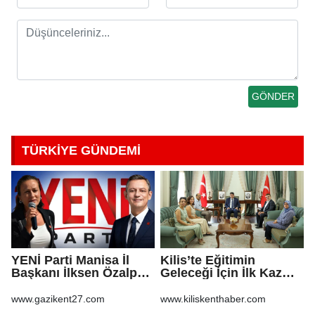
TÜRKİYE GÜNDEMİ
YENİ Parti Manisa İl
Kilis’te Eğitimin
Başkanı İlksen Özalper
Geleceği İçin İlk Kazma
tutuklandı
Vuruldu!
www.gazikent27.com
www.kiliskenthaber.com