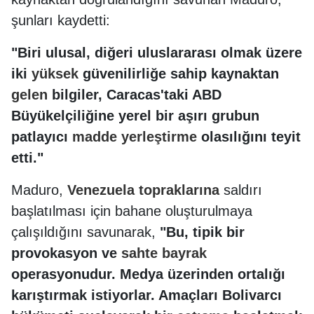
şunları kaydetti:
"Biri ulusal, diğeri uluslararası olmak üzere
iki
yüksek
güvenilirliğe sahip kaynaktan
gelen
bilgiler, Caracas'taki ABD
Büyükelçiliğine yerel bir aşırı grubun
patlayıcı
madde
yerleştirme
olasılığını teyit
etti."
Maduro,
Venezuela
topraklarına
saldırı
başlatılması için bahane oluşturulmaya
çalışıldığını savunarak,
"Bu, tipik bir
provokasyon ve
sahte
bayrak
operasyonudur. Medya üzerinden ortalığı
karıştırmak istiyorlar. Amaçları Bolivarcı