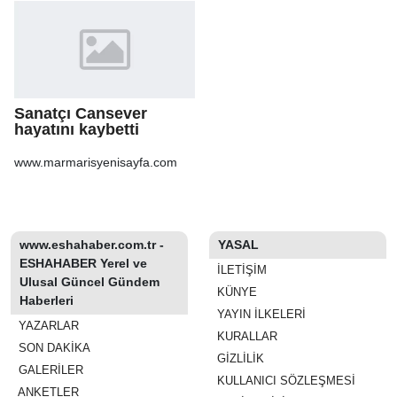
Sanatçı Cansever
hayatını kaybetti
www.marmarisyenisayfa.com
www.eshahaber.com.tr -
YASAL
ESHAHABER Yerel ve
İLETIŞIM
Ulusal Güncel Gündem
KÜNYE
Haberleri
YAYIN İLKELERI
YAZARLAR
KURALLAR
SON DAKİKA
GIZLILIK
GALERİLER
KULLANICI SÖZLEŞMESI
ANKETLER