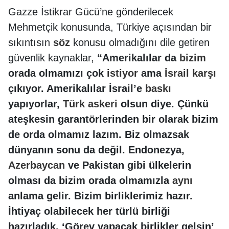
Gazze İstikrar Gücü’ne gönderilecek
Mehmetçik konusunda, Türkiye açısından bir
sıkıntısın
söz
konusu olmadığını dile getiren
güvenlik kaynaklar,
“Amerikalılar da
bizim
orada olmamızı çok
istiyor
ama
İsrail
karşı
çıkıyor. Amerikalılar İsrail’e
baskı
yapıyorlar,
Türk
askeri
olsun diye. Çünkü
ateşkesin garantörlerinden bir olarak bizim
de orda olmamız lazım. Biz olmazsak
dünyanın sonu da değil. Endonezya,
Azerbaycan
ve Pakistan gibi ülkelerin
olması da bizim orada olmamızla
aynı
anlama gelir. Bizim birliklerimiz hazır.
İhtiyaç olabilecek her türlü birliği
hazırladık. ‘Görev yapacak birlikler gelsin’