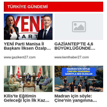
TÜRKİYE GÜNDEMİ
YENİ Parti Manisa İl
GAZİANTEP’TE 4,6
Başkanı İlksen Özalper
BÜYÜKLÜĞÜNDE
tutuklandı
DEPREM!
www.gazikent27.com
www.kenthaber27.com
Kilis’te Eğitimin
Madran için söyle:
Geleceği İçin İlk Kazma
Çine’nin yangınına
Vuruldu!
şarkıyla ses oldular