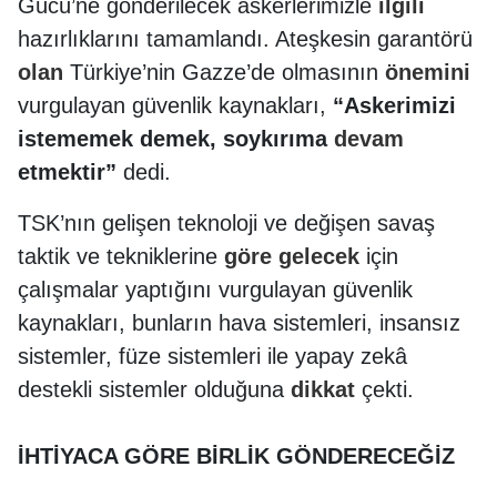
Gücü’ne gönderilecek askerlerimizle
ilgili
hazırlıklarını tamamlandı. Ateşkesin garantörü
olan
Türkiye’nin Gazze’de olmasının
önemini
vurgulayan güvenlik kaynakları,
“Askerimizi
istememek demek, soykırıma
devam
etmektir”
dedi.
TSK’nın gelişen teknoloji ve değişen savaş
taktik ve tekniklerine
göre
gelecek
için
çalışmalar yaptığını vurgulayan güvenlik
kaynakları, bunların hava sistemleri, insansız
sistemler, füze sistemleri ile yapay zekâ
destekli sistemler olduğuna
dikkat
çekti.
İHTİYACA GÖRE BİRLİK GÖNDERECEĞİZ