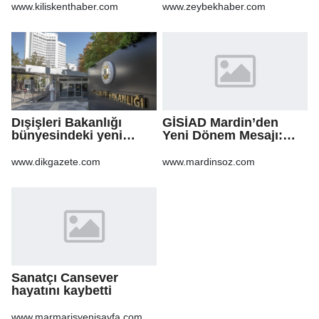
www.kiliskenthaber.com
www.zeybekhaber.com
Dışişleri Bakanlığı
GİSİAD Mardin’den
bünyesindeki yeni
Yeni Dönem Mesajı:
atamalar Resmi
Daha Çok Sahada,
Gazete'de
Daha Çok Üretim
www.dikgazete.com
www.mardinsoz.com
Sanatçı Cansever
hayatını kaybetti
www.marmarisyenisayfa.com