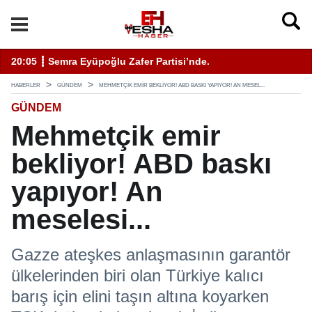
enli Hizmet İçin Bilinmesi Gerekenler
20:05 ┋ Semra Eyüpoğlu Zafer Partisi’nde.
11
HABERLER
GÜNDEM
MEHMETÇIK EMIR BEKLIYOR! ABD BASKI YAPIYOR! AN MESEL...
GÜNDEM
Mehmetçik emir
bekliyor! ABD baskı
yapıyor! An
meselesi...
Gazze ateşkes anlaşmasının garantör
ülkelerinden biri olan Türkiye kalıcı
barış için elini taşın altına koyarken