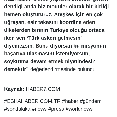
dendiği anda biz modüler olarak bir birliği
hemen oluştururuz. Ateşkes için en çok
uğraşan, esir takasını koordine
eden
ülkelerden birinin Türkiye olduğu ortada
iken sen ‘Türk askeri gelmesin’
diyemezsin.
Bunu
diyorsan bu misyonun
başarıya
ulaşmasını istemiyorsun,
soykırıma devam
etmek
niyetindesin
demektir”
değerlendirmesinde bulundu.
Kaynak:
HABER7.COM
#ESHAHABER.COM.TR #haber #gündem
#sondakika #news #press #worldnews