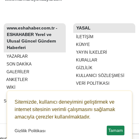
www.eshahaber.com.tr -
YASAL
ESHAHABER Yerel ve
İLETIŞIM
Ulusal Güncel Gündem
KÜNYE
Haberleri
YAYIN İLKELERI
YAZARLAR
KURALLAR
SON DAKİKA
GIZLILIK
GALERİLER
KULLANICI SÖZLEŞMESI
ANKETLER
VERI POLITIKASI
WİKİ
REKLAM VE YAYIN
SÖZLEŞMESI
Sitemizde, kullanıcı deneyimini geliştirmek ve
ESHAHABER
internet sitesinin verimli çalışmasını sağlamak
amacıyla çerezler kullanılmaktadır.
ESHA TV
Copyright © 2022-2026 eshahaber.com.tr eshatv.com -
HaberPanelim.com v8.7.6
Tamam
Gizlilik Politikası
evden eve nakliyat
Distributed by Redpress
Çanakkale