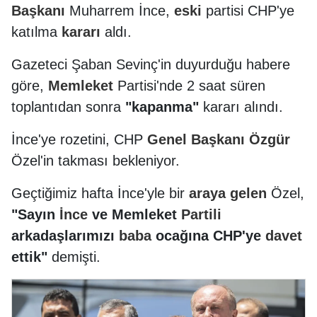
Başkanı
Muharrem İnce,
eski
partisi CHP'ye
katılma
kararı
aldı.
Gazeteci Şaban Sevinç'in duyurduğu habere
göre,
Memleket
Partisi'nde 2 saat süren
toplantıdan sonra
"kapanma"
kararı alındı.
İnce'ye rozetini, CHP
Genel
Başkanı
Özgür
Özel'in takması bekleniyor.
Geçtiğimiz hafta İnce'yle bir
araya
gelen
Özel,
"Sayın
İnce
ve Memleket
Partili
arkadaşlarımızı
baba
ocağına CHP'ye
davet
ettik"
demişti.