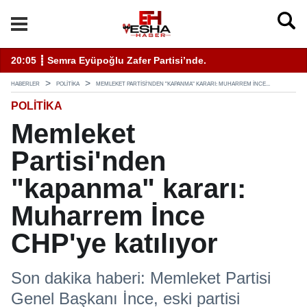
enli Hizmet İçin Bilinmesi Gerekenler
20:05 ┋ Semra Eyüpoğlu Zafer Partisi’nde.
11
HABERLER
POLITIKA
MEMLEKET PARTISI'NDEN "KAPANMA" KARARI: MUHARREM İNCE...
POLITIKA
Memleket
Partisi'nden
"kapanma" kararı:
Muharrem İnce
CHP'ye katılıyor
Son dakika haberi: Memleket Partisi
Genel Başkanı İnce, eski partisi