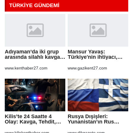
TÜRKİYE GÜNDEMİ
Adıyaman’da iki grup
Mansur Yavaş:
arasında silahlı kavga:
Türkiye'nin ihtiyacı,
3 yaralı
kapalı kapılar ardındaki
mutabakatlar değil
www.kenthaber27.com
www.gazikent27.com
Kilis’te 24 Saatte 4
Rusya Dışişleri:
Olay: Kavga, Tehdit,
Yunanistan’ın Rus
Hakaret ve Mala Zarar
gazından vazgeçmesi
Verme
ekonomiye pahalıya
www.kiliskenthaber.com
www.dikgazete.com