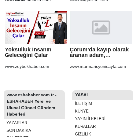
mal olacak
Yoksulluk İnsanın
Çorum’da kayıp olarak
Geleceğini Çalar
aranan adam,
şarampole yuvarlanan
otomobilinin altında ölü
www.zeybekhaber.com
www.marmarisyenisayfa.com
bulundu
www.eshahaber.com.tr -
YASAL
ESHAHABER Yerel ve
İLETIŞIM
Ulusal Güncel Gündem
KÜNYE
Haberleri
YAYIN İLKELERI
YAZARLAR
KURALLAR
SON DAKİKA
GIZLILIK