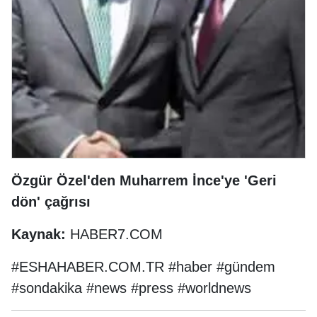
Özgür Özel'den Muharrem İnce'ye 'Geri
dön' çağrısı
Kaynak:
HABER7.COM
#ESHAHABER.COM.TR #haber #gündem
#sondakika #news #press #worldnews