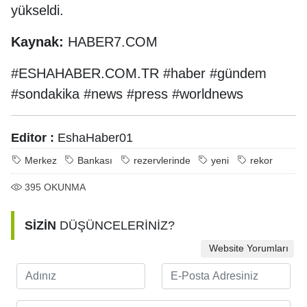
yükseldi.
Kaynak:
HABER7.COM
#ESHAHABER.COM.TR #haber #gündem
#sondakika #news #press #worldnews
Editor :
EshaHaber01
Merkez
Bankası
rezervlerinde
yeni
rekor
395
OKUNMA
SİZİN
DÜŞÜNCELERİNİZ?
Website Yorumları