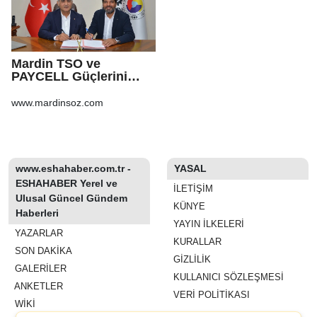
Mardin TSO ve
PAYCELL Güçlerini
Birleştirdi
www.mardinsoz.com
www.eshahaber.com.tr -
YASAL
ESHAHABER Yerel ve
İLETIŞIM
Ulusal Güncel Gündem
KÜNYE
Haberleri
YAYIN İLKELERI
YAZARLAR
KURALLAR
SON DAKİKA
GIZLILIK
GALERİLER
KULLANICI SÖZLEŞMESI
ANKETLER
VERI POLITIKASI
WİKİ