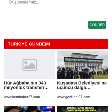
TÜRKİYE GÜNDEMİ
Hür Ağbaba'nın 343
Kuşadası Belediyesi'ne
milyonluk transferi
üçüncü dalga
MASAK raporunda! Veli
operasyon
Ağbaba'ya milyonlar
www.kenthaber27.com
www.gazikent27.com
gitmiş