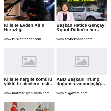
Kilis’te Evden Altın
Başkan Hatice Gençay:
Hırsızlığı
&quot;Didim'in her
noktasında gece
gündüz
www.kiliskenthaber.com
www.zeybekhaber.com
sahadayız&quot;
Kilis’te nargile kömürü
ABD Başkanı Trump,
yüklü tır alevlere teslim
doğumla vatandaşlığa
oldu
yönelik kısıtlamaları
genişleten
www.marmarisyenisayfa.com
www.dikgazete.com
kararnameler imzaladı