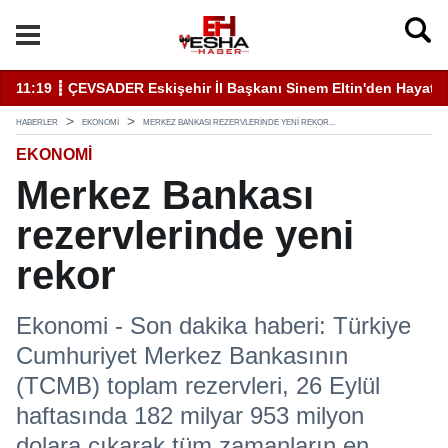
11:19 ┋ ÇEVSADER Eskişehir İl Başkanı Sinem Eltin'den Hayati U
19
HABERLER
EKONOMI
MERKEZ BANKASI REZERVLERINDE YENI REKOR...
EKONOMI
Merkez Bankası
rezervlerinde yeni
rekor
Ekonomi - Son dakika haberi: Türkiye
Cumhuriyet Merkez Bankasının
(TCMB) toplam rezervleri, 26 Eylül
haftasında 182 milyar 953 milyon
dolara çıkarak tüm zamanların en