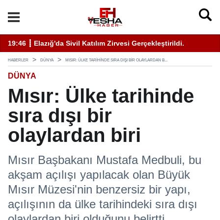
ati Uyarı Kulaktan Dolma Bilgiyle İlaçlama Ölüm Getirir
19:46 ┋ Elazığ'da Sivil Katılım Zirvesi Gerçekleştirildi.
14
HABERLER
DÜNYA
MISIR: ÜLKE TARIHINDE SIRA DIŞI BIR OLAYLARDAN B...
DÜNYA
Mısır: Ülke tarihinde
sıra dışı bir
olaylardan biri
Mısır Başbakanı Mustafa Medbuli, bu
akşam açılışı yapılacak olan Büyük
Mısır Müzesi'nin benzersiz bir yapı,
açılışının da ülke tarihindeki sıra dışı
olaylardan biri olduğunu belirtti.