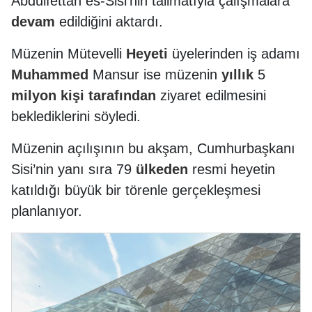
Abdulfettah es-Sisi'nin talimatıyla çalışmalara
devam
edildiğini aktardı.
Müzenin Mütevelli
Heyeti
üyelerinden iş adamı
Muhammed
Mansur ise müzenin
yıllık
5
milyon
kişi
tarafından
ziyaret edilmesini
beklediklerini söyledi.
Müzenin açılışının bu akşam, Cumhurbaşkanı
Sisi’nin yanı sıra 79
ülkeden
resmi heyetin
katıldığı büyük bir törenle gerçekleşmesi
planlanıyor.