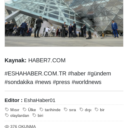
Kaynak:
HABER7.COM
#ESHAHABER.COM.TR #haber #gündem
#sondakika #news #press #worldnews
Editor :
EshaHaber01
Mısır
Ülke
tarihinde
sıra
dışı
bir
olaylardan
biri
376
OKUNMA