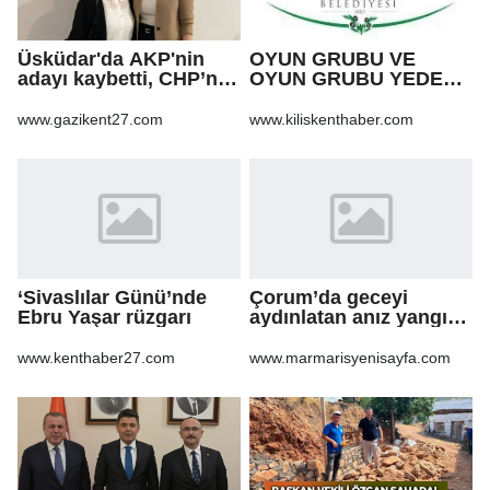
Üsküdar'da AKP'nin
OYUN GRUBU VE
adayı kaybetti, CHP’nin
OYUN GRUBU YEDEK
adayı Sibel Tan
PARÇA ALIM İŞİ
Çetinkaya Başkan
www.gazikent27.com
www.kiliskenthaber.com
Vekili seçildi
‘Sivaslılar Günü’nde
Çorum’da geceyi
Ebru Yaşar rüzgarı
aydınlatan anız yangını
korkuttu
www.kenthaber27.com
www.marmarisyenisayfa.com