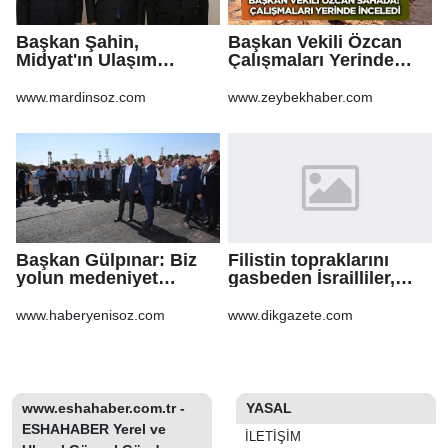
Başkan Şahin,
Başkan Vekili Özcan
Midyat'ın Ulaşım
Çalışmaları Yerinde
Yatırımlarını Ankara'ya
Takip Etti
Taşıdı
www.mardinsoz.com
www.zeybekhaber.com
Başkan Gülpınar: Biz
Filistin topraklarını
yolun medeniyet
gasbeden İsrailliler,
olduğuna inanıyoruz
işgal altındaki Batı
Şeria’daki saldırılarını
www.haberyenisoz.com
www.dikgazete.com
sürdürdü
www.eshahaber.com.tr -
YASAL
ESHAHABER Yerel ve
İLETIŞIM