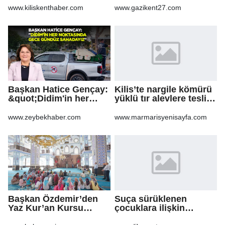
www.kiliskenthaber.com
www.gazikent27.com
Başkan Hatice Gençay:
Kilis’te nargile kömürü
&quot;Didim'in her
yüklü tır alevlere teslim
noktasında gece
oldu
gündüz
www.zeybekhaber.com
www.marmarisyenisayfa.com
sahadayız&quot;
Başkan Özdemir’den
Suça sürüklenen
Yaz Kur’an Kursu
çocuklara ilişkin
öğrencilerine ziyaret
düzenlemeleri içeren