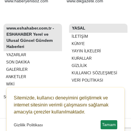
kanun teklifi'nin ilk 2
www.haberyenisoz.com
www.dikgazete.com
maddesi kabul edildi
www.eshahaber.com.tr -
YASAL
ESHAHABER Yerel ve
İLETIŞIM
Ulusal Güncel Gündem
KÜNYE
Haberleri
YAYIN İLKELERI
YAZARLAR
KURALLAR
SON DAKİKA
GIZLILIK
GALERİLER
KULLANICI SÖZLEŞMESI
ANKETLER
VERI POLITIKASI
WİKİ
REKLAM VE YAYIN
SÖZLEŞMESI
Sitemizde, kullanıcı deneyimini geliştirmek ve
ESHAHABER
internet sitesinin verimli çalışmasını sağlamak
amacıyla çerezler kullanılmaktadır.
ESHA TV
Copyright © 2022-2026 eshahaber.com.tr eshatv.com -
HaberPanelim.com v8.7.6
Tamam
Gizlilik Politikası