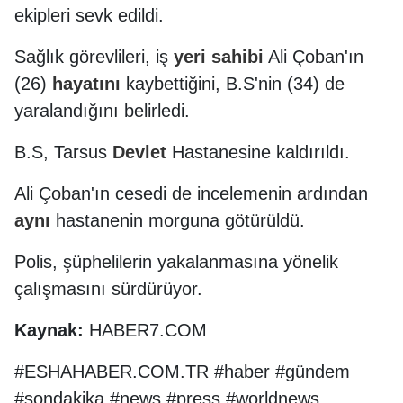
ekipleri sevk edildi.
Sağlık görevlileri, iş
yeri
sahibi
Ali Çoban'ın
(26)
hayatını
kaybettiğini, B.S'nin (34) de
yaralandığını belirledi.
B.S, Tarsus
Devlet
Hastanesine kaldırıldı.
Ali Çoban'ın cesedi de incelemenin ardından
aynı
hastanenin morguna götürüldü.
Polis, şüphelilerin yakalanmasına yönelik
çalışmasını sürdürüyor.
Kaynak:
HABER7.COM
#ESHAHABER.COM.TR #haber #gündem
#sondakika #news #press #worldnews