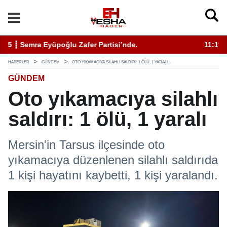
11:19 ┋ ÇEVSADER Eskişehir İl Başkanı Sinem Eltin'den Hayati U
19
HABERLER
GÜNDEM
OTO YIKAMACIYA SILAHLI SALDIRI: 1 ÖLÜ, 1 YARALI...
GÜNDEM
Oto yıkamacıya silahlı
saldırı: 1 ölü, 1 yaralı
Mersin'in Tarsus ilçesinde oto
yıkamacıya düzenlenen silahlı saldırıda
1 kişi hayatını kaybetti, 1 kişi yaralandı.