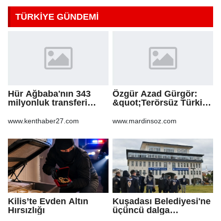
TÜRKİYE GÜNDEMİ
Hür Ağbaba'nın 343
Özgür Azad Gürgör:
milyonluk transferi
&quot;Terörsüz Türkiye
MASAK raporunda! Veli
Protokolü Mardin
Ağbaba'ya milyonlar
Turizmi İçin Yeni Bir
www.kenthaber27.com
www.mardinsoz.com
gitmiş
Dönemin
Başlangıcıdır&quot;
Kilis’te Evden Altın
Kuşadası Belediyesi'ne
Hırsızlığı
üçüncü dalga
operasyon