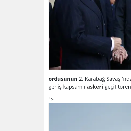
ordusunun
2. Karabağ Savaşı'n
geniş kapsamlı
askeri
geçit tören
">