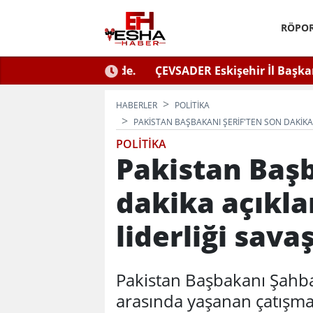
RÖPOR
ğlu Zafer Partisi’nde.
ÇEVSADER Eskişehir İl Başkanı 
Kulaktan Dolma Bi
HABERLER
POLITIKA
PAKISTAN BAŞBAKANI ŞERIF'TEN SON DAKIKA 
POLITIKA
Pakistan Başb
dakika açıkla
liderliği savaş
Pakistan Başbakanı Şahbaz
arasında yaşanan çatışman