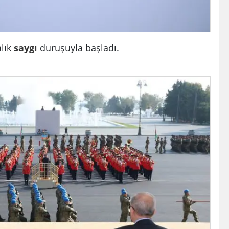
alık
saygı
duruşuyla başladı.