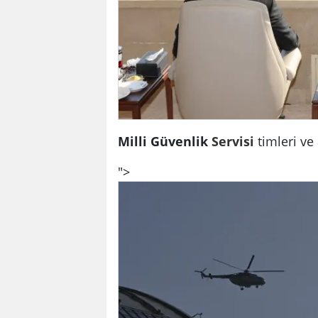
Milli Güvenlik
Servisi
timleri ve 
">