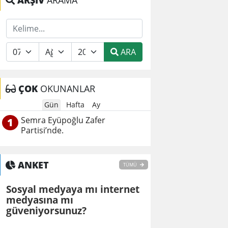
ARŞİV
ARAMA
ARA
ÇOK
OKUNANLAR
Gün
Hafta
Ay
Semra Eyüpoğlu Zafer
1
Partisi’nde.
ANKET
TÜMÜ
Sosyal medyaya mı internet
medyasına mı
güveniyorsunuz?