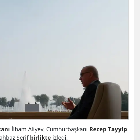
anı
İlham Aliyev, Cumhurbaşkanı
Recep
Tayyip
ahbaz Şerif
birlikte
izledi.