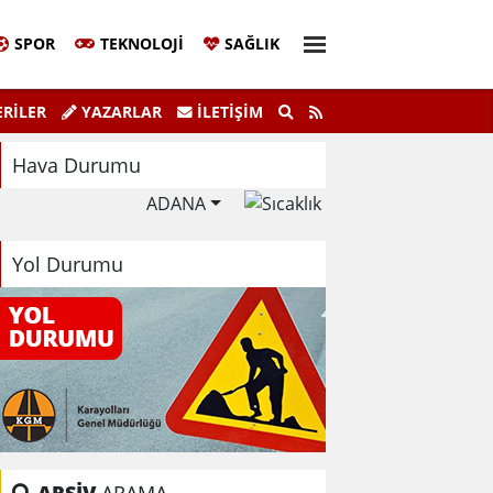
SPOR
TEKNOLOJI
SAĞLIK
Sivil Katılım Zirvesi Gerçekleştirildi.
"K
RİLER
YAZARLAR
İLETIŞIM
Hava Durumu
ADANA
Yol Durumu