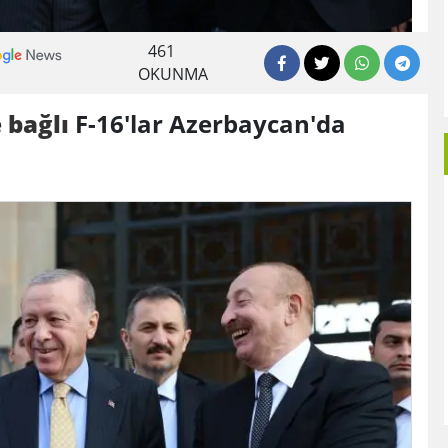
461
OKUNMA
e
bağlı
F-16'lar Azerbaycan'da