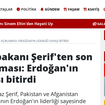
TAJLAR
POLITIKA
GÜNDEM
YAŞAM
ASAYIŞ
Sinem Eltin'den Hayati Uyarı
Elazığ'da 
GALE
lgiyle İlaçlama Ölüm Getirir
AÇIKLAMASI: ERDOĞAN'IN LIDERLIĞI SAVAŞI BITIRDI
akanı Şerif'ten son
ması: Erdoğan'ın
ı bitirdi
 Şerif, Pakistan ve Afganistan
ın Erdoğan'ın liderliği sayesinde