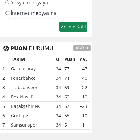
Sosyal medyaya
İnternet medyasına
PUAN
DURUMU
TÜMÜ
TAKIM
O
Puan
AV.
1
Galatasaray
34
77
+47
2
Fenerbahçe
34
74
+40
3
Trabzonspor
34
69
+22
4
Beşiktaş JK
34
60
+19
5
Başakşehir FK
34
57
+23
6
Göztepe
34
55
+10
7
Samsunspor
34
51
+1
8
Çaykur Rizespor
34
41
-6