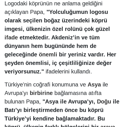
Logodaki köprünün ne anlama geldiğini
açıklayan Papa,
"Yolculuğumun logosu
olarak seçilen boğaz üzerindeki köprü
imgesi, ülkenizin özel rolünü çok güzel
ifade
etmektedir. Akdeniz’in ve tüm
dünyanın hem bugününde hem de
geleceğinde
önemli
bir yeriniz vardır. Her
şeyden önemlisi, iç çeşitliliğinize değer
veriyorsunuz."
ifadelerini kullandı.
Türkiye'nin coğrafi konumuna ve
Asya
ile
Avrupa'yı
birbirine
bağlamasına atıfta
bulunan Papa,
"Asya ile Avrupa’yı,
Doğu
ile
Batı’yı birleştirmeden önce bu köprü
Türkiye’yi kendine bağlamaktadır. Bu
köprü, ülkenin farklı bölgelerini bir
araya