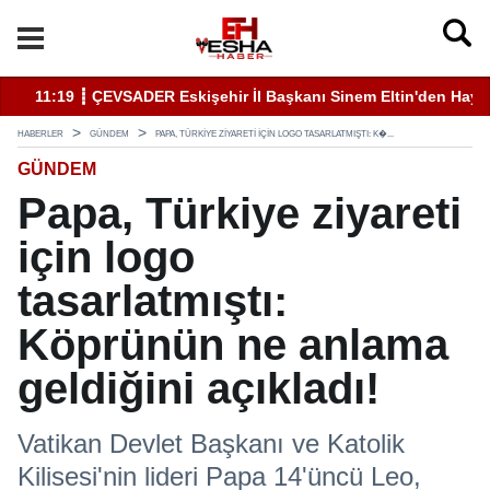
11:19 ┋ ÇEVSADER Eskişehir İl Başkanı Sinem Eltin'den Hayati U
19
HABERLER
GÜNDEM
PAPA, TÜRKIYE ZIYARETI IÇIN LOGO TASARLATMIŞTI: K�...
GÜNDEM
Papa, Türkiye ziyareti
için logo
tasarlatmıştı:
Köprünün ne anlama
geldiğini açıkladı!
Vatikan Devlet Başkanı ve Katolik
Kilisesi'nin lideri Papa 14'üncü Leo,