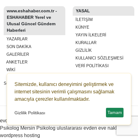
www.eshahaber.com.tr -
YASAL
ESHAHABER Yerel ve
İLETIŞIM
Ulusal Güncel Gündem
KÜNYE
Haberleri
YAYIN İLKELERI
YAZARLAR
KURALLAR
SON DAKİKA
GIZLILIK
GALERİLER
KULLANICI SÖZLEŞMESI
ANKETLER
VERI POLITIKASI
WİKİ
REKLAM VE YAYIN
SÖZLEŞMESI
Sitemizde, kullanıcı deneyimini geliştirmek ve
ESHAHABER
internet sitesinin verimli çalışmasını sağlamak
amacıyla çerezler kullanılmaktadır.
ESHA TV
Copyright © 2022-2026 eshahaber.com.tr eshatv.com -
HaberPanelim.com v8.7.6
Tamam
Gizlilik Politikası
evden eve nakliyat
Distributed by Redpress
Çanakkale
Psikolog
Mersin Psikolog
uluslararası evden eve nakliyat
wordpress hosting