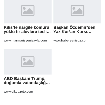
Kilis’te nargile kömürü
Başkan Özdemir’den
yüklü tır alevlere teslim
Yaz Kur’an Kursu
oldu
öğrencilerine ziyaret
www.marmarisyenisayfa.com
www.haberyenisoz.com
ABD Başkanı Trump,
doğumla vatandaşlığa
yönelik kısıtlamaları
genişleten
www.dikgazete.com
kararnameler imzaladı