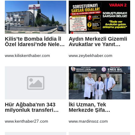
Kilis’te Bomba İddia İl
Aydın Merkezli Gizemli
Özel İdaresi’nde Neler
Avukatlar ve Yanıt
Oluyor?
Bekleyen Sorular
www.kiliskenthaber.com
www.zeybekhaber.com
Hür Ağbaba'nın 343
İki Uzman, Tek
milyonluk transferi
Merkezde Şifa
MASAK raporunda! Veli
Dağıtacak
Ağbaba'ya milyonlar
www.kenthaber27.com
www.mardinsoz.com
gitmiş