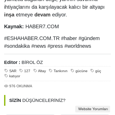
ihtiyaçlarını da karşılayacak kalıcı bir altyapı
inşa
etmeye
devam
ediyor.
Kaynak:
HABER7.COM
#ESHAHABER.COM.TR #haber #gündem
#sondakika #news #press #worldnews
Editor :
BİROL ÖZ
SAR
127
Altay
Tankının
gücüne
güç
katıyor
976
OKUNMA
SİZİN
DÜŞÜNCELERİNİZ?
Website Yorumları