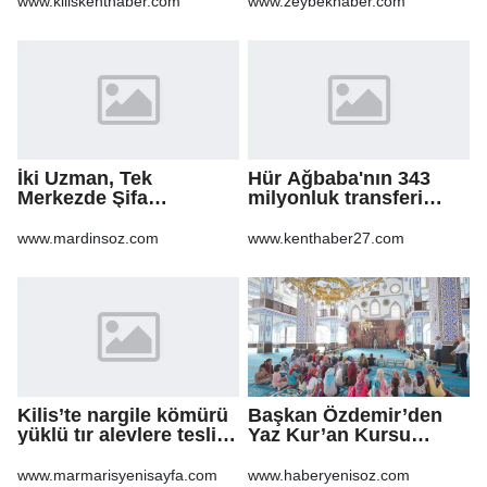
www.kiliskenthaber.com
www.zeybekhaber.com
İki Uzman, Tek
Hür Ağbaba'nın 343
Merkezde Şifa
milyonluk transferi
Dağıtacak
MASAK raporunda! Veli
Ağbaba'ya milyonlar
www.mardinsoz.com
www.kenthaber27.com
gitmiş
Kilis’te nargile kömürü
Başkan Özdemir’den
yüklü tır alevlere teslim
Yaz Kur’an Kursu
oldu
öğrencilerine ziyaret
www.marmarisyenisayfa.com
www.haberyenisoz.com