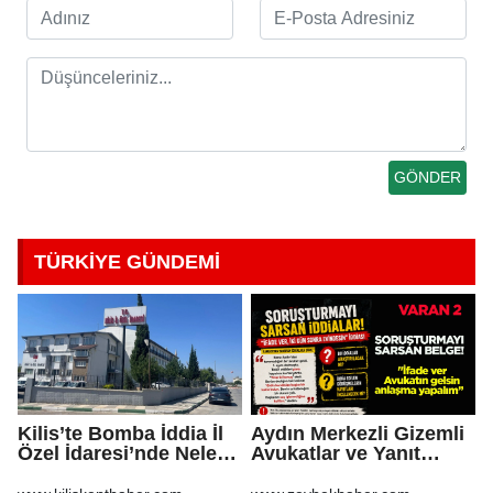
TÜRKİYE GÜNDEMİ
Kilis’te Bomba İddia İl
Aydın Merkezli Gizemli
Özel İdaresi’nde Neler
Avukatlar ve Yanıt
Oluyor?
Bekleyen Sorular