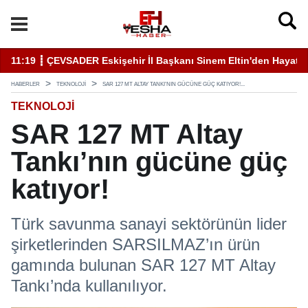
11:19 ┋ ÇEVSADER Eskişehir İl Başkanı Sinem Eltin'den Hayati U
19
HABERLER
TEKNOLOJI
SAR 127 MT ALTAY TANKI’NIN GÜCÜNE GÜÇ KATIYOR!...
TEKNOLOJI
SAR 127 MT Altay
Tankı’nın gücüne güç
katıyor!
Türk savunma sanayi sektörünün lider
şirketlerinden SARSILMAZ’ın ürün
gamında bulunan SAR 127 MT Altay
Tankı’nda kullanılıyor.