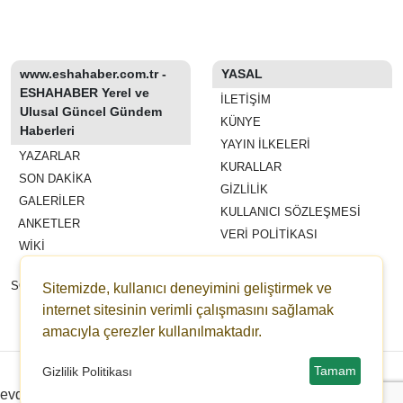
www.eshahaber.com.tr -
YASAL
ESHAHABER Yerel ve
İLETIŞIM
Ulusal Güncel Gündem
KÜNYE
Haberleri
YAYIN İLKELERI
YAZARLAR
KURALLAR
SON DAKİKA
GIZLILIK
GALERİLER
KULLANICI SÖZLEŞMESI
ANKETLER
VERI POLITIKASI
WİKİ
REKLAM VE YAYIN
SÖZLEŞMESI
Sitemizde, kullanıcı deneyimini geliştirmek ve
ESHAHABER
internet sitesinin verimli çalışmasını sağlamak
ESHA TV
amacıyla çerezler kullanılmaktadır.
Copyright © 2022-2026 eshahaber.com.tr eshatv.com -
HaberPanelim.com v8.7.6
Tamam
Gizlilik Politikası
evden eve nakliyat
Distributed by Redpress
Çanakkale