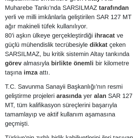
Muharebe Tankı’nda SARSILMAZ
tarafından
yerli ve milli imkânlarla geliştirilen SAR 127 MT
ağır makineli tüfek kullanılıyor.
80’i aşkın ülkeye gerçekleştirdiği
ihracat
ve
güçlü mühendislik tecrübesiyle
dikkat
çeken
SARSILMAZ, bu kritik sistemin Altay tankında
görev
almasıyla
birlikte
önemli
bir kilometre
taşına
imza
attı.
T.C. Savunma Sanayii Başkanlığı’nın resmi
geliştirme projeleri
arasında
yer
alan
SAR 127
MT, tüm kalifikasyon süreçlerini başarıyla
tamamlayıp ve aktif kullanım aşamasına
geçmişti.
Türkiye’nin zırhlı birlik kabiliyetlerini ileri taşıyan