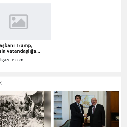
aşkanı Trump,
la vatandaşlığa
k kısıtlamaları
kgazete.com
leten kararnameler
adı
R