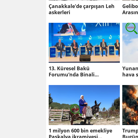
Çanakkale'de çarpışan Leh
Gelibo
askerleri
Arasın
13. Küresel Bakü
Yunani
Forumu’nda Binali
hava 
Yıldırım’dan Orta Koridor
ve F-1
Vurgusu
1 milyon 600 bin emekliye
Trump’
Paskalya ikramiyesi
Bugün