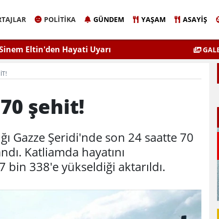
TAJLAR
POLITIKA
GÜNDEM
YAŞAM
ASAYIŞ
Sinem Eltin'den Hayati Uyarı
Elazığ'da 
GALE
lgiyle İlaçlama Ölüm Getirir
IT!
70 şehit!
ığı Gazze Şeridi'nde son 24 saatte 70
andı. Katliamda hayatını
 bin 338'e yükseldiği aktarıldı.