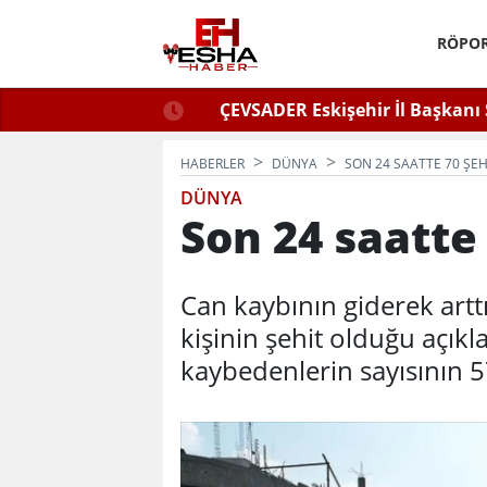
RÖPOR
ğlu Zafer Partisi’nde.
ÇEVSADER Eskişehir İl Başkanı 
Kulaktan Dolma Bi
HABERLER
DÜNYA
SON 24 SAATTE 70 ŞEH
DÜNYA
Son 24 saatte 
Can kaybının giderek artt
kişinin şehit olduğu açıkl
kaybedenlerin sayısının 57