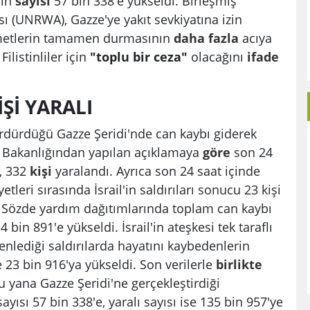
rin
sayısı
57 bin 338'e yükseldi. Birleşmiş
sı (UNRWA), Gazze'ye yakıt sevkiyatına izin
izmetlerin tamamen durmasının
daha
fazla
acıya
ilistinliler için
"toplu bir ceza"
olacağını
ifade
İŞİ YARALI
ürdürdüğü Gazze Şeridi'nde can kaybı giderek
Bakanlığından yapılan açıklamaya
göre
son 24
i, 332
kişi
yaralandı. Ayrıca son 24 saat içinde
tleri sırasında İsrail'in saldırıları sonucu 23 kişi
dı. Sözde yardım dağıtımlarında toplam can kaybı
4 bin 891'e yükseldi. İsrail'in ateşkesi tek taraflı
nlediği saldırılarda hayatını kaybedenlerin
e 23 bin 916'ya yükseldi. Son verilerle
birlikte
 yana Gazze Şeridi'ne gerçekleştirdiği
sayısı 57 bin 338'e, yaralı sayısı ise 135 bin 957'ye