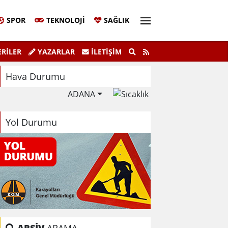
SPOR
TEKNOLOJI
SAĞLIK
Sivil Katılım Zirvesi Gerçekleştirildi.
"K
RİLER
YAZARLAR
İLETIŞIM
Hava Durumu
ADANA
Yol Durumu