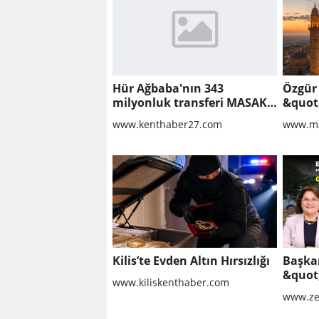
Hür Ağbaba'nın 343
Özgür
milyonluk transferi MASAK
&quot
raporunda! Veli Ağbaba'ya
Proto
www.kenthaber27.com
www.ma
milyonlar gitmiş
İçin Y
Başlan
Kilis’te Evden Altın Hırsızlığı
Başka
&quot
www.kiliskenthaber.com
nokta
www.ze
sahad