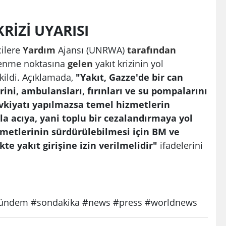
RİZİ UYARISI
cilere
Yardım
Ajansı (UNRWA)
tarafından
kenme noktasına
gelen
yakıt krizinin yol
kildi. Açıklamada,
"Yakıt, Gazze'de bir can
ini, ambulansları, fırınları ve su pompalarını
 sevkiyatı yapılmazsa temel hizmetlerin
 acıya, yani toplu bir cezalandırmaya yol
metlerinin sürdürülebilmesi için BM ve
kte yakıt girişine izin verilmelidir"
ifadelerini
ndem #sondakika #news #press #worldnews