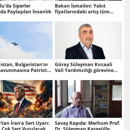
lu'da Siperler
Bakan İsmailov: Yakıt
da Paylaşılan İnsanlık
fiyatlarındaki artış tüm
Avrupa için ortak sorun
stan, Bulgaristan’ın
Güray Süleyman Kırcaali
savunmasına Patriot
Vali Yardımcılığı görevine
6 ile destek verecek
atandı
tan İran’a Sert Uyarı:
Savaş Kapıda: Merhum Prof.
 Çok Sert Vurulacak
Dr. Süleyman Karagülle