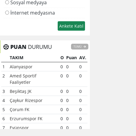
Sosyal medyaya
İnternet medyasına
PUAN
DURUMU
TÜMÜ
TAKIM
O
Puan
AV.
1
Alanyaspor
0
0
0
2
Amed Sportif
0
0
0
Faaliyetler
3
Beşiktaş JK
0
0
0
4
Çaykur Rizespor
0
0
0
5
Çorum FK
0
0
0
6
Erzurumspor FK
0
0
0
7
Eyüpspor
0
0
0