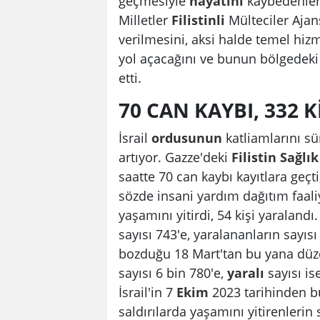
geçmesiyle
hayatını
kaybedenle
Milletler
Filistinli
Mülteciler Ajan
verilmesini, aksi halde temel h
yol açacağını ve bunun bölgedeki F
etti.
70 CAN KAYBI, 332 K
İsrail
ordusunun
katliamlarını s
artıyor. Gazze'deki
Filistin
Sağlık
saatte 70 can kaybı kayıtlara geçt
sözde insani yardım dağıtım faaliye
yaşamını yitirdi, 54 kişi yaralan
sayısı 743'e, yaralananların sayısı 
bozduğu 18 Mart'tan bu yana düze
sayısı 6 bin 780'e,
yaralı
sayısı is
İsrail'in 7
Ekim
2023 tarihinden bu
saldırılarda yaşamını yitirenlerin 