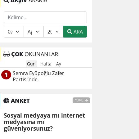
ARŞİV
ARAMA
ARA
ÇOK
OKUNANLAR
Gün
Hafta
Ay
Semra Eyüpoğlu Zafer
1
Partisi’nde.
ANKET
TÜMÜ
Sosyal medyaya mı internet
medyasına mı
güveniyorsunuz?