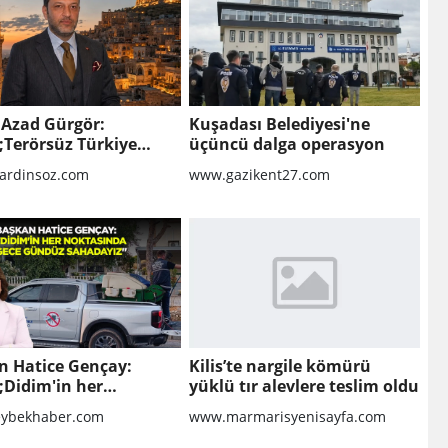
 Azad Gürgör:
Kuşadası Belediyesi'ne
;Terörsüz Türkiye
üçüncü dalga operasyon
kolü Mardin Turizmi
rdinsoz.com
www.gazikent27.com
eni Bir Dönemin
gıcıdır&quot;
n Hatice Gençay:
Kilis’te nargile kömürü
;Didim'in her
yüklü tır alevlere teslim oldu
sında gece gündüz
ybekhaber.com
www.marmarisyenisayfa.com
ayız&quot;