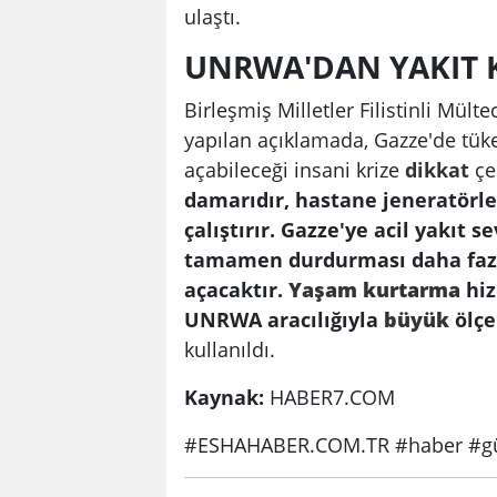
ulaştı.
UNRWA'DAN YAKIT K
Birleşmiş Milletler Filistinli Mülte
yapılan açıklamada, Gazze'de tü
açabileceği insani krize
dikkat
çe
damarıdır, hastane jeneratörler
çalıştırır. Gazze'ye acil yakıt
tamamen durdurması daha fazla
açacaktır.
Yaşam
kurtarma
hiz
UNRWA aracılığıyla
büyük
ölçe
kullanıldı.
Kaynak:
HABER7.COM
#ESHAHABER.COM.TR #haber #gü