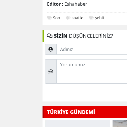
Editor :
Eshahaber
Son
saatte
şehit
SİZİN
DÜŞÜNCELERİNİZ?
Adınız
Düşünceleriniz
TÜRKİYE GÜNDEMİ