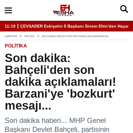
11:19 ┋ ÇEVSADER Eskişehir İl Başkanı Sinem Eltin'den Hayati U
19
HABERLER
POLITIKA
SON DAKIKA: BAHÇELI'DEN SON DAKIKA AÇIKLAMALARI! BA...
POLITIKA
Son dakika:
Bahçeli'den son
dakika açıklamaları!
Barzani'ye 'bozkurt'
mesajı...
Son dakika haberi... MHP Genel
Başkanı Devlet Bahçeli, partisinin