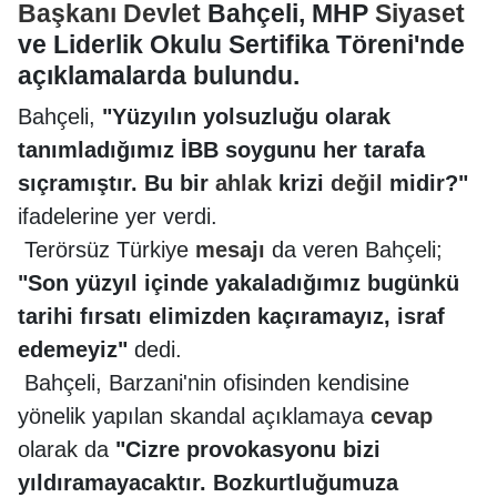
Başkanı
Devlet
Bahçeli, MHP
Siyaset
ve Liderlik Okulu Sertifika Töreni'nde
açıklamalarda bulundu.
Bahçeli,
"Yüzyılın yolsuzluğu olarak
tanımladığımız İBB soygunu her tarafa
sıçramıştır. Bu bir
ahlak
krizi
değil
midir?"
ifadelerine yer verdi.
Terörsüz Türkiye
mesajı
da veren Bahçeli;
"Son yüzyıl içinde yakaladığımız bugünkü
tarihi fırsatı elimizden kaçıramayız, israf
edemeyiz"
dedi.
Bahçeli, Barzani'nin ofisinden kendisine
yönelik yapılan skandal açıklamaya
cevap
olarak da
"Cizre provokasyonu bizi
yıldıramayacaktır. Bozkurtluğumuza