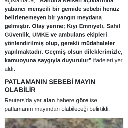
açıklamada,
“Kandıra Kefken açıklarında
yabancı menşeili bir gemide sebebi henüz
belirlenemeyen bir yangın meydana
gelmiştir. Olay yerine; Kıyı Emniyeti,
Sahil
Güvenlik,
UMKE
ve ambulans ekipleri
yönlendirilmiş olup, gerekli müdahaleler
yapılmaktadır. Geçmiş olsun dileklerimizle,
kamuoyuna saygıyla duyurulur”
ifadeleri yer
aldı.
PATLAMANIN SEBEBİ MAYIN
OLABİLİR
Reuters'da yer
alan
habere
göre
ise,
patlamanın mayından olabileceği belirtildi.