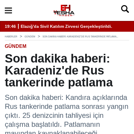
ati Uyarı Kulaktan Dolma Bilgiyle İlaçlama Ölüm Getirir
19:46 ┋ Elazığ'da Sivil Katılım Zirvesi Gerçekleştirildi.
14
HABERLER
GÜNDEM
SON DAKIKA HABERI: KARADENIZ'DE RUS TANKERINDE PATLAMA...
GÜNDEM
Son dakika haberi:
Karadeniz'de Rus
tankerinde patlama
Son dakika haberi: Kandıra açıklarında
Rus tankerinde patlama sonrası yangın
çıktı. 25 denizcinin tahliyesi için
çalışma başlatıldı. Patlamanın
mayından kaynaklanabileceği