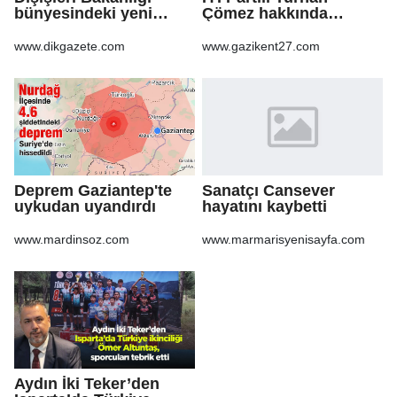
bünyesindeki yeni
Çömez hakkında
atamalar Resmi
soruşturma başlatıldı
Gazete'de
www.dikgazete.com
www.gazikent27.com
Deprem Gaziantep'te
Sanatçı Cansever
uykudan uyandırdı
hayatını kaybetti
www.mardinsoz.com
www.marmarisyenisayfa.com
Aydın İki Teker’den