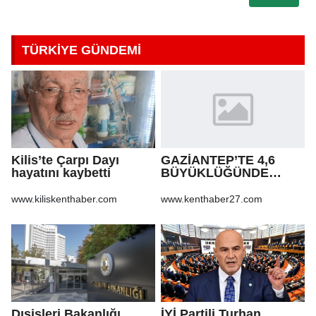
TÜRKİYE GÜNDEMİ
Kilis’te Çarpı Dayı
GAZİANTEP’TE 4,6
hayatını kaybetti
BÜYÜKLÜĞÜNDE
DEPREM!
www.kiliskenthaber.com
www.kenthaber27.com
Dışişleri Bakanlığı
İYİ Partili Turhan