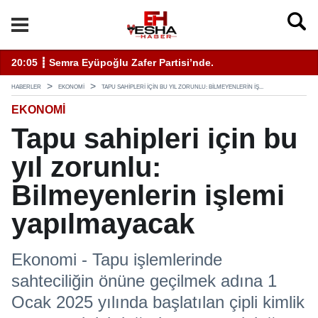
enli Hizmet İçin Bilinmesi Gerekenler
20:05 ┋ Semra Eyüpoğlu Zafer Partisi’nde.
11
HABERLER
EKONOMI
TAPU SAHIPLERI IÇIN BU YIL ZORUNLU: BILMEYENLERIN IŞ...
EKONOMI
Tapu sahipleri için bu
yıl zorunlu:
Bilmeyenlerin işlemi
yapılmayacak
Ekonomi - Tapu işlemlerinde
sahteciliğin önüne geçilmek adına 1
Ocak 2025 yılında başlatılan çipli kimlik