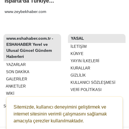
Isparta’da Türkiye
ikinciliği Ömer
Altuntaş, sporcuları
www.zeybekhaber.com
tebrik etti
www.eshahaber.com.tr -
YASAL
ESHAHABER Yerel ve
İLETIŞIM
Ulusal Güncel Gündem
KÜNYE
Haberleri
YAYIN İLKELERI
YAZARLAR
KURALLAR
SON DAKİKA
GIZLILIK
GALERİLER
KULLANICI SÖZLEŞMESI
ANKETLER
VERI POLITIKASI
WİKİ
REKLAM VE YAYIN
SÖZLEŞMESI
Sitemizde, kullanıcı deneyimini geliştirmek ve
ESHAHABER
internet sitesinin verimli çalışmasını sağlamak
amacıyla çerezler kullanılmaktadır.
ESHA TV