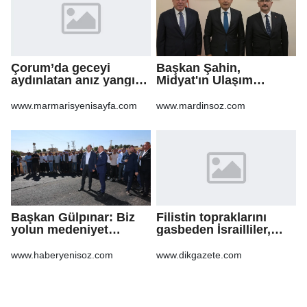
Çorum’da geceyi
Başkan Şahin,
aydınlatan anız yangını
Midyat'ın Ulaşım
korkuttu
Yatırımlarını Ankara'ya
Taşıdı
www.marmarisyenisayfa.com
www.mardinsoz.com
Başkan Gülpınar: Biz
Filistin topraklarını
yolun medeniyet
gasbeden İsrailliler,
olduğuna inanıyoruz
işgal altındaki Batı
Şeria’daki saldırılarını
www.haberyenisoz.com
www.dikgazete.com
sürdürdü