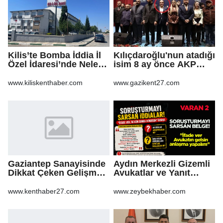
Kilis’te Bomba İddia İl
Kılıçdaroğlu'nun atadığı
Özel İdaresi’nde Neler
isim 8 ay önce AKP
Oluyor?
rozeti takmış!
www.kiliskenthaber.com
www.gazikent27.com
Gaziantep Sanayisinde
Aydın Merkezli Gizemli
Dikkat Çeken Gelişme,
Avukatlar ve Yanıt
Uslu Group Finansal
Bekleyen Sorular
Yeniden Yapılandırma
www.kenthaber27.com
www.zeybekhaber.com
Sürecine Girdi