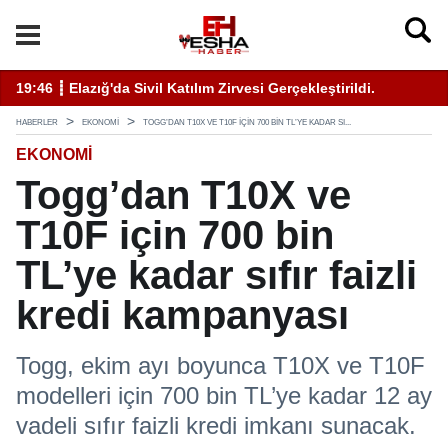
ati Uyarı Kulaktan Dolma Bilgiyle İlaçlama Ölüm Getirir
19:46 ┋ Elazığ'da Sivil Katılım Zirvesi Gerçekleştirildi.
14
HABERLER
EKONOMI
TOGG’DAN T10X VE T10F IÇIN 700 BIN TL’YE KADAR SI...
EKONOMI
Togg’dan T10X ve
T10F için 700 bin
TL’ye kadar sıfır faizli
kredi kampanyası
Togg, ekim ayı boyunca T10X ve T10F
modelleri için 700 bin TL’ye kadar 12 ay
vadeli sıfır faizli kredi imkanı sunacak.