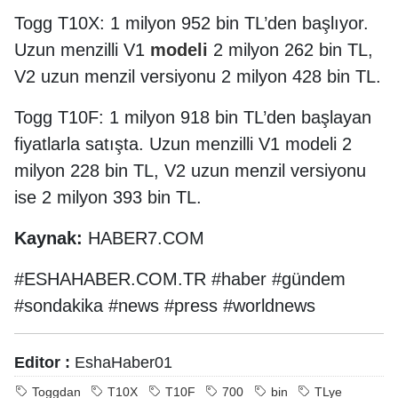
Togg T10X: 1 milyon 952 bin TL’den başlıyor.
Uzun menzilli V1
modeli
2 milyon 262 bin TL,
V2 uzun menzil versiyonu 2 milyon 428 bin TL.
Togg T10F: 1 milyon 918 bin TL’den başlayan
fiyatlarla satışta. Uzun menzilli V1 modeli 2
milyon 228 bin TL, V2 uzun menzil versiyonu
ise 2 milyon 393 bin TL.
Kaynak:
HABER7.COM
#ESHAHABER.COM.TR #haber #gündem
#sondakika #news #press #worldnews
Editor :
EshaHaber01
Toggdan
T10X
T10F
700
bin
TLye