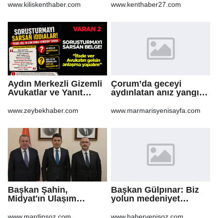
Yeniden Yapılandırma
www.kiliskenthaber.com
www.kenthaber27.com
Sürecine Girdi
Aydın Merkezli Gizemli
Çorum’da geceyi
Avukatlar ve Yanıt
aydınlatan anız yangını
Bekleyen Sorular
korkuttu
www.zeybekhaber.com
www.marmarisyenisayfa.com
Başkan Şahin,
Başkan Gülpınar: Biz
Midyat'ın Ulaşım
yolun medeniyet
Yatırımlarını Ankara'ya
olduğuna inanıyoruz
Taşıdı
www.mardinsoz.com
www.haberyenisoz.com