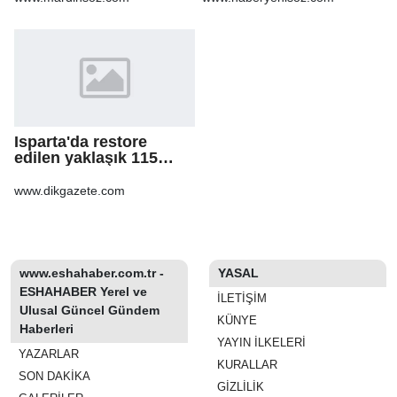
Isparta'da restore
edilen yaklaşık 115
yıllık konak, tarihi
atmosferiyle
www.dikgazete.com
misafirlerini ağırlıyo
www.eshahaber.com.tr -
YASAL
ESHAHABER Yerel ve
İLETIŞIM
Ulusal Güncel Gündem
KÜNYE
Haberleri
YAYIN İLKELERI
YAZARLAR
KURALLAR
SON DAKİKA
GIZLILIK