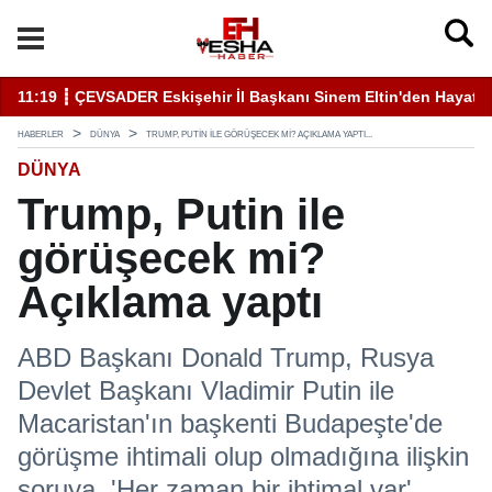
11:19 ┋ ÇEVSADER Eskişehir İl Başkanı Sinem Eltin'den Hayati U
19
HABERLER
DÜNYA
TRUMP, PUTIN ILE GÖRÜŞECEK MI? AÇIKLAMA YAPTI...
DÜNYA
Trump, Putin ile
görüşecek mi?
Açıklama yaptı
ABD Başkanı Donald Trump, Rusya
Devlet Başkanı Vladimir Putin ile
Macaristan'ın başkenti Budapeşte'de
görüşme ihtimali olup olmadığına ilişkin
soruya, 'Her zaman bir ihtimal var'