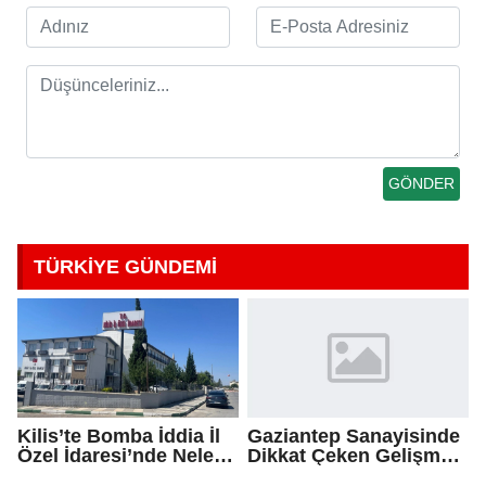
TÜRKİYE GÜNDEMİ
Kilis’te Bomba İddia İl
Gaziantep Sanayisinde
Özel İdaresi’nde Neler
Dikkat Çeken Gelişme,
Oluyor?
Uslu Group Finansal