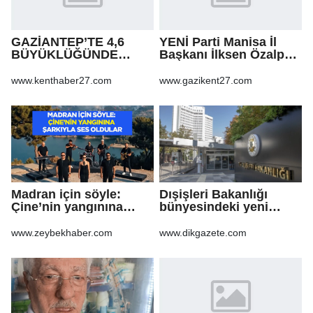
GAZİANTEP’TE 4,6
YENİ Parti Manisa İl
BÜYÜKLÜĞÜNDE
Başkanı İlksen Özalper
DEPREM!
tutuklandı
www.kenthaber27.com
www.gazikent27.com
Madran için söyle:
Dışişleri Bakanlığı
Çine’nin yangınına
bünyesindeki yeni
şarkıyla ses oldular
atamalar Resmi
Gazete'de
www.zeybekhaber.com
www.dikgazete.com