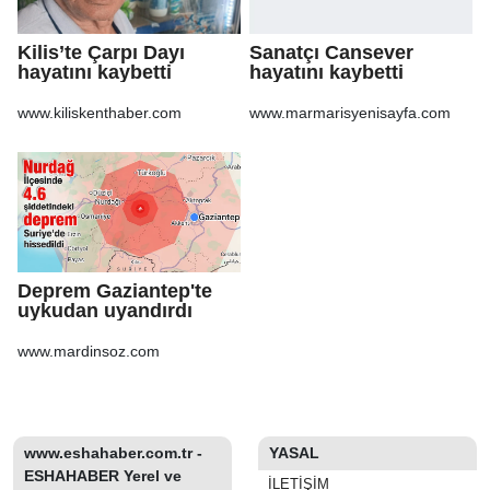
Kilis’te Çarpı Dayı
Sanatçı Cansever
hayatını kaybetti
hayatını kaybetti
www.kiliskenthaber.com
www.marmarisyenisayfa.com
Deprem Gaziantep'te
uykudan uyandırdı
www.mardinsoz.com
www.eshahaber.com.tr -
YASAL
ESHAHABER Yerel ve
İLETIŞIM