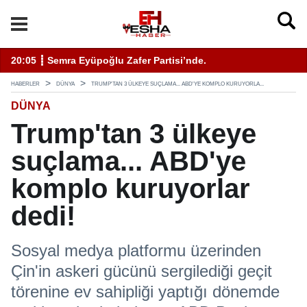
enli Hizmet İçin Bilinmesi Gerekenler
20:05 ┋ Semra Eyüpoğlu Zafer Partisi’nde.
11
HABERLER
DÜNYA
TRUMP'TAN 3 ÜLKEYE SUÇLAMA... ABD'YE KOMPLO KURUYORLA...
DÜNYA
Trump'tan 3 ülkeye
suçlama... ABD'ye
komplo kuruyorlar
dedi!
Sosyal medya platformu üzerinden
Çin'in askeri gücünü sergilediği geçit
törenine ev sahipliği yaptığı dönemde