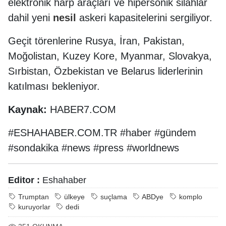
elektronik harp araçları ve hipersonik silahlar
dahil yeni
nesil
askeri kapasitelerini sergiliyor.
Geçit törenlerine Rusya, İran, Pakistan,
Moğolistan, Kuzey Kore, Myanmar, Slovakya,
Sırbistan, Özbekistan ve Belarus liderlerinin
katılması bekleniyor.
Kaynak:
HABER7.COM
#ESHAHABER.COM.TR #haber #gündem
#sondakika #news #press #worldnews
Editor :
Eshahaber
Trumptan
ülkeye
suçlama
ABDye
komplo
kuruyorlar
dedi