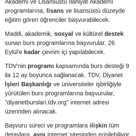
Akademi ve Lisansüstü İlahiyat Akademi
programlarına,
lisans
ve lisansüstü düzeyde
eğitim gören öğrenciler başvurabilecek.
Maddi, akademik,
sosyal
ve kültürel
destek
sunan burs programlarına başvurular, 26
Eylül'e
kadar
çevrim içi yapılabilecek.
TDV'nin
programı
kapsamında burs desteği 9
ila 12 ay boyunca sağlanacak. TDV, Diyanet
İşleri
Başkanlığı
ve üniversiteler işbirliğiyle
yürütülen burs programlarına başvurular,
"diyanetburslari.tdv.org" internet adresi
üzerinden alınacak.
Başvuru süreci ve programlara
ilişkin
tüm
detaylara,
aynı
internet sitesinden erişilebiliyor.