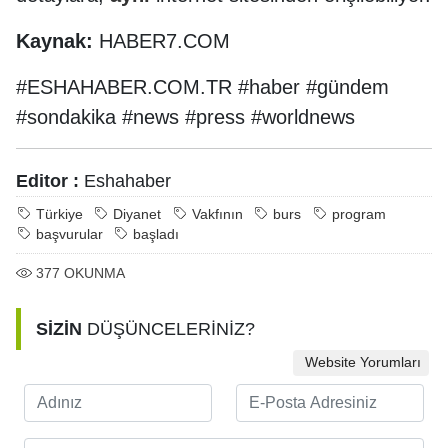
Kaynak:
HABER7.COM
#ESHAHABER.COM.TR #haber #gündem
#sondakika #news #press #worldnews
Editor :
Eshahaber
Türkiye
Diyanet
Vakfının
burs
program
başvurular
başladı
377
OKUNMA
SİZİN
DÜŞÜNCELERİNİZ?
Website Yorumları