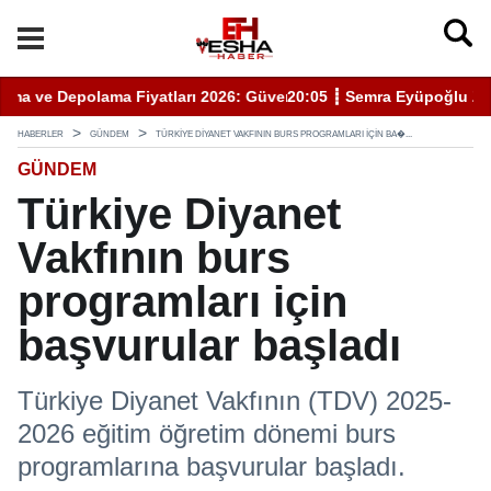
enli Hizmet İçin Bilinmesi Gerekenler
20:05 ┋ Semra Eyüpoğlu Zafer Partisi’nde.
11
HABERLER
GÜNDEM
TÜRKIYE DIYANET VAKFININ BURS PROGRAMLARI IÇIN BA�...
GÜNDEM
Türkiye Diyanet
Vakfının burs
programları için
başvurular başladı
Türkiye Diyanet Vakfının (TDV) 2025-
2026 eğitim öğretim dönemi burs
programlarına başvurular başladı.