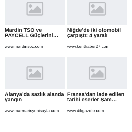
Mardin TSO ve
Niğde’de iki otomobil
PAYCELL Güçlerini
çarpıştı: 4 yaralı
Birleştirdi
www.mardinsoz.com
www.kenthaber27.com
Alanya’da sazlık alanda
Fransa’dan iade edilen
yangın
tarihi eserler Şam
Kalesi’nde sergilendi
www.marmarisyenisayfa.com
www.dikgazete.com