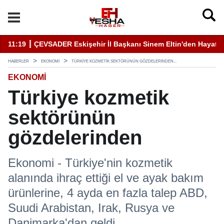
11:19 ┋ ÇEVSADER Eskişehir İl Başkanı Sinem Eltin'den Hayati U
19
HABERLER
EKONOMI
TÜRKIYE KOZMETIK SEKTÖRÜNÜN GÖZDELERINDEN...
EKONOMI
Türkiye kozmetik
sektörünün
gözdelerinden
Ekonomi - Türkiye'nin kozmetik
alanında ihraç ettiği el ve ayak bakım
ürünlerine, 4 ayda en fazla talep ABD,
Suudi Arabistan, Irak, Rusya ve
Danimarka'dan geldi.