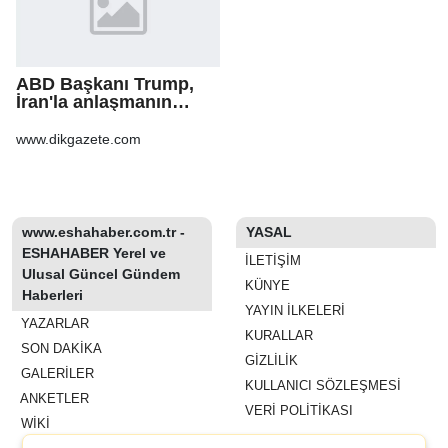
ABD Başkanı Trump,
İran'la anlaşmanın
"yakında"
sağlanabileceğini
www.dikgazete.com
söyledi
www.eshahaber.com.tr -
YASAL
ESHAHABER Yerel ve
İLETIŞIM
Ulusal Güncel Gündem
KÜNYE
Haberleri
YAYIN İLKELERI
YAZARLAR
KURALLAR
SON DAKİKA
GIZLILIK
GALERİLER
KULLANICI SÖZLEŞMESI
ANKETLER
VERI POLITIKASI
WİKİ