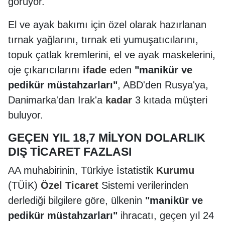
görüyor.
El ve ayak bakımı için özel olarak hazırlanan
tırnak yağlarını, tırnak eti yumuşatıcılarını,
topuk çatlak kremlerini, el ve ayak maskelerini,
oje çıkarıcılarını
ifade
eden
"manikür ve
pedikür müstahzarları"
, ABD'den Rusya'ya,
Danimarka'dan Irak'a
kadar
3 kıtada müşteri
buluyor.
GEÇEN YIL 18,7 MİLYON DOLARLIK
DIŞ TİCARET FAZLASI
AA muhabirinin, Türkiye İstatistik
Kurumu
(TÜİK)
Özel
Ticaret
Sistemi verilerinden
derlediği bilgilere göre, ülkenin
"manikür ve
pedikür müstahzarları"
ihracatı, geçen yıl 24