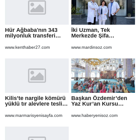
Hür Ağbaba'nın 343
İki Uzman, Tek
milyonluk transferi
Merkezde Şifa
MASAK raporunda! Veli
Dağıtacak
Ağbaba'ya milyonlar
www.kenthaber27.com
www.mardinsoz.com
gitmiş
Kilis’te nargile kömürü
Başkan Özdemir’den
yüklü tır alevlere teslim
Yaz Kur’an Kursu
oldu
öğrencilerine ziyaret
www.marmarisyenisayfa.com
www.haberyenisoz.com