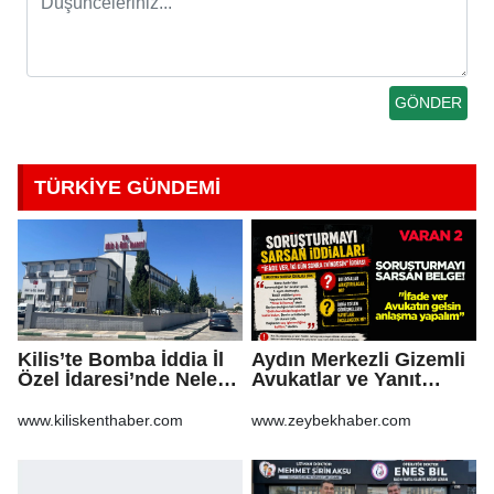
TÜRKİYE GÜNDEMİ
Kilis’te Bomba İddia İl
Aydın Merkezli Gizemli
Özel İdaresi’nde Neler
Avukatlar ve Yanıt
Oluyor?
Bekleyen Sorular
www.kiliskenthaber.com
www.zeybekhaber.com