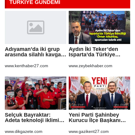
TÜRKİYE GÜNDEMİ
Adıyaman’da iki grup
Aydın İki Teker’den
arasında silahlı kavga:
Isparta’da Türkiye
3 yaralı
ikinciliği Ömer
Altuntaş, sporcuları
www.kenthaber27.com
www.zeybekhaber.com
tebrik etti
Selçuk Bayraktar:
Yeni Parti Şahinbey
Adeta teknoloji iklimi
Kurucu İlçe Başkanı
Güneydoğu'dan esecek
Uğur Kalkan oldu
www.dikgazete.com
www.gazikent27.com