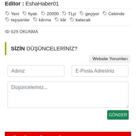
Editor :
EshaHaber01
Yeni
fiyatı
20000
TLyi
geçiyor
Cebinde
taşıyanlar
kârına
kâr
katacak
629
OKUNMA
SİZİN
DÜŞÜNCELERİNİZ?
Website Yorumları