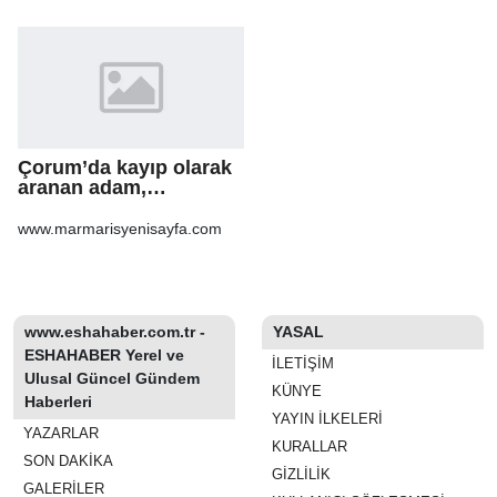
Çorum’da kayıp olarak
aranan adam,
şarampole yuvarlanan
otomobilinin altında ölü
www.marmarisyenisayfa.com
bulundu
www.eshahaber.com.tr -
YASAL
ESHAHABER Yerel ve
İLETIŞIM
Ulusal Güncel Gündem
KÜNYE
Haberleri
YAYIN İLKELERI
YAZARLAR
KURALLAR
SON DAKİKA
GIZLILIK
GALERİLER