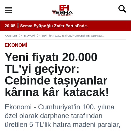
enli Hizmet İçin Bilinmesi Gerekenler
20:05 ┋ Semra Eyüpoğlu Zafer Partisi’nde.
11
HABERLER
EKONOMI
YENI FIYATI 20.000 TL'YI GEÇIYOR: CEBINDE TAŞIYANLA...
EKONOMI
Yeni fiyatı 20.000
TL'yi geçiyor:
Cebinde taşıyanlar
kârına kâr katacak!
Ekonomi - Cumhuriyet’in 100. yılına
özel olarak darphane tarafından
üretilen 5 TL’lik hatıra madeni paralar,