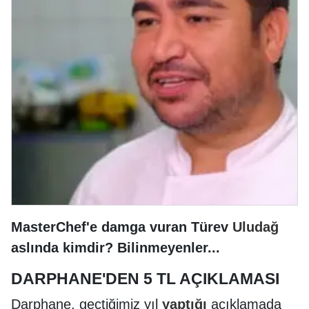
MasterChef'e damga vuran Türev
Uludağ
aslında kimdir? Bilinmeyenler...
DARPHANE'DEN 5 TL AÇIKLAMASI
Darphane, geçtiğimiz yıl
yaptığı
açıklamada