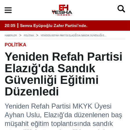
enli Hizmet İçin Bilinmesi Gerekenler
20:05 ┋ Semra Eyüpoğlu Zafer Partisi’nde.
11
HABERLER
POLITIKA
YENIDEN REFAH PARTISI ELAZIĞ'DA SANDIK GÜVENLIĞI E...
POLITIKA
Yeniden Refah Partisi
Elazığ'da Sandık
Güvenliği Eğitimi
Düzenledi
Yeniden Refah Partisi MKYK Üyesi
Ayhan Uslu, Elazığ'da düzenlenen baş
müşahit eğitim toplantısında sandık