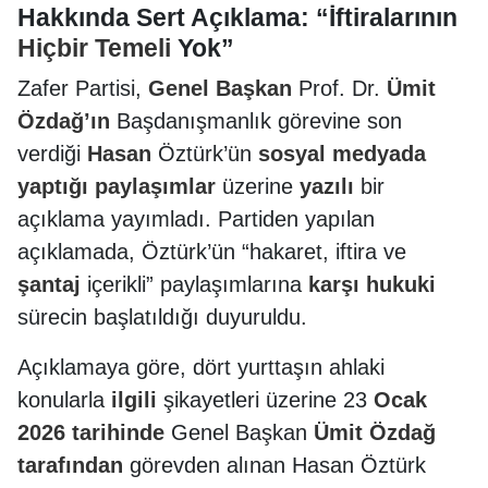
Hakkında Sert Açıklama: “İftiralarının
Hiçbir
Temeli
Yok”
Zafer Partisi,
Genel
Başkan
Prof. Dr.
Ümit
Özdağ’ın
Başdanışmanlık görevine son
verdiği
Hasan
Öztürk’ün
sosyal
medyada
yaptığı
paylaşımlar
üzerine
yazılı
bir
açıklama yayımladı. Partiden yapılan
açıklamada, Öztürk’ün “hakaret, iftira ve
şantaj
içerikli” paylaşımlarına
karşı
hukuki
sürecin başlatıldığı duyuruldu.
Açıklamaya göre, dört yurttaşın ahlaki
konularla
ilgili
şikayetleri üzerine 23
Ocak
2026
tarihinde
Genel Başkan
Ümit Özdağ
tarafından
görevden alınan Hasan Öztürk