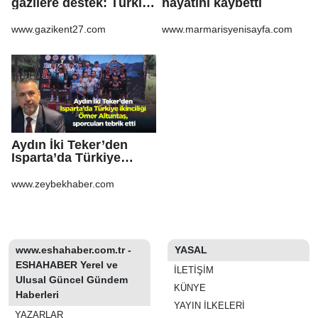
gazilere destek: Türkiye
hayatını kaybetti
bu sorunu daha fazla
taşımamalı
www.gazikent27.com
www.marmarisyenisayfa.com
Aydın İki Teker’den
Isparta’da Türkiye
ikinciliği Ömer
Altuntaş, sporcuları
www.zeybekhaber.com
tebrik etti
www.eshahaber.com.tr -
YASAL
ESHAHABER Yerel ve
İLETIŞIM
Ulusal Güncel Gündem
KÜNYE
Haberleri
YAYIN İLKELERI
YAZARLAR