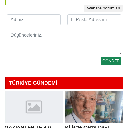
Website Yorumları
TÜRKİYE GÜNDEMİ
GAZİANTEP’TE 4,6
Kilis’te Çarpı Dayı