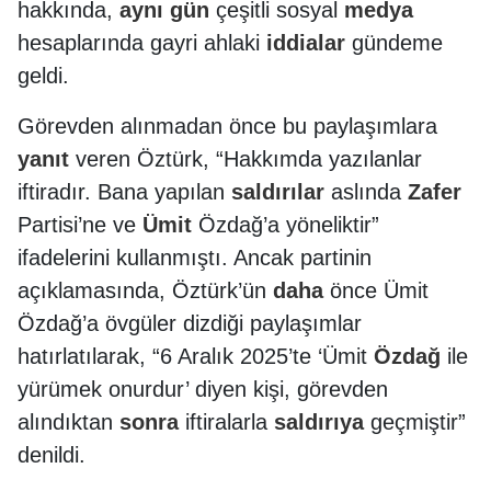
hakkında,
aynı
gün
çeşitli sosyal
medya
hesaplarında gayri ahlaki
iddialar
gündeme
geldi.
Görevden alınmadan önce bu paylaşımlara
yanıt
veren Öztürk, “Hakkımda yazılanlar
iftiradır. Bana yapılan
saldırılar
aslında
Zafer
Partisi’ne ve
Ümit
Özdağ’a yöneliktir”
ifadelerini kullanmıştı. Ancak partinin
açıklamasında, Öztürk’ün
daha
önce Ümit
Özdağ’a övgüler dizdiği paylaşımlar
hatırlatılarak, “6 Aralık 2025’te ‘Ümit
Özdağ
ile
yürümek onurdur’ diyen kişi, görevden
alındıktan
sonra
iftiralarla
saldırıya
geçmiştir”
denildi.