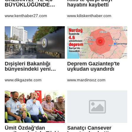
BÜYÜKLÜĞÜNDE
hayatını kaybetti
DEPREM!
www.kenthaber27.com
www.kiliskenthaber.com
Dışişleri Bakanlığı
Deprem Gaziantep'te
bünyesindeki yeni
uykudan uyandırdı
atamalar Resmi
Gazete'de
www.dikgazete.com
www.mardinsoz.com
Ümit Özdağ’dan
Sanatçı Cansever