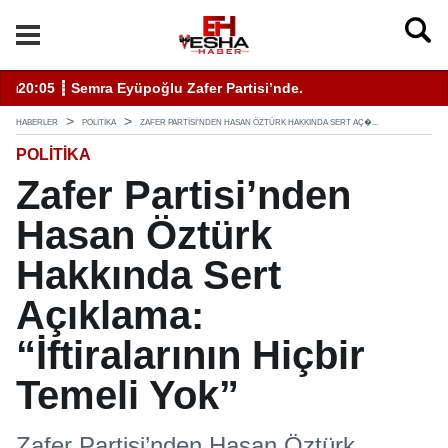
enli Hizmet İçin Bilinmesi Gerekenler
20:05 ┋ Semra Eyüpoğlu Zafer Partisi’nde.
11
HABERLER
POLITIKA
ZAFER PARTISI’NDEN HASAN ÖZTÜRK HAKKINDA SERT AÇ�...
POLITIKA
Zafer Partisi’nden
Hasan Öztürk
Hakkında Sert
Açıklama:
“İftiralarının Hiçbir
Temeli Yok”
Zafer Partisi’nden Hasan Öztürk