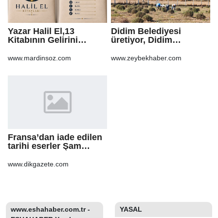
Yazar Halil El,13
Didim Belediyesi
Kitabının Gelirini
üretiyor, Didim
Öğrencilere Ayırdı
güzelleşiyor
www.mardinsoz.com
www.zeybekhaber.com
Fransa’dan iade edilen
tarihi eserler Şam
Kalesi’nde sergilendi
www.dikgazete.com
www.eshahaber.com.tr -
YASAL