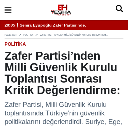
enli Hizmet İçin Bilinmesi Gerekenler
20:05 ┋ Semra Eyüpoğlu Zafer Partisi’nde.
11
HABERLER
POLITIKA
ZAFER PARTISI’NDEN MILLI GÜVENLIK KURULU TOPLANTIS�...
POLITIKA
Zafer Partisi’nden
Milli Güvenlik Kurulu
Toplantısı Sonrası
Kritik Değerlendirme:
Zafer Partisi, Milli Güvenlik Kurulu
toplantısında Türkiye’nin güvenlik
politikalarını değerlendirdi. Suriye, Ege,