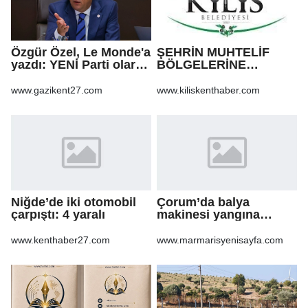
Özgür Özel, Le Monde'a
ŞEHRİN MUHTELİF
yazdı: YENİ Parti olarak
BÖLGELERİNE
farklı bir gelecek
KALDIRIM YAPILMASI
öneriyoruz
VE BOZULAN
www.gazikent27.com
www.kiliskenthaber.com
KALDIRIMLARIN
ONARILMASI YAPIM İŞİ
Niğde’de iki otomobil
Çorum’da balya
çarpıştı: 4 yaralı
makinesi yangına
sebep oldu: 500 dönüm
anız küle döndü
www.kenthaber27.com
www.marmarisyenisayfa.com