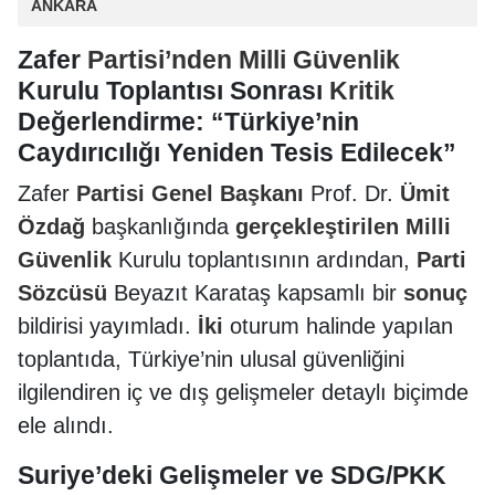
ANKARA
Zafer
Partisi’nden
Milli Güvenlik
Kurulu Toplantısı Sonrası
Kritik
Değerlendirme: “Türkiye’nin
Caydırıcılığı Yeniden Tesis Edilecek”
Zafer
Partisi
Genel Başkanı
Prof. Dr.
Ümit
Özdağ
başkanlığında
gerçekleştirilen
Milli
Güvenlik
Kurulu toplantısının ardından,
Parti
Sözcüsü
Beyazıt Karataş kapsamlı bir
sonuç
bildirisi yayımladı.
İki
oturum halinde yapılan
toplantıda, Türkiye’nin ulusal güvenliğini
ilgilendiren iç ve dış gelişmeler detaylı biçimde
ele alındı.
Suriye’deki Gelişmeler ve SDG/PKK