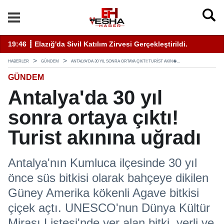
ati Uyarı Kulaktan Dolma Bilgiyle İlaçlama Ölüm Getirir
19:46 ┋ Elazığ'da Sivil Katılım Zirvesi Gerçekleştirildi.
14
HABERLER
GÜNDEM
ANTALYA'DA 30 YIL SONRA ORTAYA ÇIKTI! TURIST AKIN�...
GÜNDEM
Antalya'da 30 yıl
sonra ortaya çıktı!
Turist akınına uğradı
Antalya'nın Kumluca ilçesinde 30 yıl
önce süs bitkisi olarak bahçeye dikilen
Güney Amerika kökenli Agave bitkisi
çiçek açtı. UNESCO'nun Dünya Kültür
Mirası Listesi'nde yer alan bitki, yerli ve