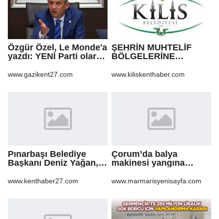
Özgür Özel, Le Monde'a
ŞEHRİN MUHTELİF
yazdı: YENİ Parti olarak
BÖLGELERİNE
farklı bir gelecek
KALDIRIM YAPILMASI
öneriyoruz
VE BOZULAN
www.gazikent27.com
www.kiliskenthaber.com
KALDIRIMLARIN
ONARILMASI YAPIM İŞİ
Pınarbaşı Belediye
Çorum’da balya
Başkanı Deniz Yağan,
makinesi yangına
Yeni Parti’ye geçti
sebep oldu: 500 dönüm
anız küle döndü
www.kenthaber27.com
www.marmarisyenisayfa.com