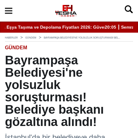
enli Hizmet İçin Bilinmesi Gerekenler
20:05 ┋ Semra Eyüpoğlu Zafer Partisi’nde.
11
HABERLER
GÜNDEM
BAYRAMPAŞA BELEDIYESI'NE YOLSUZLUK SORUŞTURMASI! BEL...
GÜNDEM
Bayrampaşa
Belediyesi'ne
yolsuzluk
soruşturması!
Belediye başkanı
gözaltına alındı!
İstanbul'da bir belediyeye daha