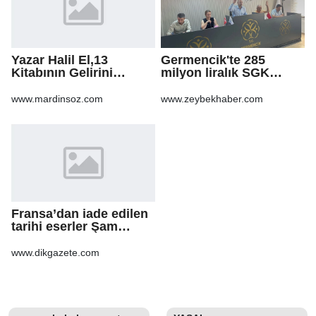
Yazar Halil El,13
Germencik'te 285
Kitabının Gelirini
milyon liralık SGK
Öğrencilere Ayırdı
borcu için yapılandırma
kararı
www.mardinsoz.com
www.zeybekhaber.com
Fransa’dan iade edilen
tarihi eserler Şam
Kalesi’nde sergilendi
www.dikgazete.com