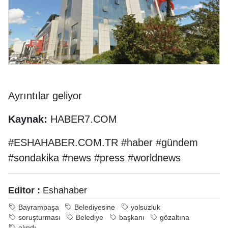
Ayrıntılar geliyor
Kaynak:
HABER7.COM
#ESHAHABER.COM.TR #haber #gündem
#sondakika #news #press #worldnews
Editor :
Eshahaber
Bayrampaşa
Belediyesine
yolsuzluk
soruşturması
Belediye
başkanı
gözaltına
alındı