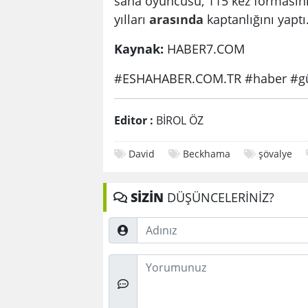
saha oyuncusu, 115 kez formasını 
yılları
arasında
kaptanlığını yaptı
Kaynak:
HABER7.COM
#ESHAHABER.COM.TR #haber #gü
Editor :
BİROL ÖZ
David
Beckhama
şövalye
SİZİN
DÜŞÜNCELERİNİZ?
Adınız
Düşünceleriniz