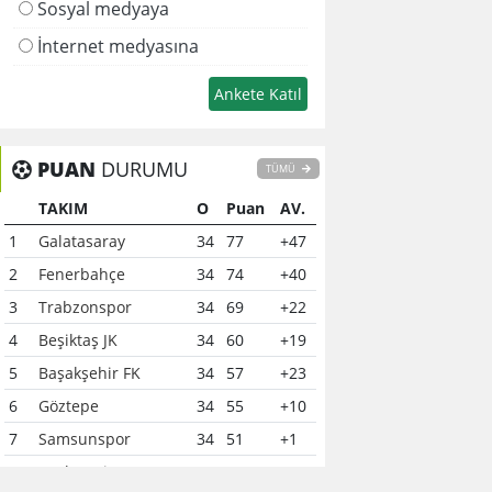
Sosyal medyaya
İnternet medyasına
PUAN
DURUMU
TÜMÜ
TAKIM
O
Puan
AV.
1
Galatasaray
34
77
+47
2
Fenerbahçe
34
74
+40
3
Trabzonspor
34
69
+22
4
Beşiktaş JK
34
60
+19
5
Başakşehir FK
34
57
+23
6
Göztepe
34
55
+10
7
Samsunspor
34
51
+1
8
Çaykur Rizespor
34
41
-6