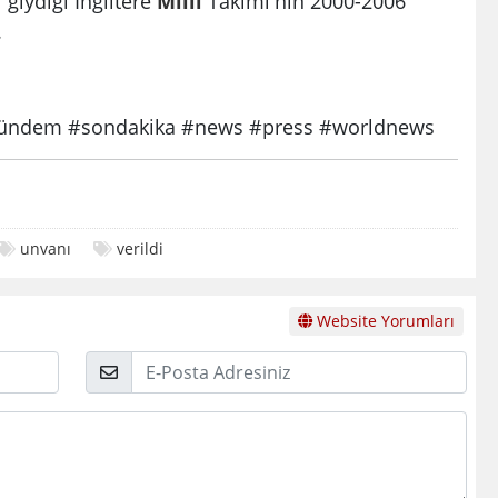
giydiği İngiltere
Milli
Takımı'nın 2000-2006
.
ndem #sondakika #news #press #worldnews
unvanı
verildi
Website Yorumları
E-
Posta