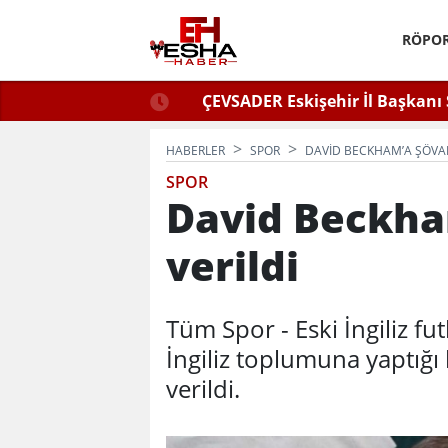
RÖPOR
ğlu Zafer Partisi’nde.
ÇEVSADER Eskişehir İl Başkanı 
Kulaktan Dolma Bi
HABERLER
SPOR
DAVID BECKHAM’A ŞÖVAL
SPOR
David Beckha
verildi
Tüm Spor - Eski İngiliz f
İngiliz toplumuna yaptığı
verildi.