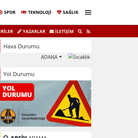
SPOR
TEKNOLOJI
SAĞLIK
Sivil Katılım Zirvesi Gerçekleştirildi.
"K
RİLER
YAZARLAR
İLETIŞIM
Hava Durumu
ADANA
Yol Durumu