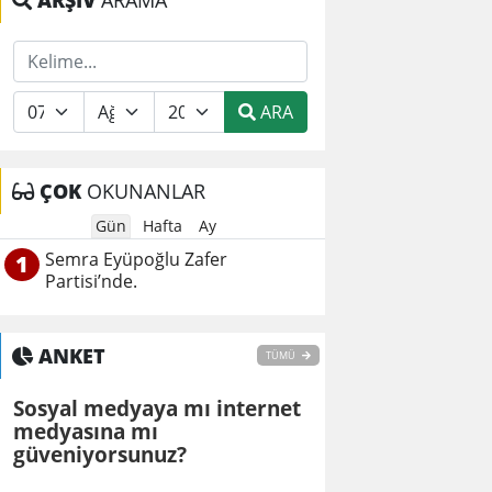
ARŞİV
ARAMA
ARA
ÇOK
OKUNANLAR
Gün
Hafta
Ay
Semra Eyüpoğlu Zafer
1
Partisi’nde.
ANKET
TÜMÜ
Sosyal medyaya mı internet
medyasına mı
güveniyorsunuz?