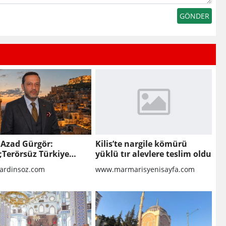
 Azad Gürgör:
Kilis’te nargile kömürü
;Terörsüz Türkiye
yüklü tır alevlere teslim oldu
kolü Mardin Turizmi
rdinsoz.com
www.marmarisyenisayfa.com
eni Bir Dönemin
gıcıdır&quot;