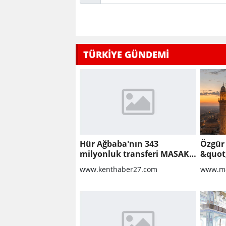
TÜRKİYE GÜNDEMİ
Hür Ağbaba'nın 343
Özgür
milyonluk transferi MASAK
&quot
raporunda! Veli Ağbaba'ya
Proto
www.kenthaber27.com
www.ma
milyonlar gitmiş
İçin Y
Başlan