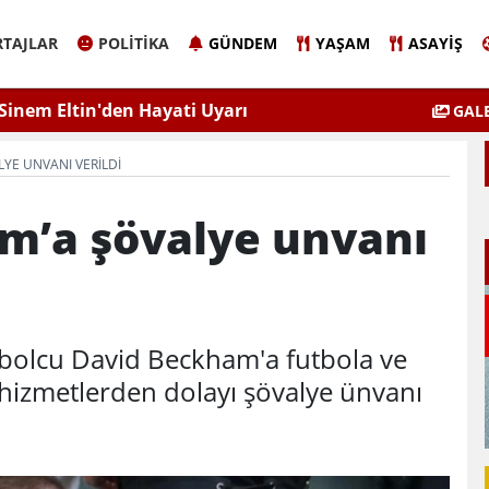
TAJLAR
POLITIKA
GÜNDEM
YAŞAM
ASAYIŞ
Sinem Eltin'den Hayati Uyarı
Elazığ'da 
GALE
lgiyle İlaçlama Ölüm Getirir
YE UNVANI VERILDI
m’a şövalye unvanı
utbolcu David Beckham'a futbola ve
 hizmetlerden dolayı şövalye ünvanı