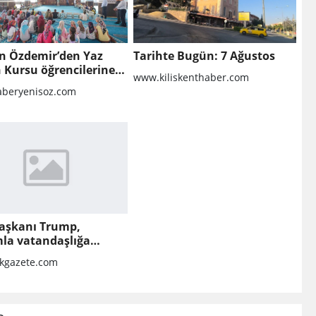
n Özdemir’den Yaz
Tarihte Bugün: 7 Ağustos
 Kursu öğrencilerine
www.kiliskenthaber.com
t
beryenisoz.com
aşkanı Trump,
la vatandaşlığa
k kısıtlamaları
kgazete.com
leten kararnameler
adı