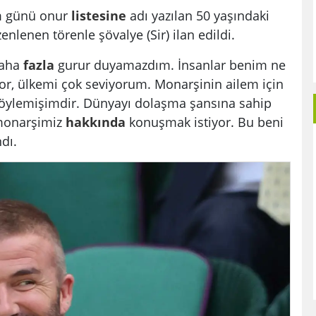
um günü onur
listesine
adı yazılan 50 yaşındaki
lenen törenle şövalye (Sir) ilan edildi.
Daha
fazla
gurur duyamazdım. İnsanlar benim ne
r, ülkemi çok seviyorum. Monarşinin ailem için
ylemişimdir. Dünyayı dolaşma şansına sahip
monarşimiz
hakkında
konuşmak istiyor. Bu beni
ndı.