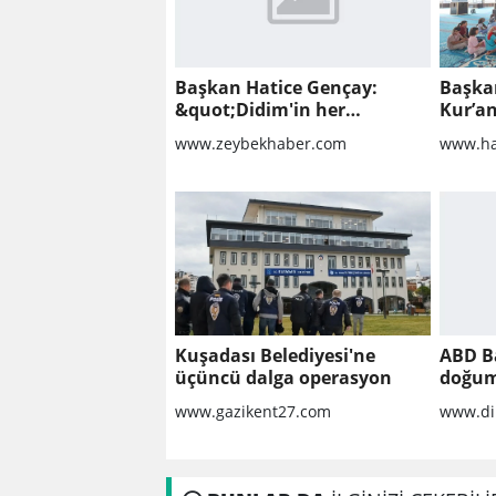
Başkan Hatice Gençay:
Başka
&quot;Didim'in her
Kur’an
noktasında gece gündüz
ziyare
www.zeybekhaber.com
www.ha
sahadayız&quot;
Kuşadası Belediyesi'ne
ABD B
üçüncü dalga operasyon
doğum
yöneli
www.gazikent27.com
www.di
geniş
imzal